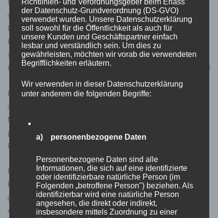
Und das Beste: Der Immobilienmarkt in Montenegro
Richtlinien- und Verordnungsgeber beim Erlass
der Datenschutz-Grundverordnung (DS-GVO)
steckt noch in den Kinderschuhen. Wer jetzt einsteigt,
verwendet wurden. Unsere Datenschutzerklärung
kann richtig absahnen. Die Preise sind im Vergleich zu
soll sowohl für die Öffentlichkeit als auch für
unsere Kunden und Geschäftspartner einfach
Kroatien oder Griechenland noch moderat, steigen aber
lesbar und verständlich sein. Um dies zu
stetig an. In ein paar Jahren werden Sie sich in den
gewährleisten, möchten wir vorab die verwendeten
Begrifflichkeiten erläutern.
Hintern beißen, wenn Sie diese Chance verpasst haben!
Wir verwenden in dieser Datenschutzerklärung
Egal, ob Sie nach einem gemütlichen Rückzugsort
unter anderem die folgenden Begriffe:
suchen oder eine rentable Investition planen –
Montenegro hat für jeden was zu bieten. Von der
pulsierenden Küste bis zu den verschlafenen
a) personenbezogene Daten
Bergdörfern ist für jeden Geschmack was dabei.
Personenbezogene Daten sind alle
Informationen, die sich auf eine identifizierte
Na klar gibt’s auch Herausforderungen. Die Bürokratie
oder identifizierbare natürliche Person (im
kann manchmal nerven und nicht alles läuft so
Folgenden „betroffene Person") beziehen. Als
identifizierbar wird eine natürliche Person
geschmiert wie daheim. Aber hey, das gehört doch zum
angesehen, die direkt oder indirekt,
Abenteuer dazu! Und mit der richtigen Vorbereitung und
insbesondere mittels Zuordnung zu einer