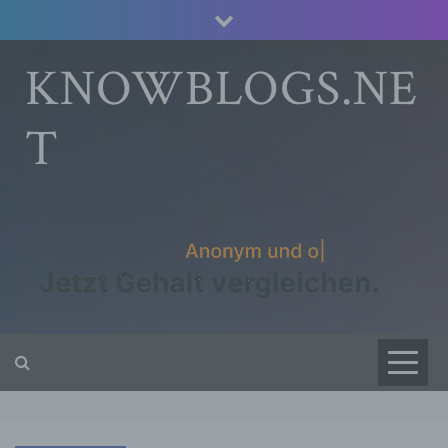
Skip
to
content
KNOWBLOGS.NE
T