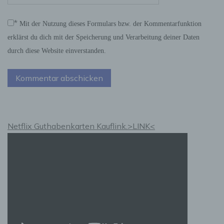
bestätigenden Handlung, mit der die
betroffene Person zu verstehen gibt, dass sie
mit der Verarbeitung der sie betreffenden
*
Mit der Nutzung dieses Formulars bzw. der Kommentarfunktion
personenbezogenen Daten einverstanden ist.
erklärst du dich mit der Speicherung und Verarbeitung deiner Daten
durch diese Website einverstanden.
Name und Anschrift des für die Verarbeitung
Verantwortlichen
Verantwortlicher im Sinne der Datenschutz-
Grundverordnung, sonstiger in den Mitgliedstaaten
der Europäischen Union geltenden
Datenschutzgesetze und anderer Bestimmungen
Netflix Guthabenkarten Kauflink.>LINK<
mit datenschutzrechtlichem Charakter ist die:
Cookies / SessionStorage / LocalStorage
Die Internetseiten verwenden teilweise so
genannte Cookies, LocalStorage und
SessionStorage. Dies dient dazu, unser Angebot
nutzerfreundlicher, effektiver und sicherer zu
machen. Local Storage und SessionStorage ist
eine Technologie, mit welcher ihr Browser Daten