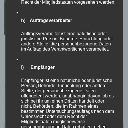
Recht der Mitgliedstaaten vorgesehen werden.
h) Auftragsverarbeiter
Auftragsverarbeiter ist eine natürliche oder
juristische Person, Behörde, Einrichtung oder
Uganda Erlebnis-Rundreisen – Das grüne
andere Stelle, die personenbezogene Daten
im Auftrag des Verantwortlichen verarbeitet.
Juwel Afrikas entdecken
9. Juni 2025
i) Empfänger
Empfänger ist eine natürliche oder juristische
Schreibe einen Kommentar
Person, Behörde, Einrichtung oder andere
Stelle, der personenbezogene Daten
offengelegt werden, unabhängig davon, ob es
Deine E-Mail-Adresse wird nicht veröffentlicht.
sich bei ihr um einen Dritten handelt oder
Erforderliche Felder sind mit
*
markiert
nicht. Behörden, die im Rahmen eines
bestimmten Untersuchungsauftrags nach dem
Unionsrecht oder dem Recht der
Kommentar
*
Mitgliedstaaten möglicherweise
personenbezogene Daten erhalten, gelten