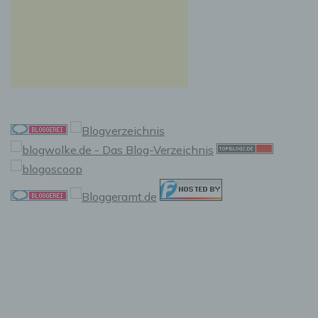
betroffenen Person vergebene IP-Adresse, das
Datum sowie die Uhrzeit der Registrierung
gespeichert. Die Speicherung dieser Daten erfolgt
vor dem Hintergrund, dass nur so der Missbrauch
unserer Dienste verhindert werden kann, und
diese Daten im Bedarfsfall ermöglichen,
begangene Straftaten aufzuklären. Insofern ist die
Speicherung dieser Daten zur Absicherung des für
die Verarbeitung Verantwortlichen erforderlich.
Eine Weitergabe dieser Daten an Dritte erfolgt
grundsätzlich nicht, sofern keine gesetzliche
Pflicht zur Weitergabe besteht oder die Weitergabe
der Strafverfolgung dient.
Die Registrierung der betroffenen Person unter
freiwilliger Angabe personenbezogener Daten
dient dem für die Verarbeitung Verantwortlichen
dazu, der betroffenen Person Inhalte oder
Leistungen anzubieten, die aufgrund der Natur der
Sache nur registrierten Benutzern angeboten
werden können. Registrierten Personen steht die
Möglichkeit frei, die bei der Registrierung