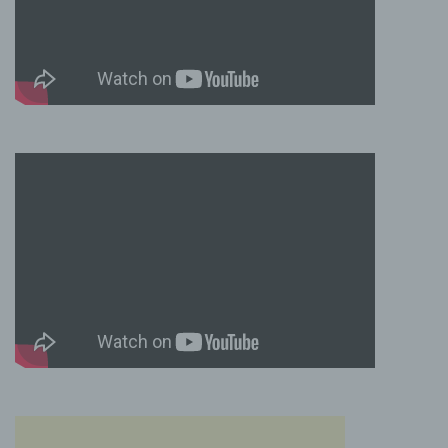
virtuellen Warenkorb gelegt hat, über ein Cookie.
Die betroffene Person kann die Setzung von
Cookies durch unsere Internetseite jederzeit
mittels einer entsprechenden Einstellung des
genutzten Internetbrowsers verhindern und damit
der Setzung von Cookies dauerhaft
widersprechen. Ferner können bereits gesetzte
Cookies jederzeit über einen Internetbrowser oder
andere Softwareprogramme gelöscht werden. Dies
ist in allen gängigen Internetbrowsern möglich.
Deaktiviert die betroffene Person die Setzung von
Cookies in dem genutzten Internetbrowser, sind
unter Umständen nicht alle Funktionen unserer
Internetseite vollumfänglich nutzbar.
Erfassung von allgemeinen Daten und
Informationen
Die Internetseite erfasst mit jedem Aufruf der
Internetseite durch eine betroffene Person oder ein
automatisiertes System eine Reihe von