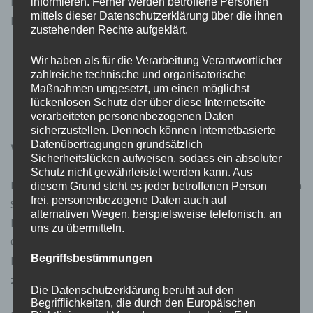
kann hier richtig absahnen – finanziell und was die
informieren. Ferner werden betroffene Personen
mittels dieser Datenschutzerklärung über die ihnen
Lebensqualität angeht!
zustehenden Rechte aufgeklärt.
Fazit: Warum
Wir haben als für die Verarbeitung Verantwortlicher
zahlreiche technische und organisatorische
Maßnahmen umgesetzt, um einen möglichst
Montenegro die richtige
lückenlosen Schutz der über diese Internetseite
verarbeiteten personenbezogenen Daten
sicherzustellen. Dennoch können Internetbasierte
Datenübertragungen grundsätzlich
Wahl ist
Sicherheitslücken aufweisen, sodass ein absoluter
Schutz nicht gewährleistet werden kann. Aus
Klar gibt’s auch anderswo schöne Ecken. Aber wo finden
diesem Grund steht es jeder betroffenen Person
frei, personenbezogene Daten auch auf
Sie schon diese einzigartige Mischung aus unberührter
alternativen Wegen, beispielsweise telefonisch, an
Natur, kulinarischen Genüssen und faszinierender
uns zu übermitteln.
Geschichte? Dazu die entspannte Lebensart der
Begriffsbestimmungen
Einheimischen – da fühlt man sich doch gleich wie
zuhause.
Die Datenschutzerklärung beruht auf den
Begrifflichkeiten, die durch den Europäischen