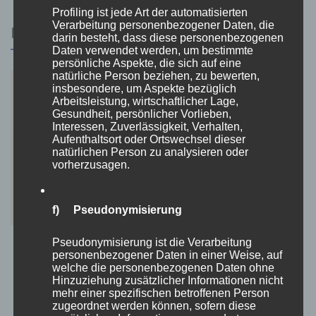
Profiling ist jede Art der automatisierten
Verarbeitung personenbezogener Daten, die
RELATED POSTS
darin besteht, dass diese personenbezogenen
Daten verwendet werden, um bestimmte
persönliche Aspekte, die sich auf eine
natürliche Person beziehen, zu bewerten,
insbesondere, um Aspekte bezüglich
Arbeitsleistung, wirtschaftlicher Lage,
Gesundheit, persönlicher Vorlieben,
Interessen, Zuverlässigkeit, Verhalten,
Aufenthaltsort oder Ortswechsel dieser
natürlichen Person zu analysieren oder
vorherzusagen.
f) Pseudonymisierung
Pseudonymisierung ist die Verarbeitung
Reiseformen im Wandel: Wie Individualität den
personenbezogener Daten in einer Weise, auf
Tourismus prägt
welche die personenbezogenen Daten ohne
Hinzuziehung zusätzlicher Informationen nicht
14. Juli 2025
mehr einer spezifischen betroffenen Person
zugeordnet werden können, sofern diese