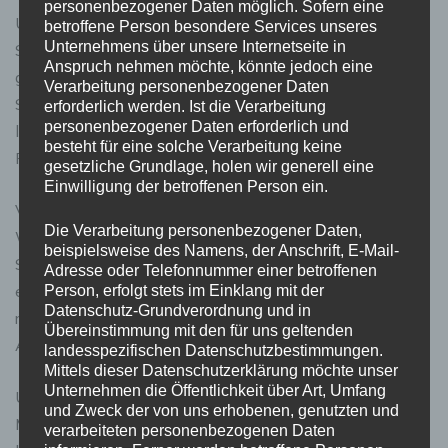
personenbezogener Daten möglich. Sofern eine
Und was springt unterm Strich dabei raus? Also, wenn
betroffene Person besondere Services unseres
Unternehmens über unsere Internetseite in
Sie Ihre Immobilie als Feriendomizil nutzen wollen,
Anspruch nehmen möchte, könnte jedoch eine
geht’s ja eh nicht primär um Rendite. Trotzdem können
Verarbeitung personenbezogener Daten
Sie in der Nebensaison ganz gut vermieten und so Ihre
erforderlich werden. Ist die Verarbeitung
personenbezogener Daten erforderlich und
laufenden Kosten decken. In Top-Lagen sind sogar
besteht für eine solche Verarbeitung keine
Renditen von 5-7% drin.
gesetzliche Grundlage, holen wir generell eine
Einwilligung der betroffenen Person ein.
Vergessen Sie aber nicht die Nebenkosten! Strom,
Die Verarbeitung personenbezogener Daten,
Wasser, Internet – das läppert sich. Dazu kommen
beispielsweise des Namens, der Anschrift, E-Mail-
Steuern und eventuell Verwaltungskosten, wenn Sie
Adresse oder Telefonnummer einer betroffenen
einen Property Manager engagieren. Rechnen Sie mit
Person, erfolgt stets im Einklang mit der
Datenschutz-Grundverordnung und in
rund 1-2% des Immobilienwertes pro Jahr für laufende
Übereinstimmung mit den für uns geltenden
Ausgaben.
landesspezifischen Datenschutzbestimmungen.
Mittels dieser Datenschutzerklärung möchte unser
Unternehmen die Öffentlichkeit über Art, Umfang
Unterm Strich bleibt Montenegro aber ein attraktiver
und Zweck der von uns erhobenen, genutzten und
Markt mit jeder Menge Potenzial. Wer clever investiert,
verarbeiteten personenbezogenen Daten