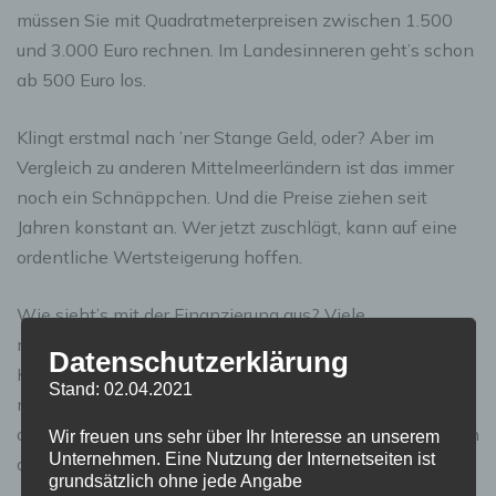
müssen Sie mit Quadratmeterpreisen zwischen 1.500
und 3.000 Euro rechnen. Im Landesinneren geht’s schon
ab 500 Euro los.
Klingt erstmal nach ’ner Stange Geld, oder? Aber im
Vergleich zu anderen Mittelmeerländern ist das immer
noch ein Schnäppchen. Und die Preise ziehen seit
Jahren konstant an. Wer jetzt zuschlägt, kann auf eine
ordentliche Wertsteigerung hoffen.
Wie sieht’s mit der Finanzierung aus? Viele
montenegrinische Banken vergeben inzwischen auch
Datenschutzerklärung
Kredite an Ausländer. Die Konditionen sind aber meist
Stand: 02.04.2021
nicht so prickelnd. Besser, Sie bringen Eigenkapital mit
oder leihen sich das Geld in der Heimat. Da kriegen Sie in
Wir freuen uns sehr über Ihr Interesse an unserem
Unternehmen. Eine Nutzung der Internetseiten ist
der Regel bessere Zinsen.
grundsätzlich ohne jede Angabe