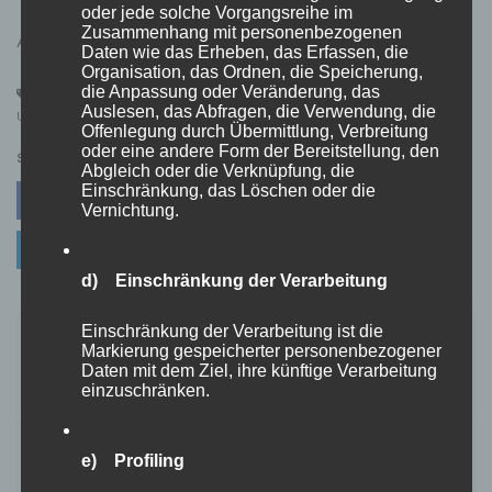
oder jede solche Vorgangsreihe im
Zusammenhang mit personenbezogenen
AD / Werbung / Sponsored
Daten wie das Erheben, das Erfassen, die
Organisation, das Ordnen, die Speicherung,
die Anpassung oder Veränderung, das
Haus
,
immobilien
,
Leben
,
Montenegro
,
Regionen
,
Reise
,
reisen
,
Auslesen, das Abfragen, die Verwendung, die
Urlaub
,
Wohnen
Offenlegung durch Übermittlung, Verbreitung
oder eine andere Form der Bereitstellung, den
SHARE
Abgleich oder die Verknüpfung, die
Einschränkung, das Löschen oder die
Facebook
Twitter
Pinterest
Vernichtung.
Linkedin
d) Einschränkung der Verarbeitung
Beitragsnavigation
Einschränkung der Verarbeitung ist die
Halsketten richtig säubern: So strahlen Ihre
Markierung gespeicherter personenbezogener
Daten mit dem Ziel, ihre künftige Verarbeitung
Schmuckstücke wieder
einzuschränken.
Silberfische loswerden: So geht’s effektiv!
e) Profiling