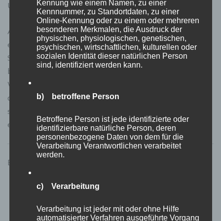
Kennung wie einem Namen, zu einer
Unterstützung kriegen Sie das locker hin.
Kennnummer, zu Standortdaten, zu einer
Online-Kennung oder zu einem oder mehreren
besonderen Merkmalen, die Ausdruck der
Also, worauf warten Sie noch? Packen Sie die Badehose
physischen, physiologischen, genetischen,
ein und kommen Sie nach Montenegro! Hier wartet Ihr
psychischen, wirtschaftlichen, kulturellen oder
sozialen Identität dieser natürlichen Person
Stückchen Paradies an der Adria. Deutsche Staatsbürger
sind, identifiziert werden kann.
beispielsweise müssen Mieteinnahmen und
Wertsteigerungen aus montenegrinischen Immobilien in
b) betroffene Person
der Regel auch in Deutschland versteuern. Hier lohnt
sich auf jeden Fall eine professionelle Beratung durch
Betroffene Person ist jede identifizierte oder
erfahrene
Immobilienmakler
identifizierbare natürliche Person, deren
personenbezogene Daten von dem für die
Verarbeitung Verantwortlichen verarbeitet
werden.
Bilder Quelle: Bild von
falco
auf
Pixabay
c) Verarbeitung
Verarbeitung ist jeder mit oder ohne Hilfe
automatisierter Verfahren ausgeführte Vorgang