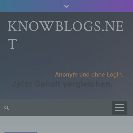
Skip
to
content
KNOWBLOGS.NE
T