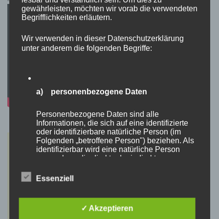
gewährleisten, möchten wir vorab die verwendeten
Begrifflichkeiten erläutern.
Wir verwenden in dieser Datenschutzerklärung
unter anderem die folgenden Begriffe:
a) personenbezogene Daten
Personenbezogene Daten sind alle
Informationen, die sich auf eine identifizierte
oder identifizierbare natürliche Person (im
Folgenden „betroffene Person") beziehen. Als
identifizierbar wird eine natürliche Person
angesehen, die direkt oder indirekt,
insbesondere mittels Zuordnung zu einer
Kennung wie einem Namen, zu einer
Essenziell
Kennnummer, zu Standortdaten, zu einer
Online-Kennung oder zu einem oder mehreren
besonderen Merkmalen, die Ausdruck der
✓ Akzeptieren
physischen, physiologischen, genetischen,