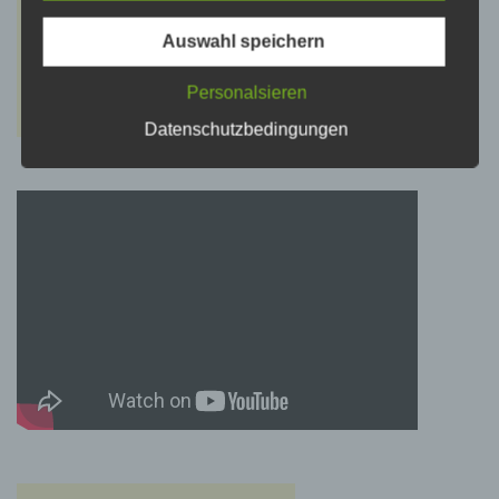
psychischen, wirtschaftlichen, kulturellen oder
sozialen Identität dieser natürlichen Person
sind, identifiziert werden kann.
Auswahl speichern
Personalsieren
b) betroffene Person
Datenschutzbedingungen
Betroffene Person ist jede identifizierte oder
identifizierbare natürliche Person, deren
personenbezogene Daten von dem für die
Verarbeitung Verantwortlichen verarbeitet
werden.
c) Verarbeitung
Verarbeitung ist jeder mit oder ohne Hilfe
automatisierter Verfahren ausgeführte Vorgang
oder jede solche Vorgangsreihe im
Zusammenhang mit personenbezogenen
Daten wie das Erheben, das Erfassen, die
Organisation, das Ordnen, die Speicherung,
die Anpassung oder Veränderung, das