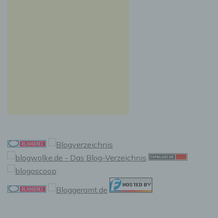
Auslesen, das Abfragen, die Verwendung, die
Offenlegung durch Übermittlung, Verbreitung
oder eine andere Form der Bereitstellung, den
Abgleich oder die Verknüpfung, die
Einschränkung, das Löschen oder die
Vernichtung.
d) Einschränkung der Verarbeitung
Einschränkung der Verarbeitung ist die
Markierung gespeicherter personenbezogener
Daten mit dem Ziel, ihre künftige Verarbeitung
einzuschränken.
e) Profiling
Profiling ist jede Art der automatisierten
Verarbeitung personenbezogener Daten, die
darin besteht, dass diese personenbezogenen
Daten verwendet werden, um bestimmte
persönliche Aspekte, die sich auf eine