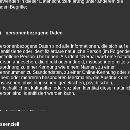
erwenden in dieser Datenschutzerklärung unter anderem die
nden Begriffe:
) personenbezogene Daten
ersonenbezogene Daten sind alle Informationen, die sich auf e
dentifizierte oder identifizierbare natürliche Person (im Folgend
betroffene Person") beziehen. Als identifizierbar wird eine natürl
erson angesehen, die direkt oder indirekt, insbesondere mittels
uordnung zu einer Kennung wie einem Namen, zu einer
ennnummer, zu Standortdaten, zu einer Online-Kennung oder 
inem oder mehreren besonderen Merkmalen, die Ausdruck der
hysischen, physiologischen, genetischen, psychischen,
irtschaftlichen, kulturellen oder sozialen Identität dieser natürli
erson sind, identifiziert werden kann.
) betroffene Person
ssenziell
etroffene Person ist jede identifizierte oder identifizierbare natür