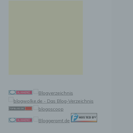
n, zu
ssen,
r
en in
ischen
sen