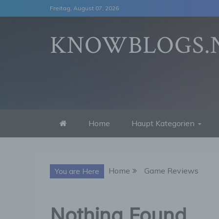
Skip
Freitag, August 07, 2026
to
content
KNOWBLOGS.
Home
Haupt Kategorien
Home
Game Reviews
You are Here
Nothing Found