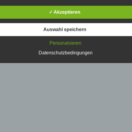
erson, deren personenbezogene Daten von dem für die Verarbe
erantwortlichen verarbeitet werden.
✓ Akzeptieren
) Verarbeitung
Auswahl speichern
erarbeitung ist jeder mit oder ohne Hilfe automatisierter Verfahr
Personalsieren
usgeführte Vorgang oder jede solche Vorgangsreihe im
usammenhang mit personenbezogenen Daten wie das Erheben
Datenschutzbedingungen
rfassen, die Organisation, das Ordnen, die Speicherung, die
npassung oder Veränderung, das Auslesen, das Abfragen, die
erwendung, die Offenlegung durch Übermittlung, Verbreitung o
ine andere Form der Bereitstellung, den Abgleich oder die
erknüpfung, die Einschränkung, das Löschen oder die Vernicht
) Einschränkung der Verarbeitung
inschränkung der Verarbeitung ist die Markierung gespeicherte
ersonenbezogener Daten mit dem Ziel, ihre künftige Verarbeitu
inzuschränken.