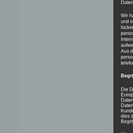
Daten
Wir h
und o
lücke
perso
Inter
aufwe
Aus d
perso
telef
Begr
Die D
Europ
Daten
Daten
Kunde
dies 
Begrif