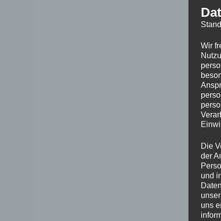
Dat
Stand
Wir f
Nutzu
perso
beson
Anspr
perso
perso
Verar
Einwi
Die V
der A
Perso
und i
Daten
unser
uns e
infor