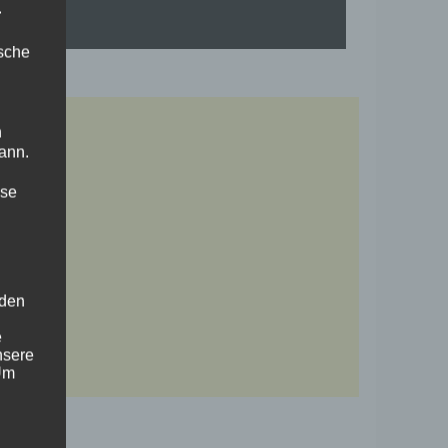
.
ische
n
ann.
ise
 den
e
nsere
 Um