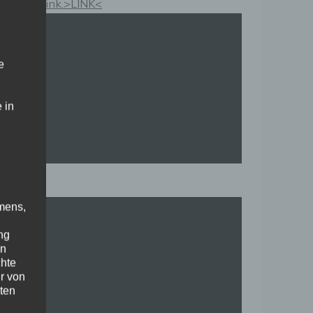
Kauflink.>LINK<
e
 in
mens,
ng
en
chte
r von
ten