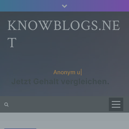
Skip
to
content
KNOWBLOGS.NE
T