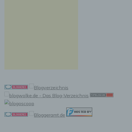
Auslesen, das Abfragen, die Verwendung, die
Offenlegung durch Übermittlung, Verbreitung
oder eine andere Form der Bereitstellung, den
Abgleich oder die Verknüpfung, die
Einschränkung, das Löschen oder die
Vernichtung.
d) Einschränkung der Verarbeitung
Einschränkung der Verarbeitung ist die
Markierung gespeicherter personenbezogener
Daten mit dem Ziel, ihre künftige Verarbeitung
einzuschränken.
e) Profiling
Profiling ist jede Art der automatisierten
Verarbeitung personenbezogener Daten, die
darin besteht, dass diese personenbezogenen
Daten verwendet werden, um bestimmte
persönliche Aspekte, die sich auf eine