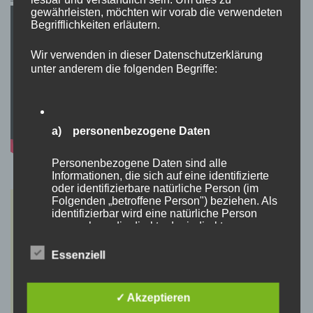
gewährleisten, möchten wir vorab die verwendeten
Begrifflichkeiten erläutern.
Wir verwenden in dieser Datenschutzerklärung
unter anderem die folgenden Begriffe:
a) personenbezogene Daten
Personenbezogene Daten sind alle
Informationen, die sich auf eine identifizierte
oder identifizierbare natürliche Person (im
Folgenden „betroffene Person") beziehen. Als
identifizierbar wird eine natürliche Person
angesehen, die direkt oder indirekt,
insbesondere mittels Zuordnung zu einer
Kennung wie einem Namen, zu einer
Essenziell
Kennnummer, zu Standortdaten, zu einer
Online-Kennung oder zu einem oder mehreren
besonderen Merkmalen, die Ausdruck der
✓ Akzeptieren
physischen, physiologischen, genetischen,