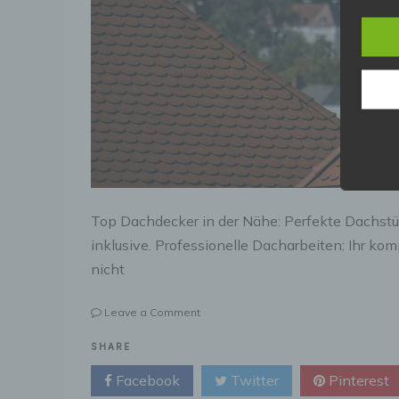
P
V
c
V
a
Z
E
A
V
e
Top Dachdecker in der Nähe: Perfekte Dachs
V
inklusive. Professionelle Dacharbeiten: Ihr ko
nicht
d
on
Leave a Comment
E
Top
p
Dacharbeiten
SHARE
e
aller
Facebook
Twitter
Pinterest
Art