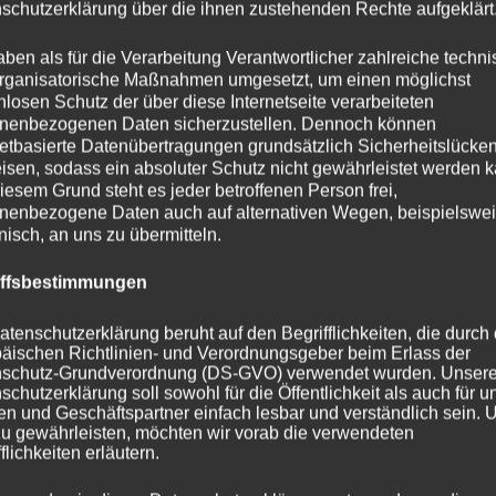
schutzerklärung über die ihnen zustehenden Rechte aufgeklärt
aben als für die Verarbeitung Verantwortlicher zahlreiche techn
rganisatorische Maßnahmen umgesetzt, um einen möglichst
nlosen Schutz der über diese Internetseite verarbeiteten
nenbezogenen Daten sicherzustellen. Dennoch können
netbasierte Datenübertragungen grundsätzlich Sicherheitslücke
isen, sodass ein absoluter Schutz nicht gewährleistet werden k
iesem Grund steht es jeder betroffenen Person frei,
nenbezogene Daten auch auf alternativen Wegen, beispielswe
onisch, an uns zu übermitteln.
iterhin spannend, und viele Eigentümer stehen vor der
ufen oder vermieten können.
iffsbestimmungen
atenschutzerklärung beruht auf den Begrifflichkeiten, die durch
äischen Richtlinien- und Verordnungsgeber beim Erlass der
schutz-Grundverordnung (DS-GVO) verwendet wurden. Unser
schutzerklärung soll sowohl für die Öffentlichkeit als auch für u
Linkedin
n und Geschäftspartner einfach lesbar und verständlich sein.
zu gewährleisten, möchten wir vorab die verwendeten
flichkeiten erläutern.