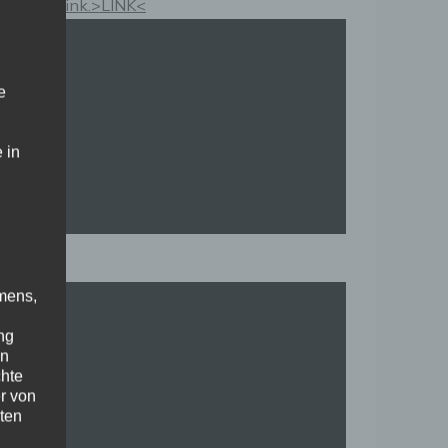
Kauflink.>LINK<
e
 in
mens,
ng
en
chte
r von
ten