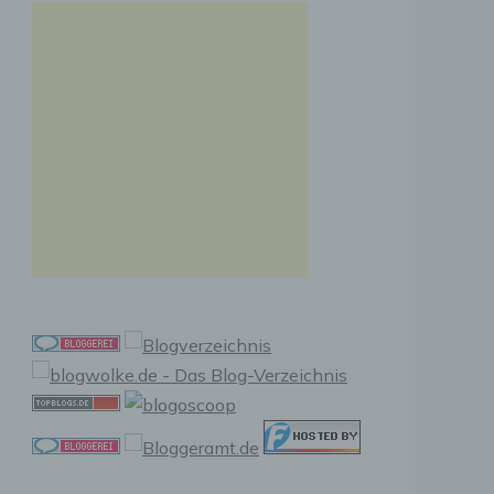
n, zu
ssen,
r
en in
ischen
sen