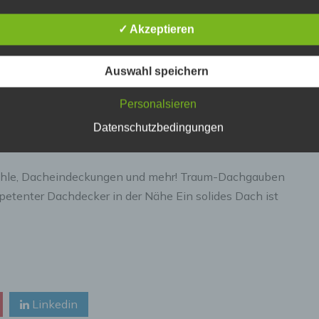
erson, deren personenbezogene Daten von dem für die Verarbe
erantwortlichen verarbeitet werden.
✓ Akzeptieren
) Verarbeitung
Auswahl speichern
erarbeitung ist jeder mit oder ohne Hilfe automatisierter Verfahr
Personalsieren
usgeführte Vorgang oder jede solche Vorgangsreihe im
usammenhang mit personenbezogenen Daten wie das Erheben
Datenschutzbedingungen
rfassen, die Organisation, das Ordnen, die Speicherung, die
npassung oder Veränderung, das Auslesen, das Abfragen, die
erwendung, die Offenlegung durch Übermittlung, Verbreitung o
ine andere Form der Bereitstellung, den Abgleich oder die
tühle, Dacheindeckungen und mehr! Traum-Dachgauben
erknüpfung, die Einschränkung, das Löschen oder die Vernicht
mpetenter Dachdecker in der Nähe Ein solides Dach ist
) Einschränkung der Verarbeitung
inschränkung der Verarbeitung ist die Markierung gespeicherte
ersonenbezogener Daten mit dem Ziel, ihre künftige Verarbeitu
inzuschränken.
Linkedin