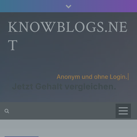
Skip
to
content
KNOWBLOGS.NE
T