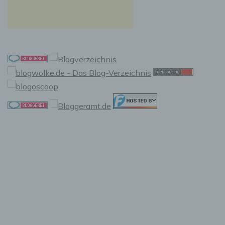
f) Pseudonymisierung
Pseudonymisierung ist die Verarbeitung
personenbezogener Daten in einer Weise, auf
welche die personenbezogenen Daten ohne
Hinzuziehung zusätzlicher Informationen nicht
mehr einer spezifischen betroffenen Person
zugeordnet werden können, sofern diese
zusätzlichen Informationen gesondert
aufbewahrt werden und technischen und
organisatorischen Maßnahmen unterliegen,
die gewährleisten, dass die
personenbezogenen Daten nicht einer
identifizierten oder identifizierbaren
natürlichen Person zugewiesen werden.
g) Verantwortlicher oder für die
Verarbeitung Verantwortlicher
Verantwortlicher oder für die Verarbeitung
Verantwortlicher ist die natürliche oder
juristische Person, Behörde, Einrichtung oder