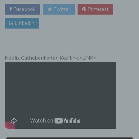
Paradies
Facebook
Twitter
Pinterest
für
Zweitwohnungsbesitzer
Linkedin
Netflix Guthabenkarten Kauflink.>LINK<