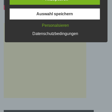
Verarbeitung Verantwortlichen verarbeitet
werden.
Auswahl speichern
c) Verarbeitung
Personalsieren
Verarbeitung ist jeder mit oder ohne Hilfe
Datenschutzbedingungen
automatisierter Verfahren ausgeführte Vorgang
oder jede solche Vorgangsreihe im
Zusammenhang mit personenbezogenen
Daten wie das Erheben, das Erfassen, die
Organisation, das Ordnen, die Speicherung,
die Anpassung oder Veränderung, das
Auslesen, das Abfragen, die Verwendung, die
Offenlegung durch Übermittlung, Verbreitung
oder eine andere Form der Bereitstellung, den
Abgleich oder die Verknüpfung, die
Einschränkung, das Löschen oder die
Vernichtung.
d) Einschränkung der Verarbeitung