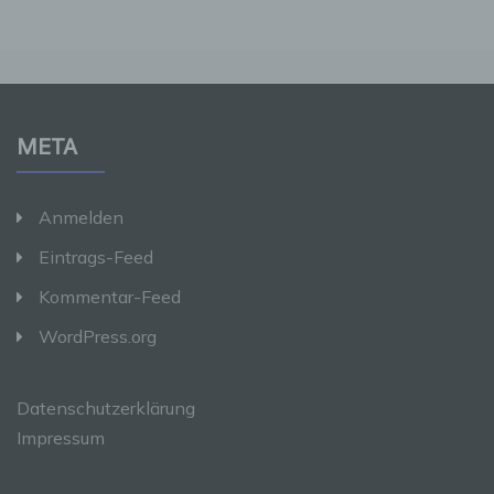
andere Stelle, die allein oder gemeinsam mit
anderen über die Zwecke und Mittel der
Verarbeitung von personenbezogenen Daten
entscheidet. Sind die Zwecke und Mittel dieser
Verarbeitung durch das Unionsrecht oder das
Recht der Mitgliedstaaten vorgegeben, so
kann der Verantwortliche beziehungsweise
können die bestimmten Kriterien seiner
META
Benennung nach dem Unionsrecht oder dem
Recht der Mitgliedstaaten vorgesehen werden.
Anmelden
h) Auftragsverarbeiter
Eintrags-Feed
Kommentar-Feed
Auftragsverarbeiter ist eine natürliche oder
juristische Person, Behörde, Einrichtung oder
WordPress.org
andere Stelle, die personenbezogene Daten
im Auftrag des Verantwortlichen verarbeitet.
Datenschutzerklärung
i) Empfänger
Impressum
Empfänger ist eine natürliche oder juristische