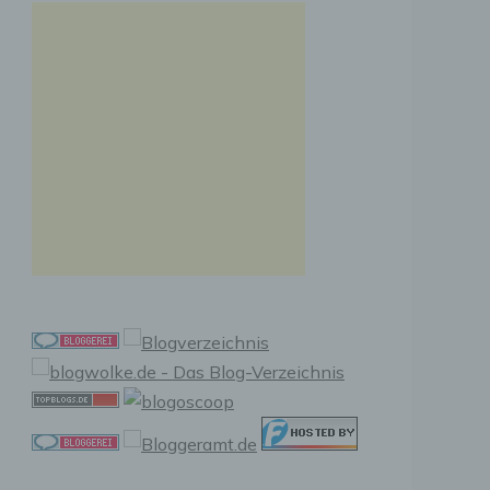
n, zu
ssen,
r
en in
ischen
sen