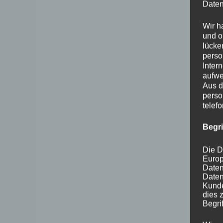
Daten
Wir h
und o
lücke
perso
Inter
aufwe
Aus d
perso
telef
Begr
Die D
Europ
Daten
Daten
Kunde
dies 
Begrif