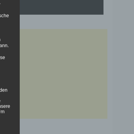
.
ische
n
ann.
ise
 den
e
nsere
 Um