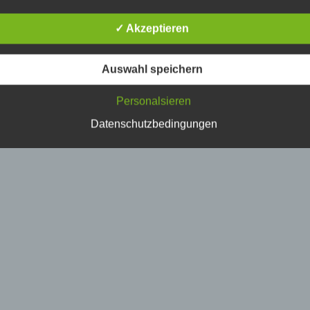
erson, deren personenbezogene Daten von dem für die Verarbe
erantwortlichen verarbeitet werden.
✓ Akzeptieren
) Verarbeitung
Auswahl speichern
erarbeitung ist jeder mit oder ohne Hilfe automatisierter Verfahr
Personalsieren
usgeführte Vorgang oder jede solche Vorgangsreihe im
usammenhang mit personenbezogenen Daten wie das Erheben
Datenschutzbedingungen
rfassen, die Organisation, das Ordnen, die Speicherung, die
npassung oder Veränderung, das Auslesen, das Abfragen, die
erwendung, die Offenlegung durch Übermittlung, Verbreitung o
ine andere Form der Bereitstellung, den Abgleich oder die
erknüpfung, die Einschränkung, das Löschen oder die Vernicht
) Einschränkung der Verarbeitung
inschränkung der Verarbeitung ist die Markierung gespeicherte
ersonenbezogener Daten mit dem Ziel, ihre künftige Verarbeitu
inzuschränken.