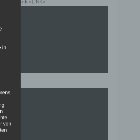
Kauflink.>LINK<
e
 in
mens,
ng
en
chte
r von
ten