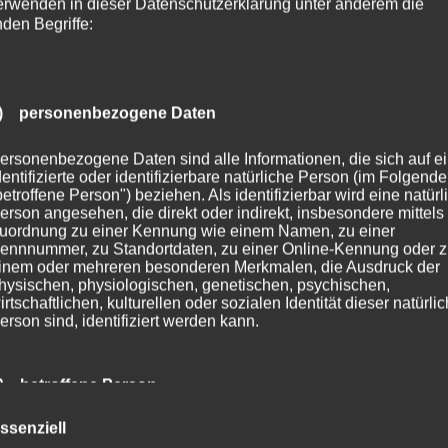
erwenden in dieser Datenschutzerklärung unter anderem die
nden Begriffe:
) personenbezogene Daten
ersonenbezogene Daten sind alle Informationen, die sich auf e
dentifizierte oder identifizierbare natürliche Person (im Folgend
betroffene Person") beziehen. Als identifizierbar wird eine natürl
erson angesehen, die direkt oder indirekt, insbesondere mittels
uordnung zu einer Kennung wie einem Namen, zu einer
ennnummer, zu Standortdaten, zu einer Online-Kennung oder 
inem oder mehreren besonderen Merkmalen, die Ausdruck der
hysischen, physiologischen, genetischen, psychischen,
irtschaftlichen, kulturellen oder sozialen Identität dieser natürli
erson sind, identifiziert werden kann.
) betroffene Person
ssenziell
etroffene Person ist jede identifizierte oder identifizierbare natür