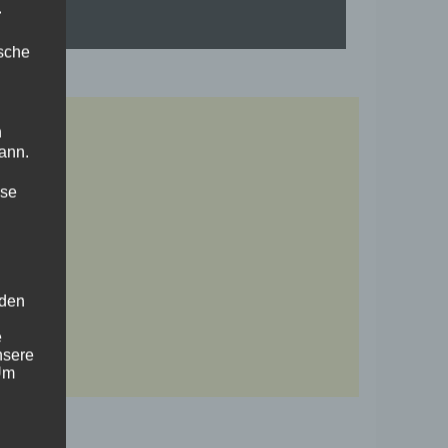
.
ische
n
ann.
ise
 den
e
nsere
 Um