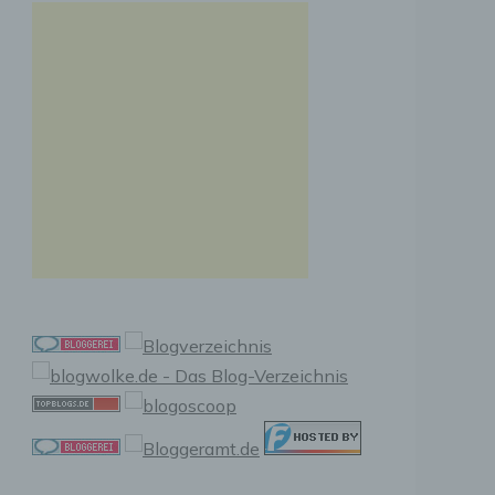
n, zu
ssen,
r
en in
ischen
sen