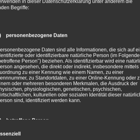
erwenden in dieser Datenschutzerklärung unter anderem die
nden Begriffe:
) personenbezogene Daten
ersonenbezogene Daten sind alle Informationen, die sich auf e
dentifizierte oder identifizierbare natürliche Person (im Folgend
betroffene Person") beziehen. Als identifizierbar wird eine natürl
erson angesehen, die direkt oder indirekt, insbesondere mittels
uordnung zu einer Kennung wie einem Namen, zu einer
ennnummer, zu Standortdaten, zu einer Online-Kennung oder 
inem oder mehreren besonderen Merkmalen, die Ausdruck der
hysischen, physiologischen, genetischen, psychischen,
irtschaftlichen, kulturellen oder sozialen Identität dieser natürli
erson sind, identifiziert werden kann.
) betroffene Person
ssenziell
etroffene Person ist jede identifizierte oder identifizierbare natür