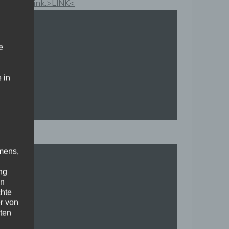
Kauflink.>LINK<
e
 in
mens,
ng
en
chte
r von
ten