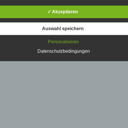
erson, deren personenbezogene Daten von dem für die Verarbe
erantwortlichen verarbeitet werden.
✓ Akzeptieren
) Verarbeitung
Auswahl speichern
erarbeitung ist jeder mit oder ohne Hilfe automatisierter Verfahr
Personalsieren
usgeführte Vorgang oder jede solche Vorgangsreihe im
usammenhang mit personenbezogenen Daten wie das Erheben
Datenschutzbedingungen
rfassen, die Organisation, das Ordnen, die Speicherung, die
npassung oder Veränderung, das Auslesen, das Abfragen, die
erwendung, die Offenlegung durch Übermittlung, Verbreitung o
ine andere Form der Bereitstellung, den Abgleich oder die
erknüpfung, die Einschränkung, das Löschen oder die Vernicht
) Einschränkung der Verarbeitung
inschränkung der Verarbeitung ist die Markierung gespeicherte
ersonenbezogener Daten mit dem Ziel, ihre künftige Verarbeitu
inzuschränken.