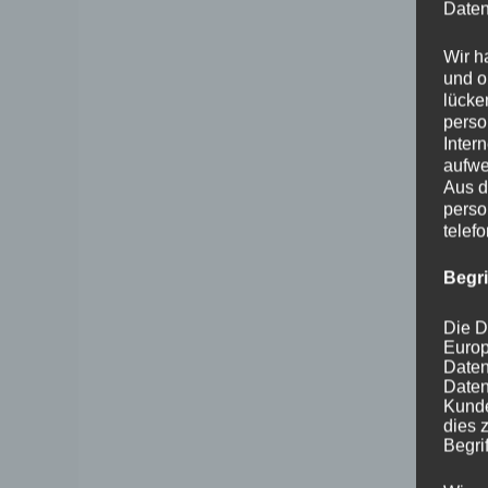
Daten
Wir h
und o
lücke
perso
Inter
aufwe
Aus d
perso
telef
Begr
Die D
Europ
Daten
Daten
Kunde
dies 
Begrif