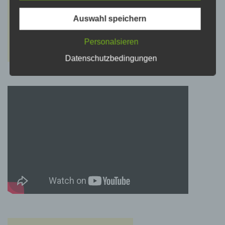
psychischen, wirtschaftlichen, kulturellen oder
sozialen Identität dieser natürlichen Person
sind, identifiziert werden kann.
Auswahl speichern
Personalsieren
b) betroffene Person
Datenschutzbedingungen
Betroffene Person ist jede identifizierte oder
identifizierbare natürliche Person, deren
personenbezogene Daten von dem für die
Verarbeitung Verantwortlichen verarbeitet
werden.
c) Verarbeitung
Verarbeitung ist jeder mit oder ohne Hilfe
automatisierter Verfahren ausgeführte Vorgang
oder jede solche Vorgangsreihe im
Zusammenhang mit personenbezogenen
Daten wie das Erheben, das Erfassen, die
Organisation, das Ordnen, die Speicherung,
die Anpassung oder Veränderung, das