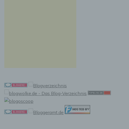
Auslesen, das Abfragen, die Verwendung, die
Offenlegung durch Übermittlung, Verbreitung
oder eine andere Form der Bereitstellung, den
Abgleich oder die Verknüpfung, die
Einschränkung, das Löschen oder die
Vernichtung.
d) Einschränkung der Verarbeitung
Einschränkung der Verarbeitung ist die
Markierung gespeicherter personenbezogener
Daten mit dem Ziel, ihre künftige Verarbeitung
einzuschränken.
e) Profiling
Profiling ist jede Art der automatisierten
Verarbeitung personenbezogener Daten, die
darin besteht, dass diese personenbezogenen
Daten verwendet werden, um bestimmte
persönliche Aspekte, die sich auf eine