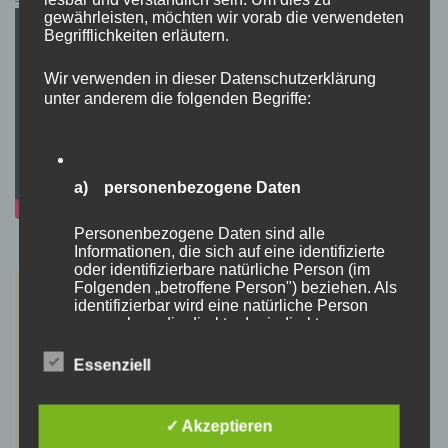
gewährleisten, möchten wir vorab die verwendeten
Begrifflichkeiten erläutern.
Wir verwenden in dieser Datenschutzerklärung
unter anderem die folgenden Begriffe:
a) personenbezogene Daten
Personenbezogene Daten sind alle
Informationen, die sich auf eine identifizierte
oder identifizierbare natürliche Person (im
Folgenden „betroffene Person") beziehen. Als
identifizierbar wird eine natürliche Person
angesehen, die direkt oder indirekt,
insbesondere mittels Zuordnung zu einer
Kennung wie einem Namen, zu einer
Essenziell
Kennnummer, zu Standortdaten, zu einer
Online-Kennung oder zu einem oder mehreren
besonderen Merkmalen, die Ausdruck der
✓ Akzeptieren
physischen, physiologischen, genetischen,