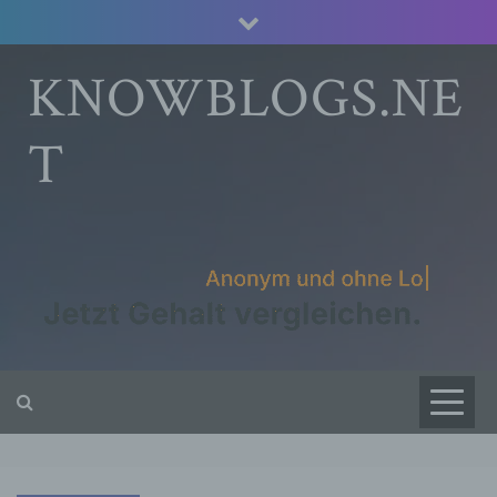
Skip
to
content
KNOWBLOGS.NE
T