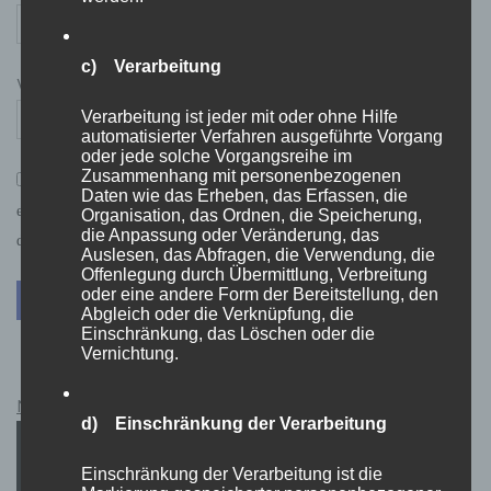
c) Verarbeitung
Website
Verarbeitung ist jeder mit oder ohne Hilfe
automatisierter Verfahren ausgeführte Vorgang
oder jede solche Vorgangsreihe im
Zusammenhang mit personenbezogenen
*
Mit der Nutzung dieses Formulars bzw. der Kommentarfunktion
Daten wie das Erheben, das Erfassen, die
erklärst du dich mit der Speicherung und Verarbeitung deiner Daten
Organisation, das Ordnen, die Speicherung,
die Anpassung oder Veränderung, das
durch diese Website einverstanden.
Auslesen, das Abfragen, die Verwendung, die
Offenlegung durch Übermittlung, Verbreitung
oder eine andere Form der Bereitstellung, den
Abgleich oder die Verknüpfung, die
Einschränkung, das Löschen oder die
Vernichtung.
Netflix Guthabenkarten Kauflink.>LINK<
d) Einschränkung der Verarbeitung
Einschränkung der Verarbeitung ist die