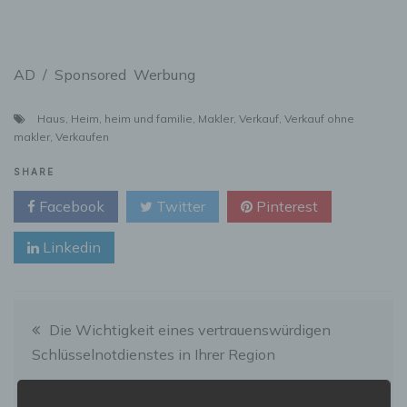
AD / Sponsored Werbung
Haus
,
Heim
,
heim und familie
,
Makler
,
Verkauf
,
Verkauf ohne
makler
,
Verkaufen
SHARE
Facebook
Twitter
Pinterest
Linkedin
Beitragsnavigation
Die Wichtigkeit eines vertrauenswürdigen
Schlüsselnotdienstes in Ihrer Region