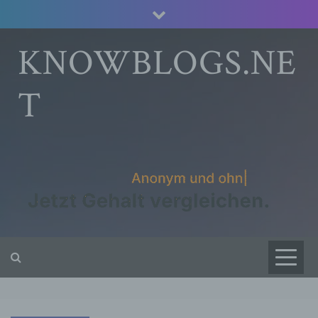
Skip
to
content
KNOWBLOGS.NE
T