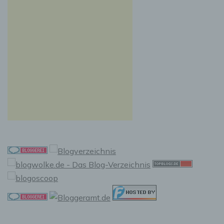
Internetseiten und Servern, den individuellen
Browser der betroffenen Person von anderen
Internetbrowsern, die andere Cookies enthalten,
zu unterscheiden. Ein bestimmter Internetbrowser
kann über die eindeutige Cookie-ID wiedererkannt
und identifiziert werden.
Durch den Einsatz von Cookies kann den Nutzern
dieser Internetseite nutzerfreundlichere Services
bereitstellen, die ohne die Cookie-Setzung nicht
möglich wären.
Mittels eines Cookies können die Informationen
und Angebote auf unserer Internetseite im Sinne
des Benutzers optimiert werden. Cookies
ermöglichen uns, wie bereits erwähnt, die
Benutzer unserer Internetseite wiederzuerkennen.
Zweck dieser Wiedererkennung ist es, den
Nutzern die Verwendung unserer Internetseite zu
erleichtern. Der Benutzer einer Internetseite, die
Cookies verwendet, muss beispielsweise nicht bei
jedem Besuch der Internetseite erneut seine