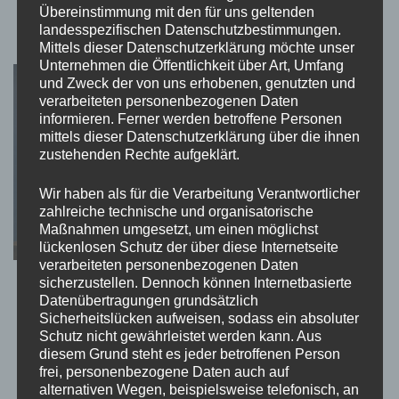
Generation vernetzter Intimität
Übereinstimmung mit den für uns geltenden
24. Juni 2026
landesspezifischen Datenschutzbestimmungen.
Mittels dieser Datenschutzerklärung möchte unser
Unternehmen die Öffentlichkeit über Art, Umfang
und Zweck der von uns erhobenen, genutzten und
verarbeiteten personenbezogenen Daten
informieren. Ferner werden betroffene Personen
mittels dieser Datenschutzerklärung über die ihnen
zustehenden Rechte aufgeklärt.
Wir haben als für die Verarbeitung Verantwortlicher
zahlreiche technische und organisatorische
Maßnahmen umgesetzt, um einen möglichst
lückenlosen Schutz der über diese Internetseite
verarbeiteten personenbezogenen Daten
sicherzustellen. Dennoch können Internetbasierte
Höchster Wohnkomfort in der
Datenübertragungen grundsätzlich
Landeshauptstadt: Warum neue Fenster in
Sicherheitslücken aufweisen, sodass ein absoluter
Düsseldorf die perfekte Antwort auf Wärme
Schutz nicht gewährleistet werden kann. Aus
und Lärm sind
diesem Grund steht es jeder betroffenen Person
frei, personenbezogene Daten auch auf
12. Februar 2026
alternativen Wegen, beispielsweise telefonisch, an