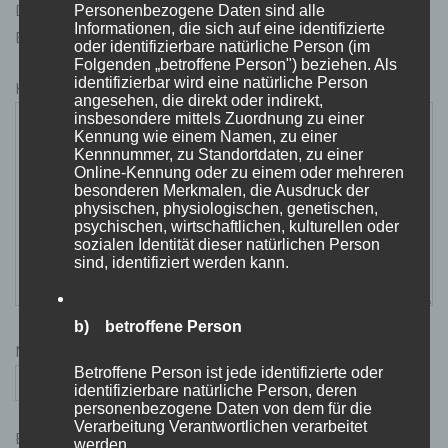
Deine E-Mail-Adresse wird nicht veröffentlicht.
Personenbezogene Daten sind alle
Informationen, die sich auf eine identifizierte
Erforderliche Felder sind mit
*
markiert
oder identifizierbare natürliche Person (im
Folgenden „betroffene Person") beziehen. Als
identifizierbar wird eine natürliche Person
Kommentar
*
angesehen, die direkt oder indirekt,
insbesondere mittels Zuordnung zu einer
Kennung wie einem Namen, zu einer
Kennnummer, zu Standortdaten, zu einer
Online-Kennung oder zu einem oder mehreren
besonderen Merkmalen, die Ausdruck der
physischen, physiologischen, genetischen,
psychischen, wirtschaftlichen, kulturellen oder
sozialen Identität dieser natürlichen Person
sind, identifiziert werden kann.
b) betroffene Person
Name
*
Betroffene Person ist jede identifizierte oder
identifizierbare natürliche Person, deren
personenbezogene Daten von dem für die
Verarbeitung Verantwortlichen verarbeitet
E-Mail-Adresse
*
werden.