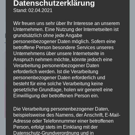
Datenschutzerklärung
Innovation auf kleinem Raum: Der Smart#3 setzt
Stand: 02.04.2021
neue Maßstäbe
Wir freuen uns sehr über Ihr Interesse an unserem
Unternehmen. Eine Nutzung der Internetseiten ist
RELATED POSTS
grundsätzlich ohne jede Angabe
personenbezogener Daten möglich. Sofern eine
betroffene Person besondere Services unseres
Unternehmens über unsere Internetseite in
Anspruch nehmen möchte, könnte jedoch eine
Verarbeitung personenbezogener Daten
erforderlich werden. Ist die Verarbeitung
personenbezogener Daten erforderlich und
besteht für eine solche Verarbeitung keine
gesetzliche Grundlage, holen wir generell eine
Einwilligung der betroffenen Person ein.
Die Verarbeitung personenbezogener Daten,
beispielsweise des Namens, der Anschrift, E-Mail-
Adresse oder Telefonnummer einer betroffenen
Person, erfolgt stets im Einklang mit der
Smarte Toys für mehr Lust und Kontrolle: Neue
Datenschutz-Grundverordnung und in