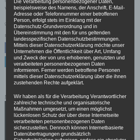
Die Verarbeitung personenbezogener Daten,
beispielsweise des Namens, der Anschrift, E-Mail-
Wartung bleibt Ihre Immobilie in einem guten
Adresse oder Telefonnummer einer betroffenen
Person, erfolgt stets im Einklang mit der
on
Leave a Comment
Datenschutz-Grundverordnung und in
die
Übereinstimmung mit den für uns geltenden
Werterhaltung
SHARE
landesspezifischen Datenschutzbestimmungen.
durch
Mittels dieser Datenschutzerklärung möchte unser
Facebook
Twitter
Pinterest
professionelle
Unternehmen die Öffentlichkeit über Art, Umfang
Gebäudereinigung
und Zweck der von uns erhobenen, genutzten und
Linkedin
sicherstellen.
verarbeiteten personenbezogenen Daten
informieren. Ferner werden betroffene Personen
mittels dieser Datenschutzerklärung über die ihnen
zustehenden Rechte aufgeklärt.
Netflix Guthabenkarten Kauflink.>LINK<
Wir haben als für die Verarbeitung Verantwortlicher
zahlreiche technische und organisatorische
Maßnahmen umgesetzt, um einen möglichst
lückenlosen Schutz der über diese Internetseite
verarbeiteten personenbezogenen Daten
sicherzustellen. Dennoch können Internetbasierte
Datenübertragungen grundsätzlich
Sicherheitslücken aufweisen, sodass ein absoluter