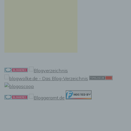
i) Empfänger
Empfänger ist eine natürliche oder juristische
Person, Behörde, Einrichtung oder andere
Stelle, der personenbezogene Daten
offengelegt werden, unabhängig davon, ob es
sich bei ihr um einen Dritten handelt oder
nicht. Behörden, die im Rahmen eines
bestimmten Untersuchungsauftrags nach dem
Unionsrecht oder dem Recht der
Mitgliedstaaten möglicherweise
personenbezogene Daten erhalten, gelten
jedoch nicht als Empfänger.
j) Dritter
Dritter ist eine natürliche oder juristische
Person, Behörde, Einrichtung oder andere
Stelle außer der betroffenen Person, dem
Verantwortlichen, dem Auftragsverarbeiter und
den Personen, die unter der unmittelbaren
Verantwortung des Verantwortlichen oder des