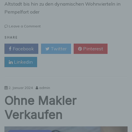
Altstadt bis hin zu den dynamischen Wohnvierteln in
Pempelfort oder
on
Leave a Comment
Höchster
Wohnkomfort
SHARE
in
Facebook
Twitter
Pinterest
der
Landeshauptstadt:
Linkedin
Warum
neue
Fenster
in
Düsseldorf
2. Januar 2024
admin
die
Ohne Makler
perfekte
Antwort
auf
Verkaufen
Wärme
und
Lärm
sind