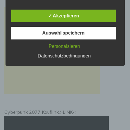
d) Einschränkung der Verarbeitung
✓ Akzeptieren
Einschränkung der Verarbeitung ist die
Markierung gespeicherter personenbezogener
Daten mit dem Ziel, ihre künftige Verarbeitung
Auswahl speichern
einzuschränken.
Personalsieren
Datenschutzbedingungen
e) Profiling
Profiling ist jede Art der automatisierten
Verarbeitung personenbezogener Daten, die
darin besteht, dass diese personenbezogenen
Daten verwendet werden, um bestimmte
persönliche Aspekte, die sich auf eine
natürliche Person beziehen, zu bewerten,
insbesondere, um Aspekte bezüglich
Arbeitsleistung, wirtschaftlicher Lage,
Gesundheit, persönlicher Vorlieben,
Cyberpunk 2077 Kauflink.>LINK<
Interessen, Zuverlässigkeit, Verhalten,
Aufenthaltsort oder Ortswechsel dieser
natürlichen Person zu analysieren oder