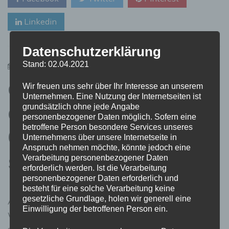
Linkedin
Datenschutzerklärung
Stand: 02.04.2021
8. Juni 2023
admin
die Werterhaltung
Wir freuen uns sehr über Ihr Interesse an unserem
Unternehmen. Eine Nutzung der Internetseiten ist
durch professionelle
grundsätzlich ohne jede Angabe
personenbezogener Daten möglich. Sofern eine
betroffene Person besondere Services unseres
Gebäudereinigung
Unternehmens über unsere Internetseite in
Anspruch nehmen möchte, könnte jedoch eine
sicherstellen.
Verarbeitung personenbezogener Daten
erforderlich werden. Ist die Verarbeitung
personenbezogener Daten erforderlich und
besteht für eine solche Verarbeitung keine
gesetzliche Grundlage, holen wir generell eine
Als Eigentümer einer Immobilie ist es wichtig, die
Einwilligung der betroffenen Person ein.
Werterhaltung durch professionelle Gebäudereinigung
sicherzustellen. Durch eine regelmäßige Reinigung und