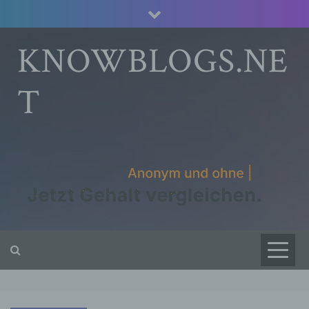
Skip
to
content
KNOWBLOGS.NE
T