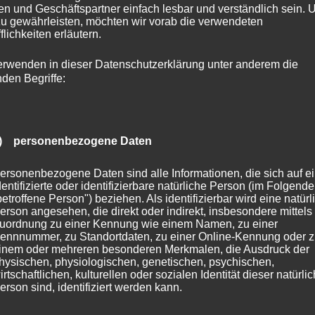
e-Dame, die nicht nur ein Meisterwerk der gotischen
n und Geschäftspartner einfach lesbar und verständlich sein.
tor Hugos Roman „Der Glöckner von Notre-Dame“
zu gewährleisten, möchten wir vorab die verwendeten
flichkeiten erläutern.
nds im Jahr 2019 bleibt sie ein Symbol der
nso faszinierend ist der Place des Vosges im Marais-
erwenden in dieser Datenschutzerklärung unter anderem die
 der durch seine symmetrische Architektur und historische
nden Begriffe:
s heute
) personenbezogene Daten
ersonenbezogene Daten sind alle Informationen, die sich auf e
en Europas. Die Hauptstadt Paris ist ein globaler Hotspot
dentifizierte oder identifizierbare natürliche Person (im Folgend
Fashion Week zieht Designer und Modefans aus aller Welt
betroffene Person") beziehen. Als identifizierbar wird eine natürl
erson angesehen, die direkt oder indirekt, insbesondere mittels
 futuristischen Wolkenkratzern ein Zentrum für Wirtschaft
uordnung zu einer Kennung wie einem Namen, zu einer
ennnummer, zu Standortdaten, zu einer Online-Kennung oder 
inem oder mehreren besonderen Merkmalen, die Ausdruck der
hysischen, physiologischen, genetischen, psychischen,
. Mit einem starken Fokus auf erneuerbare Energien und
irtschaftlichen, kulturellen oder sozialen Identität dieser natürli
erson sind, identifiziert werden kann.
radition und Fortschritt Hand in Hand gehen können. In
autofreie Zonen umgewandelt, um die Lebensqualität der