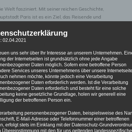
e Welt fasziniert. Mit seiner reichen Geschichte,
tstadt Paris ist es ein Ziel, das Reisende und
zieht. In diesem Artikel werfen wir einen detaillierten
enschutzerklärung
ropole Paris. Wir beleuchten die Vergangenheit, Gegenwart
: 02.04.2021
reuen uns sehr über Ihr Interesse an unserem Unternehmen. Ein
chichte
ng der Internetseiten ist grundsätzlich ohne jede Angabe
nenbezogener Daten möglich. Sofern eine betroffene Person
dere Services unseres Unternehmens über unsere Internetseite
n der keltischen Besiedlung in der Antike über das
uch nehmen möchte, könnte jedoch eine Verarbeitung
nen Nation. Ein besonders prägender Moment war das Jahr
nenbezogener Daten erforderlich werden. Ist die Verarbeitung
nenbezogener Daten erforderlich und besteht für eine solche
icht nur das Land selbst, sondern inspirierte
beitung keine gesetzliche Grundlage, holen wir generell eine
rlichkeit („Liberté, Égalité, Fraternité“) wurden zu
lligung der betroffenen Person ein.
erarbeitung personenbezogener Daten, beispielsweise des Na
nschrift, E-Mail-Adresse oder Telefonnummer einer betroffenen
 entscheidende Rolle in dieser Entwicklung. Die Stadt war
n, erfolgt stets im Einklang mit der Datenschutz-Grundverordnu
 erinnern Wahrzeichen wie die Bastille (wenn auch nur
n Übereinstimmung mit den für uns geltenden landesspezifisch