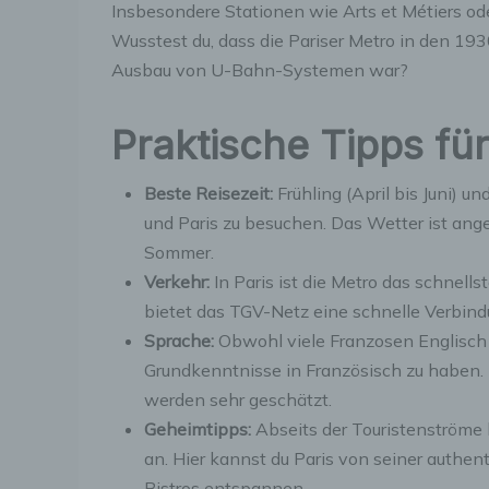
E
Insbesondere Stationen wie Arts et Métiers ode
p
Wusstest du, dass die Pariser Metro in den 193
e
Ausbau von U-Bahn-Systemen war?
e
Praktische Tipps fü
P
p
Beste Reisezeit:
Frühling (April bis Juni) u
p
und Paris zu besuchen. Das Wetter ist ang
p
b
Sommer.
w
Verkehr:
In Paris ist die Metro das schnells
Z
n
bietet das TGV-Netz eine schnelle Verbin
Sprache:
Obwohl viele Franzosen Englisch s
Grundkenntnisse in Französisch zu haben. 
f
werden sehr geschätzt.
P
Geheimtipps:
Abseits der Touristenströme b
e
an. Hier kannst du Paris von seiner authe
H
b
Bistros entspannen.