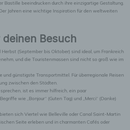
inschränkung der Verarbeitung ist die Markierung gespeicherte
r Bastille beeindrucken durch ihre einzigartige Gestaltung.
ersonenbezogener Daten mit dem Ziel, ihre künftige Verarbeitu
0er Jahren eine wichtige Inspiration für den weltweiten
inzuschränken.
) Profiling
r deinen Besuch
rofiling ist jede Art der automatisierten Verarbeitung
ersonenbezogener Daten, die darin besteht, dass diese
nd Herbst (September bis Oktober) sind ideal, um Frankreich
ersonenbezogenen Daten verwendet werden, um bestimmte
enehm, und die Touristenmassen sind nicht so groß wie im
ersönliche Aspekte, die sich auf eine natürliche Person beziehe
ewerten, insbesondere, um Aspekte bezüglich Arbeitsleistung,
irtschaftlicher Lage, Gesundheit, persönlicher Vorlieben, Intere
te und günstigste Transportmittel. Für überregionale Reisen
uverlässigkeit, Verhalten, Aufenthaltsort oder Ortswechsel diese
atürlichen Person zu analysieren oder vorherzusagen.
dung zwischen den Städten.
prechen, ist es immer hilfreich, ein paar
Begriffe wie „Bonjour“ (Guten Tag) und „Merci“ (Danke)
) Pseudonymisierung
seudonymisierung ist die Verarbeitung personenbezogener Dat
ieten sich Viertel wie Belleville oder Canal Saint-Martin
iner Weise, auf welche die personenbezogenen Daten ohne
ntischen Seite erleben und in charmanten Cafés oder
inzuziehung zusätzlicher Informationen nicht mehr einer spezif
etroffenen Person zugeordnet werden können, sofern diese