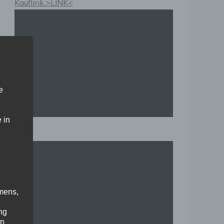
Kauflink.>LINK<
e
 in
mens,
ng
en