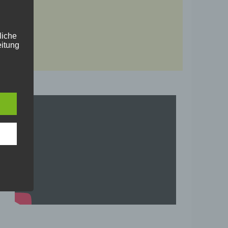
liche
itung
en
, das
der
ung.