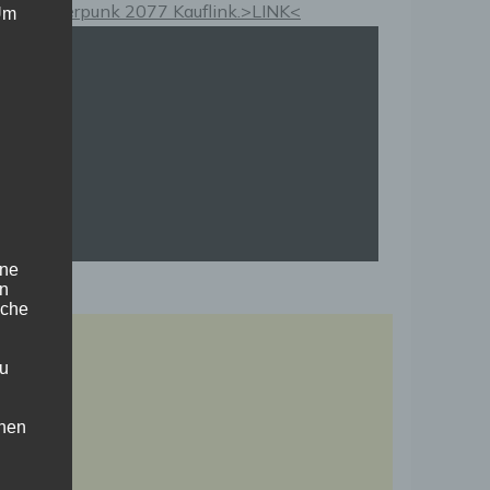
Cyberpunk 2077 Kauflink.>LINK<
 Um
ine
en
iche
zu
chen