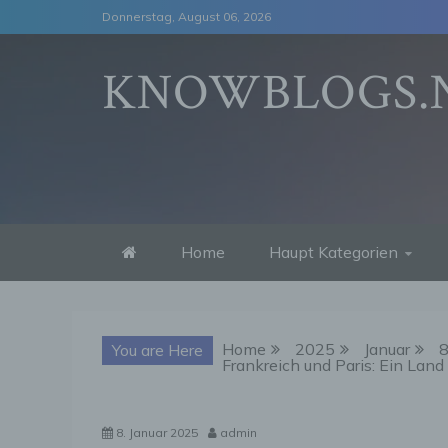
Skip
Donnerstag, August 06, 2026
to
content
KNOWBLOGS.
Home
Haupt Kategorien
Home
2025
Januar
You are Here
Frankreich und Paris: Ein Land
8. Januar 2025
admin