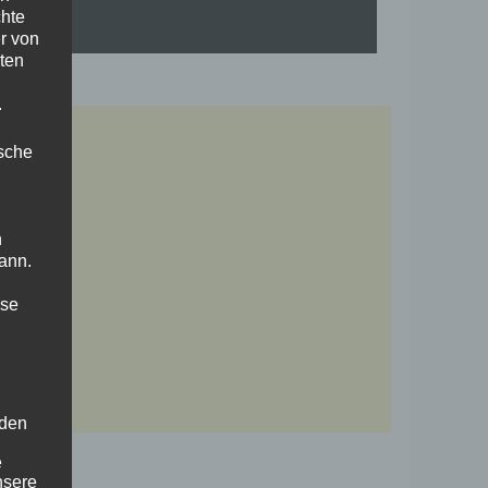
chte
r von
ten
.
ische
n
ann.
ise
 den
e
nsere