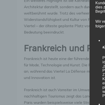
Ein weiteres Highlight ist die Kathedrale Notr
Kunde
Architektur darstellt, sondern auch durch Vic
dies 
Begrif
weltberühmt wurde. Trotz des verheerenden Bra
Widerstandsfähigkeit und Kultur von Paris. Ebe
Wir v
Viertel – der älteste geplante Platz von Paris,
folge
Bedeutung beeindruckt.
Frankreich und Pari
a
P
Frankreich ist heute eine der führenden Nation
i
für Mode, Technologie und Kunst. Die Pariser 
„
P
an, während das Viertel La Défense mit seinen
Z
und Innovation ist.
K
e
p
Frankreich ist auch Vorreiter im Umweltschutz
w
P
nachhaltigen Tourismus zeigt das Land, dass T
Paris wurden beispielsweise viele Straßen in 