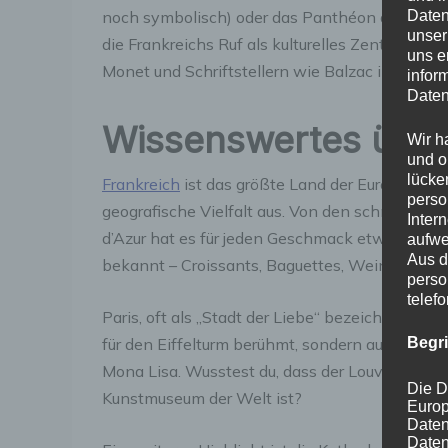
Daten
noch symbolisch) oder das Panthéon an diese Ze
unser
die Frankreichs Ruf als kulturelles Zentrum Eu
uns e
Monet und Schriftstellern wie Balzac inspirier
infor
Daten
Wissenswertes über
Wir h
und o
lücke
Frankreich
ist das größte Land der Europäische
perso
geografische Vielfalt aus. Von den schneebede
Inter
d’Azur hat es für jeden Geschmack etwas zu bie
aufwe
Aus d
bekannt – Croissants, Baguettes, Weine und Kä
perso
telef
Paris, oft als „Stadt der Liebe“ bezeichnet, zieh
Begr
für den Eiffelturm berühmt, sondern auch für i
Mona Lisa. Wusstest du, dass der Louvre mit e
Die D
Kunstmuseum der Welt ist?
Europ
Daten
Daten