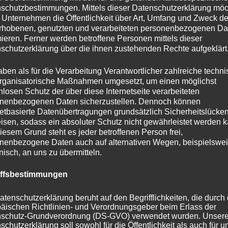
schutzbestimmungen. Mittels dieser Datenschutzerklärung mö
it. Paris war auch die Wiege vieler Künstler und Denker,
 Unternehmen die Öffentlichkeit über Art, Umfang und Zweck de
ropas festigten. Die Stadt hat Generationen von Malern wie
rhobenen, genutzten und verarbeiteten personenbezogenen Da
t, deren Werke die Essenz von Paris eingefangen haben.
mieren. Ferner werden betroffene Personen mittels dieser
schutzerklärung über die ihnen zustehenden Rechte aufgeklärt
 Frankreich und Paris
aben als für die Verarbeitung Verantwortlicher zahlreiche techn
rganisatorische Maßnahmen umgesetzt, um einen möglichst
nlosen Schutz der über diese Internetseite verarbeiteten
n Union und zeichnet sich durch eine erstaunliche
nenbezogenen Daten sicherzustellen. Dennoch können
ckten Alpen bis hin zu den sonnigen Stränden der Côte
netbasierte Datenübertragungen grundsätzlich Sicherheitslücke
ten. Es ist auch weltweit für seine exzellente Küche
isen, sodass ein absoluter Schutz nicht gewährleistet werden k
iesem Grund steht es jeder betroffenen Person frei,
se sind nur der Anfang.
nenbezogene Daten auch auf alternativen Wegen, beispielswe
onisch, an uns zu übermitteln.
t jährlich Millionen von Touristen an. Die Stadt ist nicht nur
iffsbestimmungen
hre unzähligen Museen, darunter der Louvre – Heimat der
iner Fläche von 72.735 Quadratmetern das größte
atenschutzerklärung beruht auf den Begrifflichkeiten, die durch
äischen Richtlinien- und Verordnungsgeber beim Erlass der
schutz-Grundverordnung (DS-GVO) verwendet wurden. Unser
schutzerklärung soll sowohl für die Öffentlichkeit als auch für u