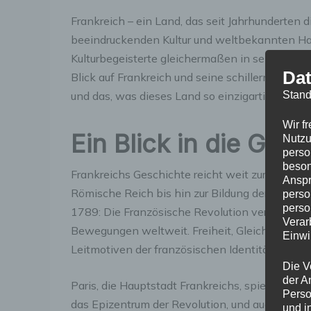
Frankreich – ein Land, das seit Jahrhunderten di
beeindruckenden Kultur und weltbekannten Haup
Kulturbegeisterte gleichermaßen in seinen Bann 
Dat
Blick auf Frankreich und seine schillernde Met
Stand
und das, was dieses Land so einzigartig macht.
Wir f
Ein Blick in die Ges
Nutzu
perso
beson
Frankreichs Geschichte reicht weit zurück – vo
Anspr
Römische Reich bis hin zur Bildung der moder
perso
perso
1789: Die Französische Revolution veränderte n
Verar
Bewegungen weltweit. Freiheit, Gleichheit, Brüde
Einwi
Leitmotiven der französischen Identität.
Die V
der A
Paris, die Hauptstadt Frankreichs, spielte eine
Perso
das Epizentrum der Revolution, und auch heute
und i