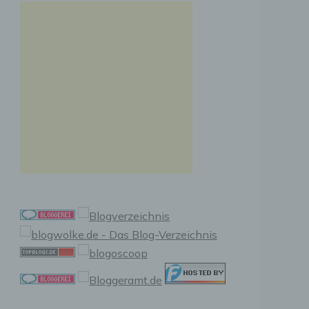
r
ng
n, zu
ssen,
r
en in
ischen