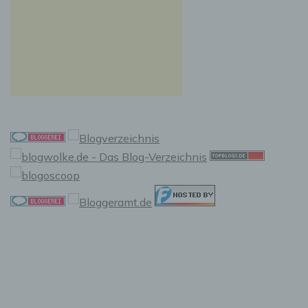
f) Pseudonymisierung
Pseudonymisierung ist die Verarbeitung
personenbezogener Daten in einer Weise, auf
welche die personenbezogenen Daten ohne
Hinzuziehung zusätzlicher Informationen nicht
mehr einer spezifischen betroffenen Person
zugeordnet werden können, sofern diese
zusätzlichen Informationen gesondert
aufbewahrt werden und technischen und
organisatorischen Maßnahmen unterliegen,
die gewährleisten, dass die
personenbezogenen Daten nicht einer
identifizierten oder identifizierbaren
natürlichen Person zugewiesen werden.
g) Verantwortlicher oder für die
Verarbeitung Verantwortlicher
Verantwortlicher oder für die Verarbeitung
Verantwortlicher ist die natürliche oder