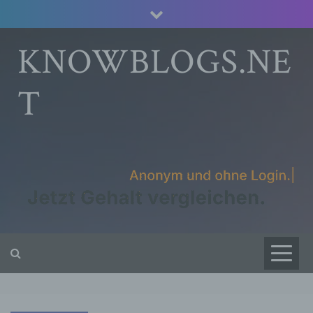
Skip
to
content
KNOWBLOGS.NE
T