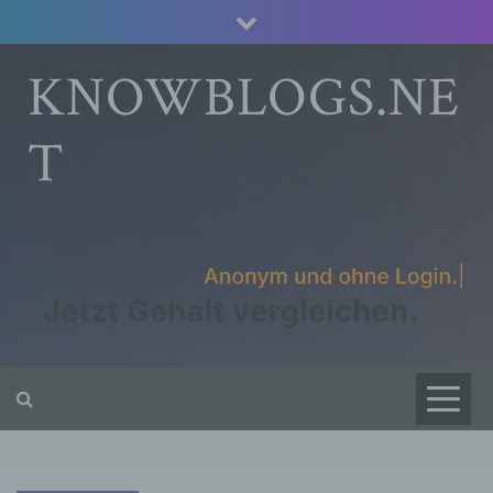
Skip
to
content
KNOWBLOGS.NE
T