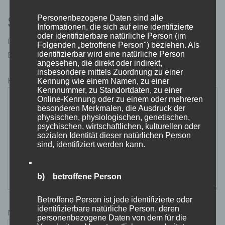
Personenbezogene Daten sind alle
Schreibe einen Kommentar
Informationen, die sich auf eine identifizierte
oder identifizierbare natürliche Person (im
Deine E-Mail-Adresse wird nicht veröffentlicht.
Folgenden „betroffene Person") beziehen. Als
identifizierbar wird eine natürliche Person
Erforderliche Felder sind mit
*
markiert
angesehen, die direkt oder indirekt,
insbesondere mittels Zuordnung zu einer
Kommentar
*
Kennung wie einem Namen, zu einer
Kennnummer, zu Standortdaten, zu einer
Online-Kennung oder zu einem oder mehreren
besonderen Merkmalen, die Ausdruck der
physischen, physiologischen, genetischen,
psychischen, wirtschaftlichen, kulturellen oder
sozialen Identität dieser natürlichen Person
sind, identifiziert werden kann.
b) betroffene Person
Betroffene Person ist jede identifizierte oder
identifizierbare natürliche Person, deren
Name
*
personenbezogene Daten von dem für die