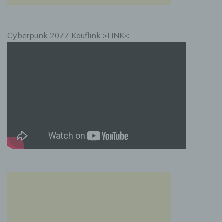
k) Einwilligung
Einwilligung ist jede von der betroffenen
Cyberpunk 2077 Kauflink.>LINK<
Person freiwillig für den bestimmten Fall in
informierter Weise und unmissverständlich
abgegebene Willensbekundung in Form einer
Erklärung oder einer sonstigen eindeutigen
bestätigenden Handlung, mit der die
betroffene Person zu verstehen gibt, dass sie
mit der Verarbeitung der sie betreffenden
personenbezogenen Daten einverstanden ist.
Name und Anschrift des für die Verarbeitung
Verantwortlichen
Verantwortlicher im Sinne der Datenschutz-
Grundverordnung, sonstiger in den Mitgliedstaaten
der Europäischen Union geltenden
Datenschutzgesetze und anderer Bestimmungen
mit datenschutzrechtlichem Charakter ist die: