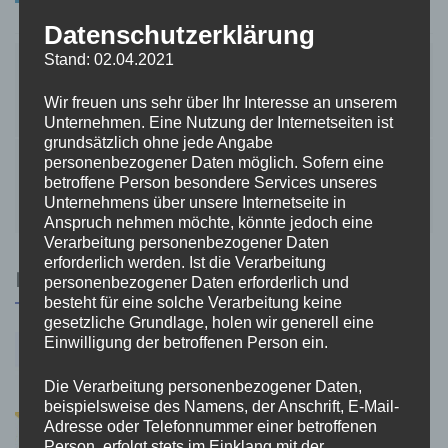
Datenschutzerklärung
Beitragsnavigation
Stand: 02.04.2021
Halal Reisen in der Türkei: Eine spirituelle
Erfahrung fernab des Alltags
Wir freuen uns sehr über Ihr Interesse an unserem
Unternehmen. Eine Nutzung der Internetseiten ist
grundsätzlich ohne jede Angabe
personenbezogener Daten möglich. Sofern eine
Cobots in kleinen und mittelständischen
betroffene Person besondere Services unseres
Unternehmen
Unternehmens über unsere Internetseite in
Anspruch nehmen möchte, könnte jedoch eine
Verarbeitung personenbezogener Daten
erforderlich werden. Ist die Verarbeitung
RELATED POSTS
personenbezogener Daten erforderlich und
besteht für eine solche Verarbeitung keine
gesetzliche Grundlage, holen wir generell eine
Einwilligung der betroffenen Person ein.
Die Verarbeitung personenbezogener Daten,
beispielsweise des Namens, der Anschrift, E-Mail-
Adresse oder Telefonnummer einer betroffenen
Person, erfolgt stets im Einklang mit der