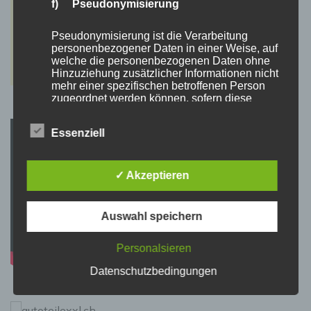
f) Pseudonymisierung
Pseudonymisierung ist die Verarbeitung
personenbezogener Daten in einer Weise, auf
welche die personenbezogenen Daten ohne
Hinzuziehung zusätzlicher Informationen nicht
mehr einer spezifischen betroffenen Person
zugeordnet werden können, sofern diese
zusätzlichen Informationen gesondert
aufbewahrt werden und technischen und
Essenziell
organisatorischen Maßnahmen unterliegen,
die gewährleisten, dass die
personenbezogenen Daten nicht einer
identifizierten oder identifizierbaren
✓ Akzeptieren
natürlichen Person zugewiesen werden.
Auswahl speichern
g) Verantwortlicher oder für die
Verarbeitung Verantwortlicher
Personalsieren
Datenschutzbedingungen
Verantwortlicher oder für die Verarbeitung
Verantwortlicher ist die natürliche oder
juristische Person, Behörde, Einrichtung oder