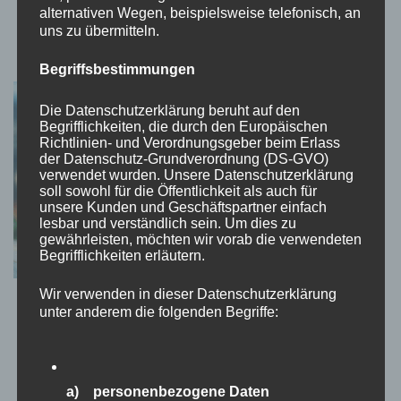
alternativen Wegen, beispielsweise telefonisch, an
Ein virtueller Rundgang schafft Vertrauen
uns zu übermitteln.
7. August 2026
Begriffsbestimmungen
Die Datenschutzerklärung beruht auf den
Begrifflichkeiten, die durch den Europäischen
Richtlinien- und Verordnungsgeber beim Erlass
der Datenschutz-Grundverordnung (DS-GVO)
verwendet wurden. Unsere Datenschutzerklärung
soll sowohl für die Öffentlichkeit als auch für
unsere Kunden und Geschäftspartner einfach
lesbar und verständlich sein. Um dies zu
gewährleisten, möchten wir vorab die verwendeten
Begrifflichkeiten erläutern.
Wir verwenden in dieser Datenschutzerklärung
Digitale Nomadenreisen: Sicherheit auf der
unter anderem die folgenden Begriffe:
digitalen Überholspur
28. August 2025
a) personenbezogene Daten