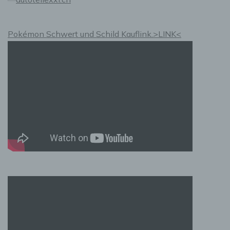
andere Stelle, die allein oder gemeinsam mit
anderen über die Zwecke und Mittel der
Verarbeitung von personenbezogenen Daten
entscheidet. Sind die Zwecke und Mittel dieser
Pokémon Schwert und Schild Kauflink.>LINK<
Verarbeitung durch das Unionsrecht oder das
Recht der Mitgliedstaaten vorgegeben, so
kann der Verantwortliche beziehungsweise
können die bestimmten Kriterien seiner
Benennung nach dem Unionsrecht oder dem
Recht der Mitgliedstaaten vorgesehen werden.
h) Auftragsverarbeiter
Auftragsverarbeiter ist eine natürliche oder
juristische Person, Behörde, Einrichtung oder
andere Stelle, die personenbezogene Daten
im Auftrag des Verantwortlichen verarbeitet.
i) Empfänger
Empfänger ist eine natürliche oder juristische