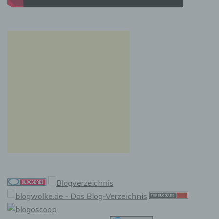
werden können, in dem das Cookie gespeichert
wurde. Dies ermöglicht es den besuchten
Internetseiten und Servern, den individuellen
Browser der betroffenen Person von anderen
Internetbrowsern, die andere Cookies enthalten,
zu unterscheiden. Ein bestimmter Internetbrowser
kann über die eindeutige Cookie-ID wiedererkannt
und identifiziert werden.
Durch den Einsatz von Cookies kann den Nutzern
dieser Internetseite nutzerfreundlichere Services
bereitstellen, die ohne die Cookie-Setzung nicht
möglich wären.
Mittels eines Cookies können die Informationen
und Angebote auf unserer Internetseite im Sinne
des Benutzers optimiert werden. Cookies
ermöglichen uns, wie bereits erwähnt, die
Benutzer unserer Internetseite wiederzuerkennen.
Zweck dieser Wiedererkennung ist es, den
Nutzern die Verwendung unserer Internetseite zu
erleichtern. Der Benutzer einer Internetseite, die