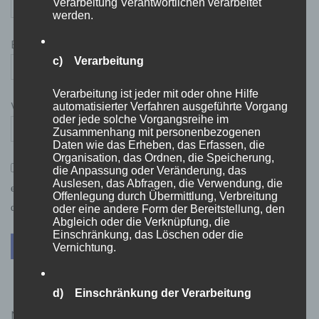
Verarbeitung Verantwortlichen verarbeitet
werden.
E-Mail-Adresse
*
c) Verarbeitung
Verarbeitung ist jeder mit oder ohne Hilfe
Website
automatisierter Verfahren ausgeführte Vorgang
oder jede solche Vorgangsreihe im
Zusammenhang mit personenbezogenen
Daten wie das Erheben, das Erfassen, die
Organisation, das Ordnen, die Speicherung,
*
Mit der Nutzung dieses Formulars bzw. der Kommentarfunktion
die Anpassung oder Veränderung, das
Auslesen, das Abfragen, die Verwendung, die
erklärst du dich mit der Speicherung und Verarbeitung deiner Daten
Offenlegung durch Übermittlung, Verbreitung
durch diese Website einverstanden.
oder eine andere Form der Bereitstellung, den
Abgleich oder die Verknüpfung, die
Einschränkung, das Löschen oder die
Vernichtung.
d) Einschränkung der Verarbeitung
Netflix Guthabenkarten Kauflink.>LINK<