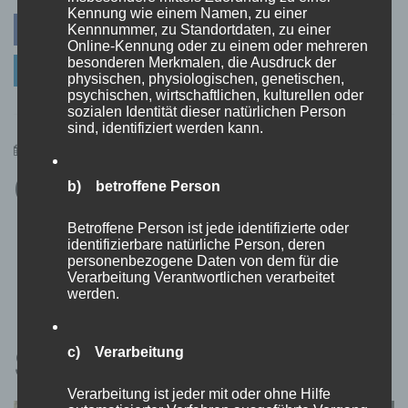
Kennung wie einem Namen, zu einer
in
Facebook
Twitter
Pinterest
Kennnummer, zu Standortdaten, zu einer
die
Online-Kennung oder zu einem oder mehreren
Welt
besonderen Merkmalen, die Ausdruck der
Linkedin
des
physischen, physiologischen, genetischen,
E-
psychischen, wirtschaftlichen, kulturellen oder
Commerce:
sozialen Identität dieser natürlichen Person
Tipps
sind, identifiziert werden kann.
und
16. Oktober 2024
admin
Tricks
Geschenkideen mit
von
b) betroffene Person
der-
zapper.de
Leuchttürmen:
Betroffene Person ist jede identifizierte oder
identifizierbare natürliche Person, deren
personenbezogene Daten von dem für die
Kreative Präsente für
Verarbeitung Verantwortlichen verarbeitet
werden.
Fans des maritimen
Symbols
c) Verarbeitung
Verarbeitung ist jeder mit oder ohne Hilfe