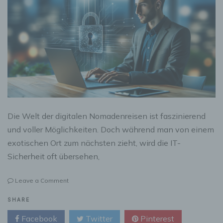
Die Welt der digitalen Nomadenreisen ist faszinierend
und voller Möglichkeiten. Doch während man von einem
exotischen Ort zum nächsten zieht, wird die IT-
Sicherheit oft übersehen,
on
Leave a Comment
Digitale
Nomadenreisen:
SHARE
Sicherheit
Facebook
Twitter
Pinterest
auf