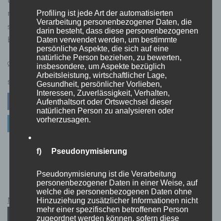
mehr als nur maritime Orientierungspunkte – sie stehen
Profiling ist jede Art der automatisierten
Verarbeitung personenbezogener Daten, die
symbolisch für Sicherheit, Hoffnung und Führung. Diese
darin besteht, dass diese personenbezogenen
besondere Bedeutung macht sie
Daten verwendet werden, um bestimmte
persönliche Aspekte, die sich auf eine
natürliche Person beziehen, zu bewerten,
on
Leave a Comment
insbesondere, um Aspekte bezüglich
Geschenkideen
Arbeitsleistung, wirtschaftlicher Lage,
mit
SHARE
Gesundheit, persönlicher Vorlieben,
Interessen, Zuverlässigkeit, Verhalten,
Leuchttürmen:
Facebook
Twitter
Pinterest
Aufenthaltsort oder Ortswechsel dieser
Kreative
natürlichen Person zu analysieren oder
Präsente
vorherzusagen.
Linkedin
für
Fans
des
f) Pseudonymisierung
maritimen
1
2
3
4
Next »
Symbols
Pseudonymisierung ist die Verarbeitung
personenbezogener Daten in einer Weise, auf
welche die personenbezogenen Daten ohne
Netflix Guthabenkarten Kauflink.>LINK<
Hinzuziehung zusätzlicher Informationen nicht
mehr einer spezifischen betroffenen Person
zugeordnet werden können, sofern diese