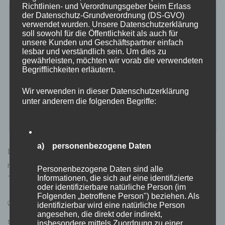
Richtlinien- und Verordnungsgeber beim Erlass
der Datenschutz-Grundverordnung (DS-GVO)
INTERNET
verwendet wurden. Unsere Datenschutzerklärung
soll sowohl für die Öffentlichkeit als auch für
unsere Kunden und Geschäftspartner einfach
lesbar und verständlich sein. Um dies zu
gewährleisten, möchten wir vorab die verwendeten
Begrifflichkeiten erläutern.
Wir verwenden in dieser Datenschutzerklärung
unter anderem die folgenden Begriffe:
a) personenbezogene Daten
Der Einstieg in die Welt des E-Commerce kann wie ein
riesiges Labyrinth wirken. Mit unzähligen Plattformen,
Personenbezogene Daten sind alle
Tools und Strategien ist es schwer, den richtigen Weg
Informationen, die sich auf eine identifizierte
oder identifizierbare natürliche Person (im
Folgenden „betroffene Person") beziehen. Als
on
Leave a Comment
identifizierbar wird eine natürliche Person
Erfolgreicher
angesehen, die direkt oder indirekt,
Einstieg
insbesondere mittels Zuordnung zu einer
SHARE