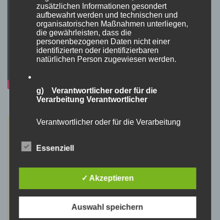
zusätzlichen Informationen gesondert
aufbewahrt werden und technischen und
organisatorischen Maßnahmen unterliegen,
die gewährleisten, dass die
personenbezogenen Daten nicht einer
identifizierten oder identifizierbaren
natürlichen Person zugewiesen werden.
g) Verantwortlicher oder für die
Verarbeitung Verantwortlicher
Verantwortlicher oder für die Verarbeitung
Verantwortlicher ist die natürliche oder
juristische Person, Behörde, Einrichtung oder
Essenziell
andere Stelle, die allein oder gemeinsam mit
anderen über die Zwecke und Mittel der
Verarbeitung von personenbezogenen Daten
entscheidet. Sind die Zwecke und Mittel dieser
✓ Akzeptieren
Verarbeitung durch das Unionsrecht oder das
Recht der Mitgliedstaaten vorgegeben, so
kann der Verantwortliche beziehungsweise
Auswahl speichern
können die bestimmten Kriterien seiner
Benennung nach dem Unionsrecht oder dem