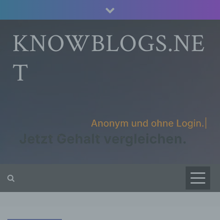
Skip
to
content
KNOWBLOGS.NE
T