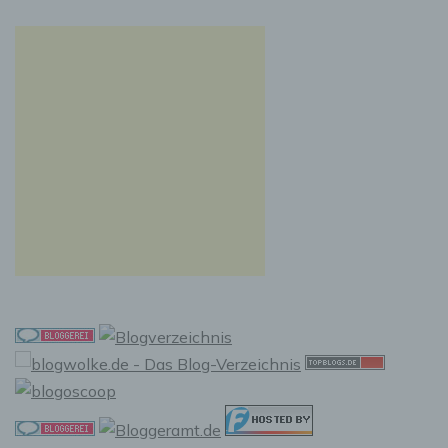
virtuellen Warenkorb gelegt hat, über ein Cookie.
Die betroffene Person kann die Setzung von
Cookies durch unsere Internetseite jederzeit
mittels einer entsprechenden Einstellung des
genutzten Internetbrowsers verhindern und damit
der Setzung von Cookies dauerhaft
widersprechen. Ferner können bereits gesetzte
Cookies jederzeit über einen Internetbrowser oder
andere Softwareprogramme gelöscht werden. Dies
ist in allen gängigen Internetbrowsern möglich.
Deaktiviert die betroffene Person die Setzung von
Cookies in dem genutzten Internetbrowser, sind
unter Umständen nicht alle Funktionen unserer
Internetseite vollumfänglich nutzbar.
Erfassung von allgemeinen Daten und
Informationen
Die Internetseite erfasst mit jedem Aufruf der
Internetseite durch eine betroffene Person oder ein
automatisiertes System eine Reihe von