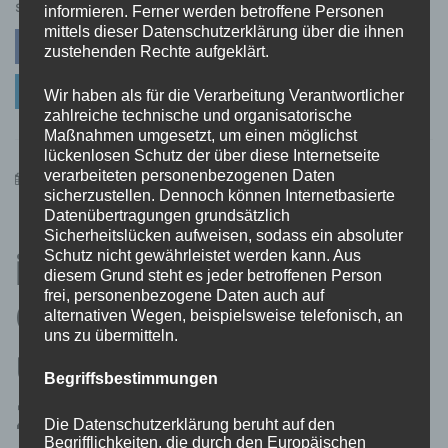
Reiseplanung
SHARE
informieren. Ferner werden betroffene Personen
mit
mittels dieser Datenschutzerklärung über die ihnen
Facebook
Twitter
Pinterest
Windows:
zustehenden Rechte aufgeklärt.
Lizenzstrategien
Linkedin
für
Wir haben als für die Verarbeitung Verantwortlicher
Entdecker
zahlreiche technische und organisatorische
Maßnahmen umgesetzt, um einen möglichst
lückenlosen Schutz der über diese Internetseite
verarbeiteten personenbezogenen Daten
22. Januar 2025
admin
sicherzustellen. Dennoch können Internetbasierte
Erfolgreicher Einstieg
Datenübertragungen grundsätzlich
Sicherheitslücken aufweisen, sodass ein absoluter
in die Welt des E-
Schutz nicht gewährleistet werden kann. Aus
diesem Grund steht es jeder betroffenen Person
frei, personenbezogene Daten auch auf
Commerce: Tipps
alternativen Wegen, beispielsweise telefonisch, an
uns zu übermitteln.
und Tricks von der-
Begriffsbestimmungen
zapper.de
Die Datenschutzerklärung beruht auf den
Begrifflichkeiten, die durch den Europäischen