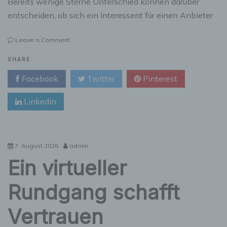
Bereits wenige Sterne Unterschied können darüber
entscheiden, ob sich ein Interessent für einen Anbieter
on
Leave a Comment
Google-
Bewertungen
SHARE
beeinflussen
Facebook
Twitter
Pinterest
die
Wahrnehmung
Linkedin
eines
Unternehmens
7. August 2026
admin
Ein virtueller
Rundgang schafft
Vertrauen