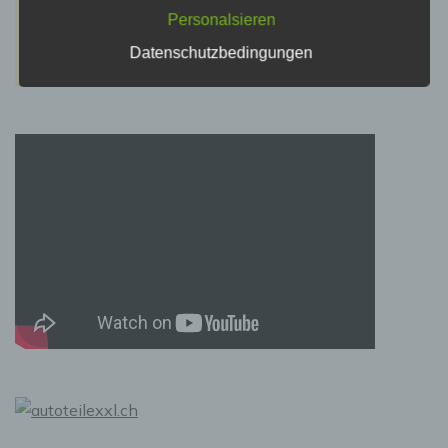
Recht der Mitgliedstaaten vorgesehen werden.
Personalsieren
Datenschutzbedingungen
h) Auftragsverarbeiter
Auftragsverarbeiter ist eine natürliche oder
juristische Person, Behörde, Einrichtung oder
andere Stelle, die personenbezogene Daten
im Auftrag des Verantwortlichen verarbeitet.
i) Empfänger
Empfänger ist eine natürliche oder juristische
Person, Behörde, Einrichtung oder andere
Stelle, der personenbezogene Daten
offengelegt werden, unabhängig davon, ob es
sich bei ihr um einen Dritten handelt oder
nicht. Behörden, die im Rahmen eines
bestimmten Untersuchungsauftrags nach dem
Unionsrecht oder dem Recht der
Mitgliedstaaten möglicherweise