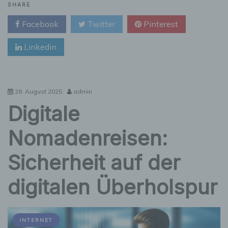
virtueller
SHARE
Rundgang
Facebook
Twitter
Pinterest
schafft
Vertrauen
Linkedin
28. August 2025
admin
Digitale
Nomadenreisen:
Sicherheit auf der
digitalen Überholspur
INTERNET