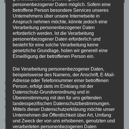
personenbezogener Daten möglich. Sofern eine
betroffene Person besondere Services unseres
Unternehmens über unsere Internetseite in
Anspruch nehmen möchte, könnte jedoch eine
Verarbeitung personenbezogener Daten
erforderlich werden. Ist die Verarbeitung
personenbezogener Daten erforderlich und
besteht für eine solche Verarbeitung keine
gesetzliche Grundlage, holen wir generell eine
Einwilligung der betroffenen Person ein.
Die Verarbeitung personenbezogener Daten,
beispielsweise des Namens, der Anschrift, E-Mail-
Adresse oder Telefonnummer einer betroffenen
Die Planung einer Reise kann eine aufregende, aber
Person, erfolgt stets im Einklang mit der
auch herausfordernde Aufgabe sein. In der heutigen
Datenschutz-Grundverordnung und in
Übereinstimmung mit den für uns geltenden
digitalen Welt stehen zahlreiche Tools zur Verfügung, die
landesspezifischen Datenschutzbestimmungen.
den Prozess
Mittels dieser Datenschutzerklärung möchte unser
Unternehmen die Öffentlichkeit über Art, Umfang
on
Leave a Comment
und Zweck der von uns erhobenen, genutzten und
Kreative
verarbeiteten personenbezogenen Daten