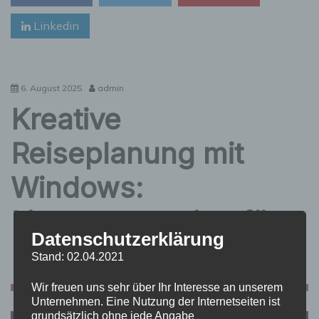
der
Linkedin
digitalen
Überholspur
6. August 2025
admin
Kreative
Reiseplanung mit
Windows:
Lizenzstrategien für
Datenschutzerklärung
Entdecker
Stand: 02.04.2021
Wir freuen uns sehr über Ihr Interesse an unserem
Unternehmen. Eine Nutzung der Internetseiten ist
INTERNET
grundsätzlich ohne jede Angabe