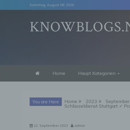
Skip
Samstag, August 08, 2026
to
content
KNOWBLOGS.
Home
Haupt Kategorien
Home
2023
September
You are Here
Schlüsseldienst Stuttgart ✓ Pr
12. September 2023
admin