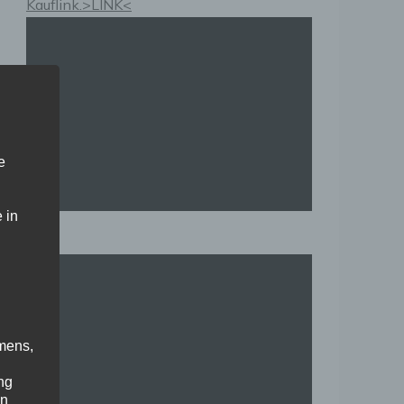
Kauflink.>LINK<
e
 in
mens,
ng
en