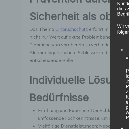
Kunde
dies 
Sicherheit als oberst
Begrif
Wir v
Das Thema
Einbruchschutz
erfährt in Stuttga
folge
nicht nur Wert auf akute Problembehebung, s
Einbrüche von vornherein zu verhindern. Mod
Alarmanlagen, sichere Schlösser und fortschri
a
entscheidende Rolle.
P
Individuelle Lösunge
i
„
P
Z
Bedürfnisse
K
e
p
Erfahrung und Expertise: Der Schlüsseldien
w
umfassende Fachkenntnisse, um rasche un
P
Vielfältige Dienstleistungen: Neben den G