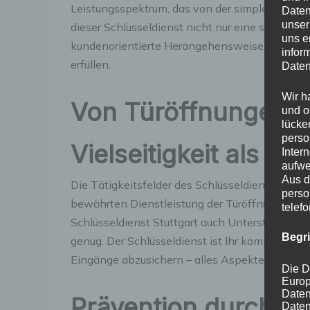
Leistungsspektrum, das von der simplen Türöffn
Daten
unser
dieser Schlüsseldienst nicht nur eine schnelle
uns e
kundenorientierte Herangehensweise, die darau
infor
erfüllen.
Daten
Wir h
Von Türöffnungen b
und o
lücke
perso
Vielseitigkeit als Stä
Inter
aufwe
Aus d
Die Tätigkeitsfelder des Schlüsseldienstes ers
perso
bewährten Dienstleistung der Türöffnung nach
telef
Schlüsseldienst Stuttgart auch Unterstützung 
Begr
genug. Der Schlüsseldienst ist Ihr kompetenter
Eingänge abzusichern – alles Aspekte, die en
Die D
Europ
Daten
Prävention durch Ei
Daten