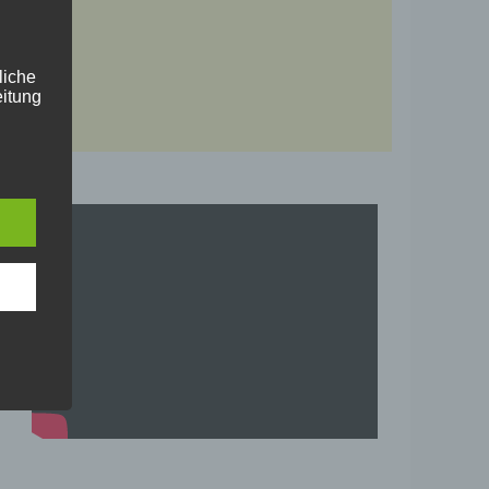
liche
itung
en
, das
der
ung.