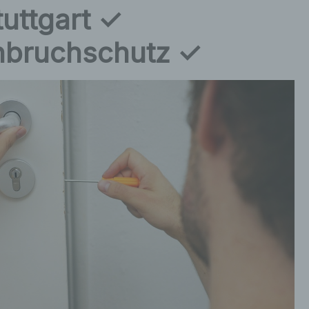
tuttgart ✓
inbruchschutz ✓