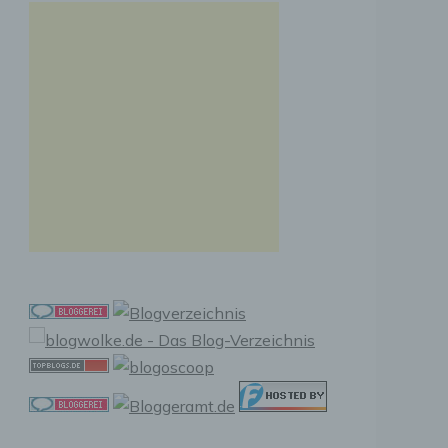
r
ng
n, zu
ssen,
r
en in
ischen