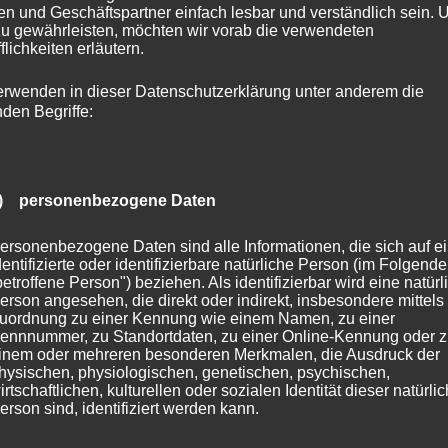
n und Geschäftspartner einfach lesbar und verständlich sein.
zu gewährleisten, möchten wir vorab die verwendeten
e Priorität
flichkeiten erläutern.
erwenden in dieser Datenschutzerklärung unter anderem die
rt besondere Aufmerksamkeit. Der Schlüssel-Experte legt
nden Begriffe:
ondern setzt stark auf präventive Maßnahmen, um
erne
Sicherheitstechnologien
wie hochentwickelte
ttliche Videoüberwachungssysteme spielen hierbei eine
) personenbezogene Daten
ersonenbezogene Daten sind alle Informationen, die sich auf e
n für individuelle
dentifizierte oder identifizierbare natürliche Person (im Folgend
betroffene Person") beziehen. Als identifizierbar wird eine natürl
erson angesehen, die direkt oder indirekt, insbesondere mittels
uordnung zu einer Kennung wie einem Namen, zu einer
ennnummer, zu Standortdaten, zu einer Online-Kennung oder 
inem oder mehreren besonderen Merkmalen, die Ausdruck der
hysischen, physiologischen, genetischen, psychischen,
st Stuttgart punktet durch seine jahrelange Erfahrung und
irtschaftlichen, kulturellen oder sozialen Identität dieser natürli
d zuverlässige Lösungen anzubieten.
erson sind, identifiziert werden kann.
rundlagen wie Türöffnungen und Schlossaustausch stellt