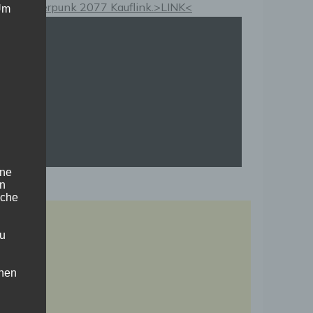
Cyberpunk 2077 Kauflink.>LINK<
 Um
ine
en
iche
zu
chen