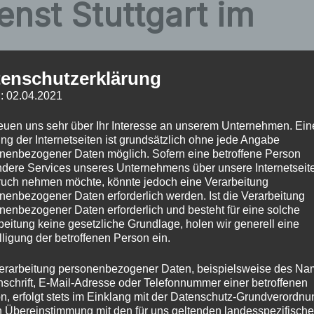
enst Stuttgart im
enschutzerklärung
: 02.04.2021
n Dynamik und ihrem lebendigen Treiben, legt einen großen
xt hat sich der Schlüsseldienst Stuttgart als eine
reuen uns sehr über Ihr Interesse an unserem Unternehmen. Ein
ng der Internetseiten ist grundsätzlich ohne jede Angabe
ur im Notfall rasch zur Stelle ist, sondern auch umfassende
nenbezogener Daten möglich. Sofern eine betroffene Person
bietet.
dere Services unseres Unternehmens über unsere Internetseite
uch nehmen möchte, könnte jedoch eine Verarbeitung
nenbezogener Daten erforderlich werden. Ist die Verarbeitung
ger Experte für Ihre
nenbezogener Daten erforderlich und besteht für eine solche
beitung keine gesetzliche Grundlage, holen wir generell eine
lligung der betroffenen Person ein.
erarbeitung personenbezogener Daten, beispielsweise des Na
nschrift, E-Mail-Adresse oder Telefonnummer einer betroffenen
stadt wie Stuttgart sticht der
Schlüsseldienst Stuttgart
n, erfolgt stets im Einklang mit der Datenschutz-Grundverordnu
gte Expertise hervor. Mit einem breit gefächerten
n Übereinstimmung mit den für uns geltenden landesspezifisch