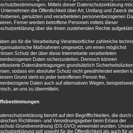
ung bis hin zu komplexen Sicherheitsfragen reicht, bietet
schutzbestimmungen. Mittels dieser Datenschutzerklärung mö
 Unternehmen die Öffentlichkeit über Art, Umfang und Zweck de
 Reaktion in Notsituationen, sondern auch eine
rhobenen, genutzten und verarbeiteten personenbezogenen Da
f abzielt, individuelle Anforderungen bestmöglich zu
mieren. Ferner werden betroffene Personen mittels dieser
schutzerklärung über die ihnen zustehenden Rechte aufgeklärt
aben als für die Verarbeitung Verantwortlicher zahlreiche techn
is zum Einbruchschutz –
rganisatorische Maßnahmen umgesetzt, um einen möglichst
nlosen Schutz der über diese Internetseite verarbeiteten
nenbezogenen Daten sicherzustellen. Dennoch können
rke
netbasierte Datenübertragungen grundsätzlich Sicherheitslücke
isen, sodass ein absoluter Schutz nicht gewährleistet werden k
iesem Grund steht es jeder betroffenen Person frei,
trecken sich über ein breites Spektrum. Neben der
nenbezogene Daten auch auf alternativen Wegen, beispielswe
 einem unglücklichen Aussperren bietet der
onisch, an uns zu übermitteln.
beim Austausch von Schlössern an. Doch damit nicht
iffsbestimmungen
 Partner, wenn es darum geht, Fenster, Türen und
g mit dem Thema Einbruchschutz verknüpft sind.
atenschutzerklärung beruht auf den Begrifflichkeiten, die durch
äischen Richtlinien- und Verordnungsgeber beim Erlass der
schutz-Grundverordnung (DS-GVO) verwendet wurden. Unser
nbruchschutz –
schutzerklärung soll sowohl für die Öffentlichkeit als auch für u