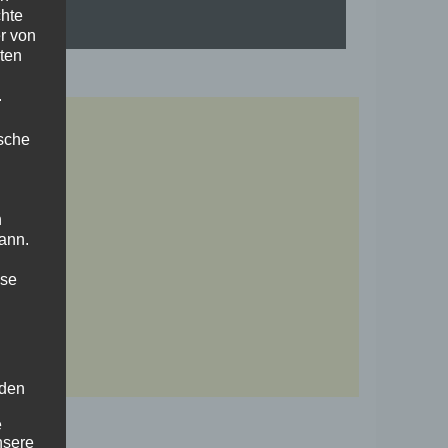
chte
r von
ten
.
ische
n
ann.
ise
 den
e
nsere