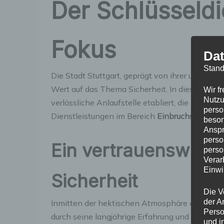
Der Schlüsseldi
Fokus
Dat
Stand
Die Stadt Stuttgart, geprägt von ihrer urbane
Wert auf das Thema Sicherheit. In diesem Konte
Wir f
Nutzu
verlässliche Anlaufstelle etabliert, die nicht n
perso
Dienstleistungen im Bereich
Einbruchschutz
an
beson
Anspr
perso
Ein vertrauenswürdi
perso
Verar
Einwi
Sicherheit
Die V
der A
Inmitten der hektischen Atmosphäre einer Groß
Perso
durch seine langjährige Erfahrung und ausgeprä
und i