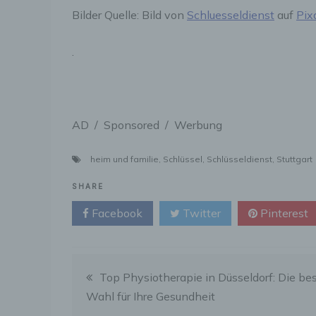
E
Bilder Quelle: Bild von
Schluesseldienst
auf
Pix
p
e
.
e
P
p
AD / Sponsored / Werbung
p
p
b
heim und familie
,
Schlüssel
,
Schlüsseldienst
,
Stuttgart
w
Z
SHARE
n
Facebook
Twitter
Pinterest
f
Beitragsnavigation
P
Top Physiotherapie in Düsseldorf: Die be
e
Wahl für Ihre Gesundheit
H
b