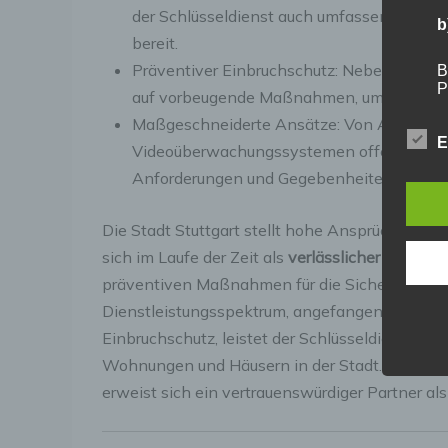
der Schlüsseldienst auch umfassende Lösu
b
bereit.
Präventiver Einbruchschutz: Neben akuten
B
P
auf vorbeugende Maßnahmen, um durch mod
V
Maßgeschneiderte Ansätze: Von Alarmanl
E
Videoüberwachungssystemen offeriert der S
c
Anforderungen und Gegebenheiten gerech
V
Die Stadt Stuttgart stellt hohe Ansprüche an S
a
Z
sich im Laufe der Zeit als
verlässlicher Partner
b
E
präventiven Maßnahmen für die Sicherheit sein
A
V
Dienstleistungsspektrum, angefangen von klas
e
Einbruchschutz, leistet der Schlüsseldienst ein
V
Wohnungen und Häusern in der Stadt. Denn in e
erweist sich ein vertrauenswürdiger Partner als 
d