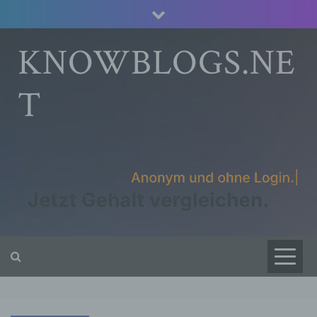
Skip
to
content
KNOWBLOGS.NE
T