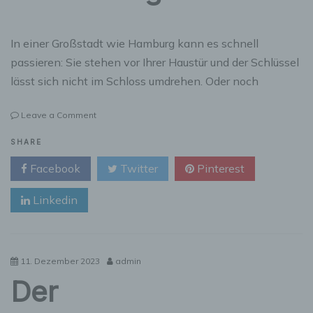
In einer Großstadt wie Hamburg kann es schnell
passieren: Sie stehen vor Ihrer Haustür und der Schlüssel
lässt sich nicht im Schloss umdrehen. Oder noch
on
Leave a Comment
Die
Wichtigkeit
SHARE
eines
Facebook
Twitter
Pinterest
vertrauenswürdigen
Schlüsselnotdienstes
Linkedin
in
Ihrer
Region
11. Dezember 2023
admin
Der