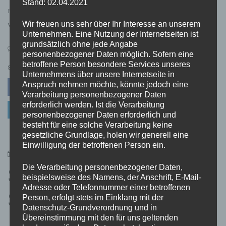
Stand: 02.04.2021
nach Hause und bemerken, dass Ihr Schlüssel
verschwunden ist. Ob verloren oder gestohlen,
Wir freuen uns sehr über Ihr Interesse an unserem
Unternehmen. Eine Nutzung der Internetseiten ist
grundsätzlich ohne jede Angabe
on
Leave a Comment
personenbezogener Daten möglich. Sofern eine
Der
betroffene Person besondere Services unseres
Schlüsselnotdienst:
SHARE
Unternehmens über unsere Internetseite in
Ihr
Anspruch nehmen möchte, könnte jedoch eine
Facebook
Twitter
Pinterest
Retter
Verarbeitung personenbezogener Daten
in
erforderlich werden. Ist die Verarbeitung
Linkedin
der
personenbezogener Daten erforderlich und
Not
besteht für eine solche Verarbeitung keine
gesetzliche Grundlage, holen wir generell eine
Einwilligung der betroffenen Person ein.
12. September 2023
admin
Die Verarbeitung personenbezogener Daten,
Schlüsseldienst
beispielsweise des Namens, der Anschrift, E-Mail-
Adresse oder Telefonnummer einer betroffenen
Stuttgart ✓
Person, erfolgt stets im Einklang mit der
Datenschutz-Grundverordnung und in
Professioneller
Übereinstimmung mit den für uns geltenden