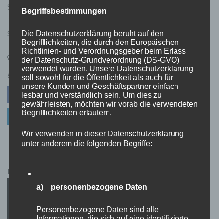
Stuttgart – Spezialist für Einbruchschutz und
Begriffsbestimmungen
Türöffnungen – Ihre Sicherheit steht an erster Stelle!
Sicherheit und Einbruchschutz – Der Schlüsseldienst
Die Datenschutzerklärung beruht auf den
Begrifflichkeiten, die durch den Europäischen
Richtlinien- und Verordnungsgeber beim Erlass
on
Leave a Comment
der Datenschutz-Grundverordnung (DS-GVO)
Schlüsseldienst
verwendet wurden. Unsere Datenschutzerklärung
Stuttgart
SHARE
soll sowohl für die Öffentlichkeit als auch für
✓
unsere Kunden und Geschäftspartner einfach
Facebook
Twitter
Pinterest
lesbar und verständlich sein. Um dies zu
Professioneller
gewährleisten, möchten wir vorab die verwendeten
Einbruchschutz
Begrifflichkeiten erläutern.
Linkedin
✓
Wir verwenden in dieser Datenschutzerklärung
unter anderem die folgenden Begriffe:
Netflix Guthabenkarten Kauflink.>LINK<
a) personenbezogene Daten
Personenbezogene Daten sind alle
Informationen, die sich auf eine identifizierte