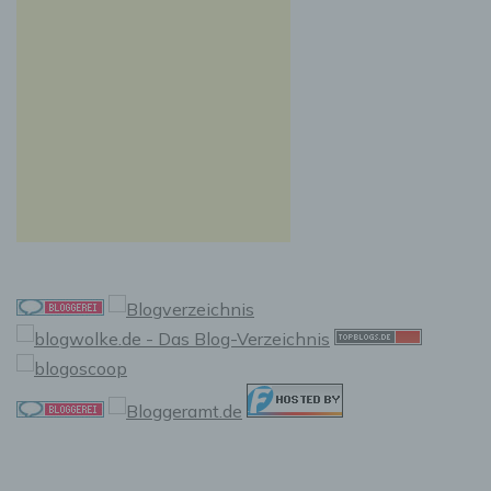
Einwilligung ist jede von der betroffenen
Person freiwillig für den bestimmten Fall in
informierter Weise und unmissverständlich
abgegebene Willensbekundung in Form einer
Erklärung oder einer sonstigen eindeutigen
bestätigenden Handlung, mit der die
betroffene Person zu verstehen gibt, dass sie
mit der Verarbeitung der sie betreffenden
personenbezogenen Daten einverstanden ist.
Name und Anschrift des für die Verarbeitung
Verantwortlichen
Verantwortlicher im Sinne der Datenschutz-
Grundverordnung, sonstiger in den Mitgliedstaaten
der Europäischen Union geltenden
Datenschutzgesetze und anderer Bestimmungen
mit datenschutzrechtlichem Charakter ist die:
Cookies / SessionStorage / LocalStorage
Die Internetseiten verwenden teilweise so