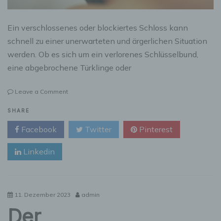
Ein verschlossenes oder blockiertes Schloss kann
schnell zu einer unerwarteten und ärgerlichen Situation
werden. Ob es sich um ein verlorenes Schlüsselbund,
eine abgebrochene Türklinge oder
on
Leave a Comment
Der
Schlüsselnotdienst
SHARE
als
Facebook
Twitter
Pinterest
der
Retter
Linkedin
in
der
Not
11. Dezember 2023
admin
Der