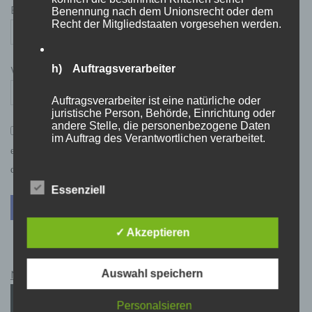
E-Mail-Adresse
*
Benennung nach dem Unionsrecht oder dem
Recht der Mitgliedstaaten vorgesehen werden.
h) Auftragsverarbeiter
Website
Auftragsverarbeiter ist eine natürliche oder
juristische Person, Behörde, Einrichtung oder
andere Stelle, die personenbezogene Daten
*
Mit der Nutzung dieses Formulars bzw. der Kommentarfunktion
im Auftrag des Verantwortlichen verarbeitet.
erklärst du dich mit der Speicherung und Verarbeitung deiner Daten
durch diese Website einverstanden.
i) Empfänger
Essenziell
Empfänger ist eine natürliche oder juristische
Person, Behörde, Einrichtung oder andere
✓ Akzeptieren
Stelle, der personenbezogene Daten
offengelegt werden, unabhängig davon, ob es
sich bei ihr um einen Dritten handelt oder
Auswahl speichern
Netflix Guthabenkarten Kauflink.>LINK<
nicht. Behörden, die im Rahmen eines
bestimmten Untersuchungsauftrags nach dem
Unionsrecht oder dem Recht der
Personalsieren