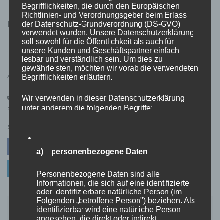
Begrifflichkeiten, die durch den Europäischen
Richtlinien- und Verordnungsgeber beim Erlass
Bilder Quelle: Bild von
congerdesign
auf
Pixabay
der Datenschutz-Grundverordnung (DS-GVO)
verwendet wurden. Unsere Datenschutzerklärung
soll sowohl für die Öffentlichkeit als auch für
.
unsere Kunden und Geschäftspartner einfach
lesbar und verständlich sein. Um dies zu
gewährleisten, möchten wir vorab die verwendeten
AD / Sponsored / Werbung
Begrifflichkeiten erläutern.
Wir verwenden in dieser Datenschutzerklärung
Förderung
,
Gesundheit
,
Gesundheitsförderung
,
unter anderem die folgenden Begriffe:
Gesundheitsmanagement
,
Management
,
wissenswertes
SHARE
Facebook
Twitter
Pinterest
a) personenbezogene Daten
Linkedin
Personenbezogene Daten sind alle
Informationen, die sich auf eine identifizierte
oder identifizierbare natürliche Person (im
Folgenden „betroffene Person") beziehen. Als
Beitragsnavigation
identifizierbar wird eine natürliche Person
So profitieren Sie langfristig vom Kauf einer
angesehen, die direkt oder indirekt,