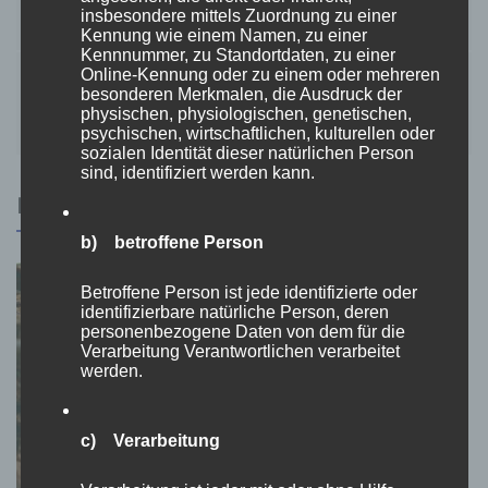
Pflegeimmobilie
insbesondere mittels Zuordnung zu einer
Kennung wie einem Namen, zu einer
Kennnummer, zu Standortdaten, zu einer
Online-Kennung oder zu einem oder mehreren
Top Dacharbeiten aller Art bei Ihrem Dachdecker
besonderen Merkmalen, die Ausdruck der
physischen, physiologischen, genetischen,
in der Nähe
psychischen, wirtschaftlichen, kulturellen oder
sozialen Identität dieser natürlichen Person
sind, identifiziert werden kann.
RELATED POSTS
b) betroffene Person
Betroffene Person ist jede identifizierte oder
identifizierbare natürliche Person, deren
personenbezogene Daten von dem für die
Verarbeitung Verantwortlichen verarbeitet
werden.
c) Verarbeitung