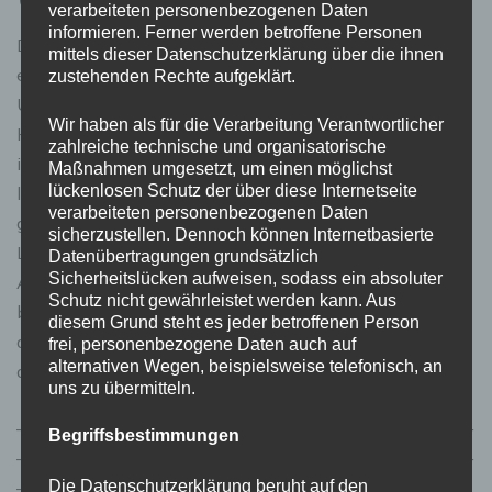
verarbeiteten personenbezogenen Daten
informieren. Ferner werden betroffene Personen
Das betriebliche Gesundheitsmanagement hat sich als
mittels dieser Datenschutzerklärung über die ihnen
entscheidender Faktor für den langfristigen Erfolg von
zustehenden Rechte aufgeklärt.
Unternehmen erwiesen. Durch die ganzheitliche
Wir haben als für die Verarbeitung Verantwortlicher
Herangehensweise an die Mitarbeitergesundheit, die
zahlreiche technische und organisatorische
individuellen Ansätze und die Fokussierung auf
Maßnahmen umgesetzt, um einen möglichst
lückenlosen Schutz der über diese Internetseite
langfristige Nachhaltigkeit können Unternehmen eine
verarbeiteten personenbezogenen Daten
gesunde und produktive Belegschaft aufbauen.
sicherzustellen. Dennoch können Internetbasierte
Letztendlich profitieren sowohl Arbeitgeber als auch
Datenübertragungen grundsätzlich
Sicherheitslücken aufweisen, sodass ein absoluter
Arbeitnehmer von den positiven Auswirkungen des
Schutz nicht gewährleistet werden kann. Aus
betrieblichen Gesundheitsmanagements, das nicht nur
diesem Grund steht es jeder betroffenen Person
die Gesundheit, sondern auch die Leistungsfähigkeit und
frei, personenbezogene Daten auch auf
alternativen Wegen, beispielsweise telefonisch, an
den Unternehmenserfolg steigert.
uns zu übermitteln.
——————————————————————————
Begriffsbestimmungen
——————————————————————————
———
Die Datenschutzerklärung beruht auf den