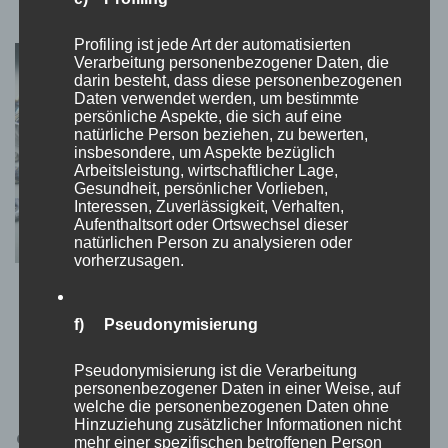
Profiling ist jede Art der automatisierten
Verarbeitung personenbezogener Daten, die
darin besteht, dass diese personenbezogenen
Daten verwendet werden, um bestimmte
persönliche Aspekte, die sich auf eine
natürliche Person beziehen, zu bewerten,
insbesondere, um Aspekte bezüglich
Arbeitsleistung, wirtschaftlicher Lage,
Gesundheit, persönlicher Vorlieben,
Interessen, Zuverlässigkeit, Verhalten,
Aufenthaltsort oder Ortswechsel dieser
natürlichen Person zu analysieren oder
vorherzusagen.
Buttonrohlinge für Buttonmaschinen: Alles,
was du wissen musst
f) Pseudonymisierung
16. Oktober 2024
Pseudonymisierung ist die Verarbeitung
personenbezogener Daten in einer Weise, auf
welche die personenbezogenen Daten ohne
Hinzuziehung zusätzlicher Informationen nicht
Schreibe einen Kommentar
mehr einer spezifischen betroffenen Person