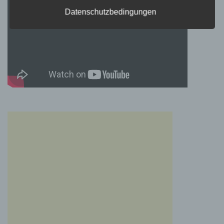
Mitgliedstaaten möglicherweise
personenbezogene Daten erhalten, gelten
Datenschutzbedingungen
jedoch nicht als Empfänger.
j) Dritter
Dritter ist eine natürliche oder juristische
Person, Behörde, Einrichtung oder andere
Stelle außer der betroffenen Person, dem
Verantwortlichen, dem Auftragsverarbeiter und
den Personen, die unter der unmittelbaren
Verantwortung des Verantwortlichen oder des
Auftragsverarbeiters befugt sind, die
personenbezogenen Daten zu verarbeiten.
k) Einwilligung
Einwilligung ist jede von der betroffenen
Person freiwillig für den bestimmten Fall in
informierter Weise und unmissverständlich
abgegebene Willensbekundung in Form einer