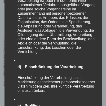
Verarbeitung ist jeder mit oder ohne Hilfe
automatisierter Verfahren ausgeführte Vorgang
oder jede solche Vorgangsreihe im
Schokolade: Eine Reise durch Geschichte,
Zusammenhang mit personenbezogenen
Genuss und Verantwortung
Daten wie das Erheben, das Erfassen, die
Organisation, das Ordnen, die Speicherung,
30. Juli 2026
die Anpassung oder Veränderung, das
Auslesen, das Abfragen, die Verwendung, die
Offenlegung durch Übermittlung, Verbreitung
oder eine andere Form der Bereitstellung, den
Abgleich oder die Verknüpfung, die
Einschränkung, das Löschen oder die
Vernichtung.
d) Einschränkung der Verarbeitung
Einschränkung der Verarbeitung ist die
Markierung gespeicherter personenbezogener
Daten mit dem Ziel, ihre künftige Verarbeitung
einzuschränken.
Die beruhigende Wirkung von Malbüchern:
Kreativität als Stressabbau
16. Oktober 2024
e) Profiling