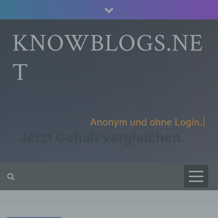
Skip
to
content
KNOWBLOGS.NE
T