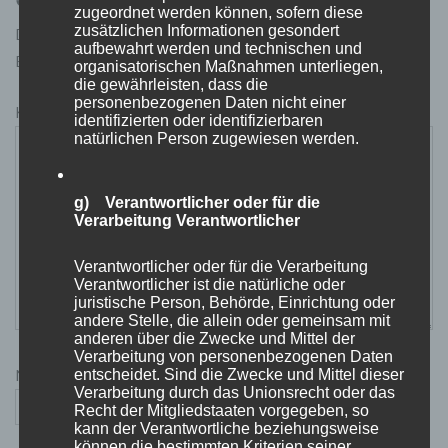
zugeordnet werden können, sofern diese
zusätzlichen Informationen gesondert
Deine E-Mail-Adresse wird nicht veröffentlicht.
aufbewahrt werden und technischen und
Erforderliche Felder sind mit
*
markiert
organisatorischen Maßnahmen unterliegen,
die gewährleisten, dass die
personenbezogenen Daten nicht einer
Kommentar
*
identifizierten oder identifizierbaren
natürlichen Person zugewiesen werden.
g) Verantwortlicher oder für die
Verarbeitung Verantwortlicher
Verantwortlicher oder für die Verarbeitung
Verantwortlicher ist die natürliche oder
juristische Person, Behörde, Einrichtung oder
andere Stelle, die allein oder gemeinsam mit
anderen über die Zwecke und Mittel der
Verarbeitung von personenbezogenen Daten
Name
*
entscheidet. Sind die Zwecke und Mittel dieser
Verarbeitung durch das Unionsrecht oder das
Recht der Mitgliedstaaten vorgegeben, so
kann der Verantwortliche beziehungsweise
können die bestimmten Kriterien seiner