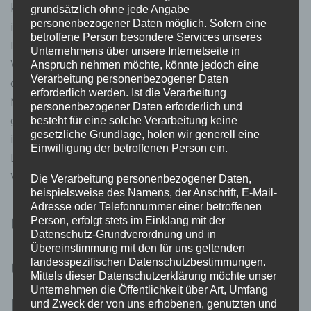
kurzfristige Lösung, sondern eine langfristige Investition
grundsätzlich ohne jede Angabe
personenbezogener Daten möglich. Sofern eine
in die Zukunft des Unternehmens und seiner Mitarbeiter.
betroffene Person besondere Services unseres
Durch kontinuierliche Evaluation, Anpassung und
Unternehmens über unsere Internetseite in
Weiterentwicklung der Gesundheitsprogramme kann
Anspruch nehmen möchte, könnte jedoch eine
Verarbeitung personenbezogener Daten
das Unternehmen sicherstellen, dass die
erforderlich werden. Ist die Verarbeitung
Mitarbeitergesundheit und -zufriedenheit langfristig
personenbezogener Daten erforderlich und
gefördert werden. Die positiven Auswirkungen werden
besteht für eine solche Verarbeitung keine
gesetzliche Grundlage, holen wir generell eine
im Laufe der Zeit spürbar, sowohl in Bezug auf die
Einwilligung der betroffenen Person ein.
Leistungsfähigkeit des Unternehmens als auch auf das
Wohlbefinden der Mitarbeiter.
Die Verarbeitung personenbezogener Daten,
beispielsweise des Namens, der Anschrift, E-Mail-
Adresse oder Telefonnummer einer betroffenen
Gesunde Mitarbeiter,
Person, erfolgt stets im Einklang mit der
Datenschutz-Grundverordnung und in
Übereinstimmung mit den für uns geltenden
erfolgreiche
landesspezifischen Datenschutzbestimmungen.
Mittels dieser Datenschutzerklärung möchte unser
Unternehmen die Öffentlichkeit über Art, Umfang
Unternehmen
und Zweck der von uns erhobenen, genutzten und