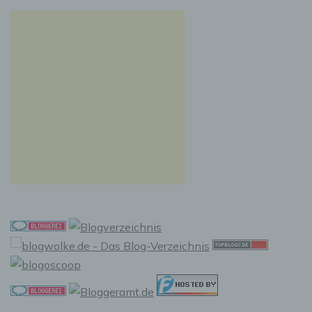
Internetseite korrekt auszuliefern, (2) die Inhalte
unserer Internetseite sowie die Werbung für diese
zu optimieren, (3) die dauerhafte
Funktionsfähigkeit unserer
informationstechnologischen Systeme und der
Technik unserer Internetseite zu gewährleisten
sowie (4) um Strafverfolgungsbehörden im Falle
eines Cyberangriffes die zur Strafverfolgung
notwendigen Informationen bereitzustellen. Diese
anonym erhobenen Daten und Informationen
werden durch uns daher einerseits statistisch und
ferner mit dem Ziel ausgewertet, den Datenschutz
und die Datensicherheit in unserem Unternehmen
zu erhöhen, um letztlich ein optimales
Schutzniveau für die von uns verarbeiteten
personenbezogenen Daten sicherzustellen. Die
anonymen Daten der Server-Logfiles werden
getrennt von allen durch eine betroffene Person
angegebenen personenbezogenen Daten
gespeichert.
Registrierung auf unserer Internetseite