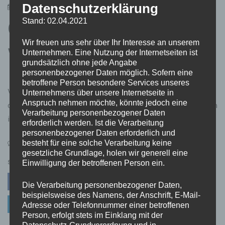
Datenschutzerklärung
6. Januar 2023
admin
Stand: 02.04.2021
Gesunde Zähne sind
Wir freuen uns sehr über Ihr Interesse an unserem
wichtig…
Unternehmen. Eine Nutzung der Internetseiten ist
grundsätzlich ohne jede Angabe
personenbezogener Daten möglich. Sofern eine
betroffene Person besondere Services unseres
Wer kennt es nicht? Man wacht morgens auf oder Beißt
Unternehmens über unsere Internetseite in
Anspruch nehmen möchte, könnte jedoch eine
auf etwas drauf beim Essen und hat plötzlich Schmerzen
Verarbeitung personenbezogener Daten
in den Zähnen oder eher gesagt
erforderlich werden. Ist die Verarbeitung
personenbezogener Daten erforderlich und
besteht für eine solche Verarbeitung keine
on
Leave a Comment
gesetzliche Grundlage, holen wir generell eine
Gesunde
Einwilligung der betroffenen Person ein.
Zähne
SHARE
sind
Facebook
Twitter
Pinterest
wichtig…
Die Verarbeitung personenbezogener Daten,
beispielsweise des Namens, der Anschrift, E-Mail-
Linkedin
Adresse oder Telefonnummer einer betroffenen
Person, erfolgt stets im Einklang mit der