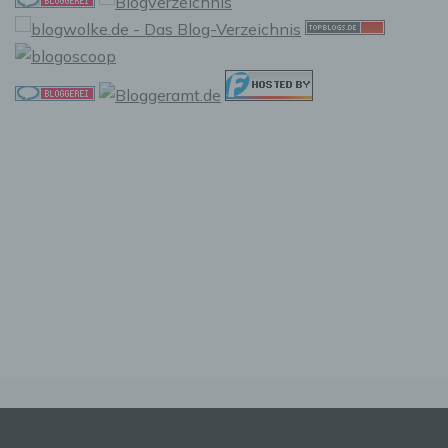
Stelle, der personenbezogene Daten
offengelegt werden, unabhängig davon, ob es
sich bei ihr um einen Dritten handelt oder
nicht. Behörden, die im Rahmen eines
bestimmten Untersuchungsauftrags nach dem
Unionsrecht oder dem Recht der
Mitgliedstaaten möglicherweise
personenbezogene Daten erhalten, gelten
jedoch nicht als Empfänger.
j) Dritter
Dritter ist eine natürliche oder juristische
Person, Behörde, Einrichtung oder andere
Stelle außer der betroffenen Person, dem
Verantwortlichen, dem Auftragsverarbeiter und
den Personen, die unter der unmittelbaren
Verantwortung des Verantwortlichen oder des
Auftragsverarbeiters befugt sind, die
personenbezogenen Daten zu verarbeiten.