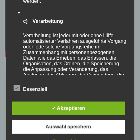
werden.
c) Verarbeitung
Verarbeitung ist jeder mit oder ohne Hilfe
automatisierter Verfahren ausgeführte Vorgang
oder jede solche Vorgangsreihe im
Zusammenhang mit personenbezogenen
Daten wie das Erheben, das Erfassen, die
Organisation, das Ordnen, die Speicherung,
die Anpassung oder Veränderung, das
Auslesen, das Abfragen, die Verwendung, die
Offenlegung durch Übermittlung, Verbreitung
oder eine andere Form der Bereitstellung, den
Essenziell
Abgleich oder die Verknüpfung, die
Einschränkung, das Löschen oder die
Vernichtung.
✓ Akzeptieren
d) Einschränkung der Verarbeitung
Auswahl speichern
Einschränkung der Verarbeitung ist die