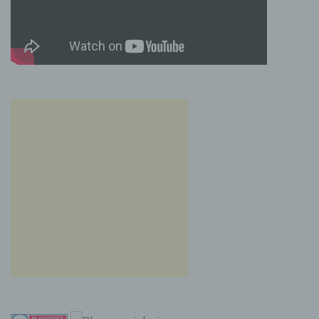
anderen über die Zwecke und Mittel der
Verarbeitung von personenbezogenen Daten
entscheidet. Sind die Zwecke und Mittel dieser
Verarbeitung durch das Unionsrecht oder das
Recht der Mitgliedstaaten vorgegeben, so
kann der Verantwortliche beziehungsweise
können die bestimmten Kriterien seiner
Benennung nach dem Unionsrecht oder dem
Recht der Mitgliedstaaten vorgesehen werden.
h) Auftragsverarbeiter
Auftragsverarbeiter ist eine natürliche oder
juristische Person, Behörde, Einrichtung oder
andere Stelle, die personenbezogene Daten
im Auftrag des Verantwortlichen verarbeitet.
i) Empfänger
Empfänger ist eine natürliche oder juristische
Person, Behörde, Einrichtung oder andere