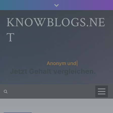
Skip
to
content
KNOWBLOGS.NE
T