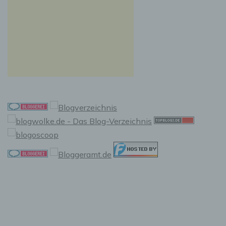
e) Profiling
Profiling ist jede Art der automatisierten
Verarbeitung personenbezogener Daten, die
darin besteht, dass diese personenbezogenen
Daten verwendet werden, um bestimmte
persönliche Aspekte, die sich auf eine
natürliche Person beziehen, zu bewerten,
insbesondere, um Aspekte bezüglich
Arbeitsleistung, wirtschaftlicher Lage,
Gesundheit, persönlicher Vorlieben,
Interessen, Zuverlässigkeit, Verhalten,
Aufenthaltsort oder Ortswechsel dieser
natürlichen Person zu analysieren oder
vorherzusagen.
f) Pseudonymisierung
Pseudonymisierung ist die Verarbeitung
personenbezogener Daten in einer Weise, auf
welche die personenbezogenen Daten ohne
Hinzuziehung zusätzlicher Informationen nicht
mehr einer spezifischen betroffenen Person