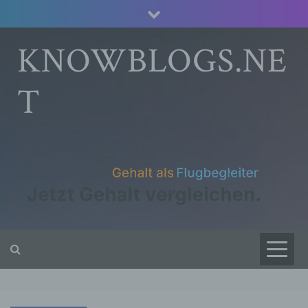
Skip
to
content
KNOWBLOGS.NE
T