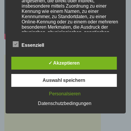
angesehen, die direkt oder indirekt,
insbesondere mittels Zuordnung zu einer
Kennung wie einem Namen, zu einer
Kennnummer, zu Standortdaten, zu einer
Online-Kennung oder zu einem oder mehreren
besonderen Merkmalen, die Ausdruck der
physischen, physiologischen, genetischen,
psychischen, wirtschaftlichen, kulturellen oder
sozialen Identität dieser natürlichen Person
Essenziell
sind, identifiziert werden kann.
✓ Akzeptieren
b) betroffene Person
Betroffene Person ist jede identifizierte oder
Auswahl speichern
identifizierbare natürliche Person, deren
personenbezogene Daten von dem für die
Personalsieren
Verarbeitung Verantwortlichen verarbeitet
werden.
Datenschutzbedingungen
c) Verarbeitung