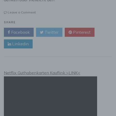
on
Leave a Comment
Trends
im
SHARE
Tourismus
Facebook
Twitter
Pinterest
Linkedin
Netflix Guthabenkarten Kauflink.>LINK<