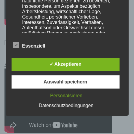
natürliche Person beziehen, zu bewerten,
insbesondere, um Aspekte bezüglich
Arbeitsleistung, wirtschaftlicher Lage,
Gesundheit, persönlicher Vorlieben,
Interessen, Zuverlässigkeit, Verhalten,
Aufenthaltsort oder Ortswechsel dieser
natürlichen Person zu analysieren oder
vorherzusagen.
Essenziell
f) Pseudonymisierung
Pokémon Schwert und Schild Kauflink.>LINK<
✓ Akzeptieren
Pseudonymisierung ist die Verarbeitung
personenbezogener Daten in einer Weise, auf
Auswahl speichern
welche die personenbezogenen Daten ohne
Hinzuziehung zusätzlicher Informationen nicht
mehr einer spezifischen betroffenen Person
Personalsieren
zugeordnet werden können, sofern diese
zusätzlichen Informationen gesondert
Datenschutzbedingungen
aufbewahrt werden und technischen und
organisatorischen Maßnahmen unterliegen,
die gewährleisten, dass die
personenbezogenen Daten nicht einer
identifizierten oder identifizierbaren