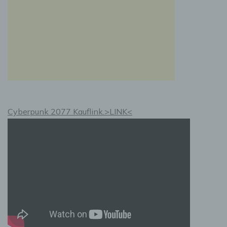
Auftragsverarbeiter ist eine natürliche oder
juristische Person, Behörde, Einrichtung oder
andere Stelle, die personenbezogene Daten
im Auftrag des Verantwortlichen verarbeitet.
i) Empfänger
Empfänger ist eine natürliche oder juristische
Person, Behörde, Einrichtung oder andere
Stelle, der personenbezogene Daten
Cyberpunk 2077 Kauflink.>LINK<
offengelegt werden, unabhängig davon, ob es
sich bei ihr um einen Dritten handelt oder
nicht. Behörden, die im Rahmen eines
bestimmten Untersuchungsauftrags nach dem
Unionsrecht oder dem Recht der
Mitgliedstaaten möglicherweise
personenbezogene Daten erhalten, gelten
jedoch nicht als Empfänger.
j) Dritter