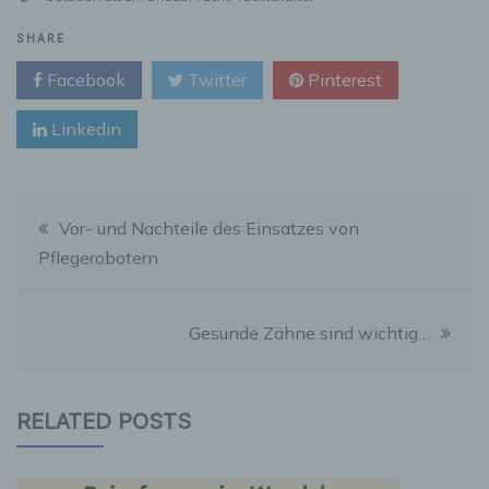
SHARE
Facebook
Twitter
Pinterest
Linkedin
Beitragsnavigation
Vor- und Nachteile des Einsatzes von
Pflegerobotern
Gesunde Zähne sind wichtig…
RELATED POSTS