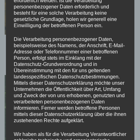
erforderlich werden. Ist die Verarbeitung
personenbezogener Daten erforderlich und
besteht für eine solche Verarbeitung keine
gesetzliche Grundlage, holen wir generell eine
Einwilligung der betroffenen Person ein.
Die Verarbeitung personenbezogener Daten,
Die Yellowstone Dutton Ranch – Herz und
beispielsweise des Namens, der Anschrift, E-Mail-
Adresse oder Telefonnummer einer betroffenen
Seele eines modernen Western-Epos
Person, erfolgt stets im Einklang mit der
4. Juli 2025
Datenschutz-Grundverordnung und in
Übereinstimmung mit den für uns geltenden
landesspezifischen Datenschutzbestimmungen.
Mittels dieser Datenschutzerklärung möchte unser
Unternehmen die Öffentlichkeit über Art, Umfang
und Zweck der von uns erhobenen, genutzten und
verarbeiteten personenbezogenen Daten
informieren. Ferner werden betroffene Personen
mittels dieser Datenschutzerklärung über die ihnen
zustehenden Rechte aufgeklärt.
Wir haben als für die Verarbeitung Verantwortlicher