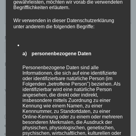
gewährleisten, möchten wir vorab die verwendeten
Begrifflichkeiten erläutern.
Wir verwenden in dieser Datenschutzerklärung
unter anderem die folgenden Begriffe:
Name
*
a) personenbezogene Daten
E-Mail-Adresse
*
Personenbezogene Daten sind alle
Informationen, die sich auf eine identifizierte
oder identifizierbare natürliche Person (im
Folgenden „betroffene Person") beziehen. Als
identifizierbar wird eine natürliche Person
Website
angesehen, die direkt oder indirekt,
insbesondere mittels Zuordnung zu einer
Kennung wie einem Namen, zu einer
Kennnummer, zu Standortdaten, zu einer
*
Online-Kennung oder zu einem oder mehreren
Mit der Nutzung dieses Formulars bzw. der Kommentarfunktion
besonderen Merkmalen, die Ausdruck der
erklärst du dich mit der Speicherung und Verarbeitung deiner Daten
physischen, physiologischen, genetischen,
psychischen, wirtschaftlichen, kulturellen oder
durch diese Website einverstanden.