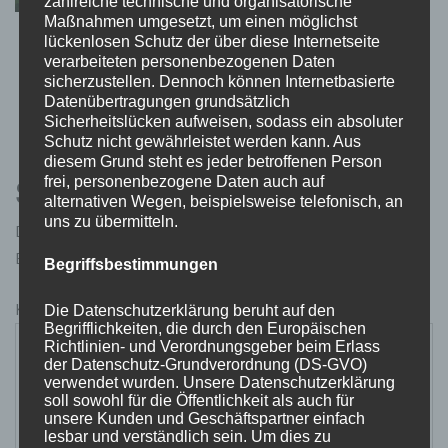
zahlreiche technische und organisatorische
Maßnahmen umgesetzt, um einen möglichst
lückenlosen Schutz der über diese Internetseite
Uganda Erlebnis-Rundreisen – Das grüne
verarbeiteten personenbezogenen Daten
Juwel Afrikas entdecken
sicherzustellen. Dennoch können Internetbasierte
9. Juni 2025
Datenübertragungen grundsätzlich
Sicherheitslücken aufweisen, sodass ein absoluter
Schutz nicht gewährleistet werden kann. Aus
diesem Grund steht es jeder betroffenen Person
frei, personenbezogene Daten auch auf
Schreibe einen Kommentar
alternativen Wegen, beispielsweise telefonisch, an
uns zu übermitteln.
Deine E-Mail-Adresse wird nicht veröffentlicht.
Erforderliche Felder sind mit
*
markiert
Begriffsbestimmungen
Kommentar
*
Die Datenschutzerklärung beruht auf den
Begrifflichkeiten, die durch den Europäischen
Richtlinien- und Verordnungsgeber beim Erlass
der Datenschutz-Grundverordnung (DS-GVO)
verwendet wurden. Unsere Datenschutzerklärung
soll sowohl für die Öffentlichkeit als auch für
unsere Kunden und Geschäftspartner einfach
lesbar und verständlich sein. Um dies zu