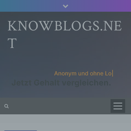
Skip
to
content
KNOWBLOGS.NE
T