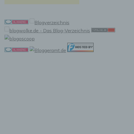
entsprechende Einstellung in Ihrem Browser
verhindern.
Zahlreiche Internetseiten und Server verwenden
Cookies. Viele Cookies enthalten eine sogenannte
Cookie-ID. Eine Cookie-ID ist eine eindeutige
Kennung des Cookies. Sie besteht aus einer
Zeichenfolge, durch welche Internetseiten und
Server dem konkreten Internetbrowser zugeordnet
werden können, in dem das Cookie gespeichert
wurde. Dies ermöglicht es den besuchten
Internetseiten und Servern, den individuellen
Browser der betroffenen Person von anderen
Internetbrowsern, die andere Cookies enthalten,
zu unterscheiden. Ein bestimmter Internetbrowser
kann über die eindeutige Cookie-ID wiedererkannt
und identifiziert werden.
Durch den Einsatz von Cookies kann den Nutzern
dieser Internetseite nutzerfreundlichere Services
bereitstellen, die ohne die Cookie-Setzung nicht
möglich wären.