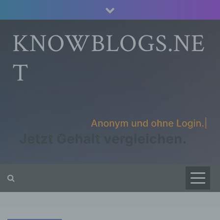
Skip
to
content
KNOWBLOGS.NE
T