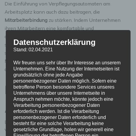
Die Einführung von Verpflegungsautomaten am
Arbeitsplatz kann auch dazu beitragen, die
Mitarbeiterbindung
zu stärken. Indem Unternehmen
ihren Mitarbeitern eine komfortable und
abwechslungsreiche Verpflegungsoption bieten,
Datenschutzerklärung
signalisieren sie Wertschätzung und Fürsorge. Dies kann
Stand: 02.04.2021
sich positiv auf das Arbeitsklima, das Engagement der
Mitarbeiter und letztendlich auf die langfristige Bindung
Wir freuen uns sehr über Ihr Interesse an unserem
der Belegschaft auswirken.
Unternehmen. Eine Nutzung der Internetseiten ist
grundsätzlich ohne jede Angabe
personenbezogener Daten möglich. Sofern eine
Die Zukunft der
betroffene Person besondere Services unseres
Unternehmens über unsere Internetseite in
Anspruch nehmen möchte, könnte jedoch eine
Arbeitsverpflegung
Verarbeitung personenbezogener Daten
erforderlich werden. Ist die Verarbeitung
personenbezogener Daten erforderlich und
Die Einführung von
Snackautomaten
und
besteht für eine solche Verarbeitung keine
gesetzliche Grundlage, holen wir generell eine
Verpflegungsautomaten hat zweifellos die Art und
Einwilligung der betroffenen Person ein.