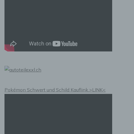
den Personen, die unter der unmittelbaren
Verantwortung des Verantwortlichen oder des
Auftragsverarbeiters befugt sind, die
personenbezogenen Daten zu verarbeiten.
k) Einwilligung
Einwilligung ist jede von der betroffenen
Person freiwillig für den bestimmten Fall in
informierter Weise und unmissverständlich
abgegebene Willensbekundung in Form einer
Erklärung oder einer sonstigen eindeutigen
bestätigenden Handlung, mit der die
betroffene Person zu verstehen gibt, dass sie
mit der Verarbeitung der sie betreffenden
Pokémon Schwert und Schild Kauflink.>LINK<
personenbezogenen Daten einverstanden ist.
Name und Anschrift des für die Verarbeitung
Verantwortlichen
Verantwortlicher im Sinne der Datenschutz-