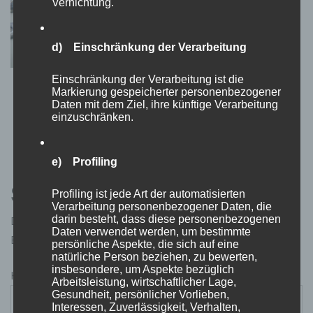
Vernichtung.
d) Einschränkung der Verarbeitung
Einschränkung der Verarbeitung ist die
Buttonrohlinge für Buttonmaschinen: Alles,
Markierung gespeicherter personenbezogener
Daten mit dem Ziel, ihre künftige Verarbeitung
was du wissen musst
einzuschränken.
16. Oktober 2024
e) Profiling
Schreibe einen Kommentar
Profiling ist jede Art der automatisierten
Verarbeitung personenbezogener Daten, die
darin besteht, dass diese personenbezogenen
Deine E-Mail-Adresse wird nicht veröffentlicht.
Daten verwendet werden, um bestimmte
Erforderliche Felder sind mit
*
markiert
persönliche Aspekte, die sich auf eine
natürliche Person beziehen, zu bewerten,
insbesondere, um Aspekte bezüglich
Kommentar
*
Arbeitsleistung, wirtschaftlicher Lage,
Gesundheit, persönlicher Vorlieben,
Interessen, Zuverlässigkeit, Verhalten,