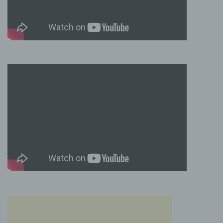
Grundverordnung, sonstiger in den Mitgliedstaaten
der Europäischen Union geltenden
Datenschutzgesetze und anderer Bestimmungen
mit datenschutzrechtlichem Charakter ist die:
Cookies / SessionStorage / LocalStorage
Die Internetseiten verwenden teilweise so
genannte Cookies, LocalStorage und
SessionStorage. Dies dient dazu, unser Angebot
nutzerfreundlicher, effektiver und sicherer zu
machen. Local Storage und SessionStorage ist
eine Technologie, mit welcher ihr Browser Daten
auf Ihrem Computer oder mobilen Gerät
abspeichert. Cookies sind Textdateien, welche
über einen Internetbrowser auf einem
Computersystem abgelegt und gespeichert
werden. Sie können die Verwendung von Cookies,
LocalStorage und SessionStorage durch
entsprechende Einstellung in Ihrem Browser
verhindern.
Zahlreiche Internetseiten und Server verwenden