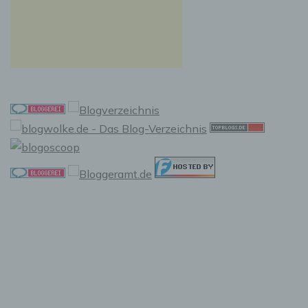
Zugriffs auf die Internetseite, (6) eine Internet-
Protokoll-Adresse (IP-Adresse), (7) der Internet-
Service-Provider des zugreifenden Systems und
(8) sonstige ähnliche Daten und Informationen, die
der Gefahrenabwehr im Falle von Angriffen auf
unsere informationstechnologischen Systeme
dienen.
Bei der Nutzung dieser allgemeinen Daten und
Informationen ziehen wird keine Rückschlüsse auf
die betroffene Person. Diese Informationen werden
vielmehr benötigt, um (1) die Inhalte unserer
Internetseite korrekt auszuliefern, (2) die Inhalte
unserer Internetseite sowie die Werbung für diese
zu optimieren, (3) die dauerhafte
Funktionsfähigkeit unserer
informationstechnologischen Systeme und der
Technik unserer Internetseite zu gewährleisten
sowie (4) um Strafverfolgungsbehörden im Falle
eines Cyberangriffes die zur Strafverfolgung
notwendigen Informationen bereitzustellen. Diese
anonym erhobenen Daten und Informationen
werden durch uns daher einerseits statistisch und