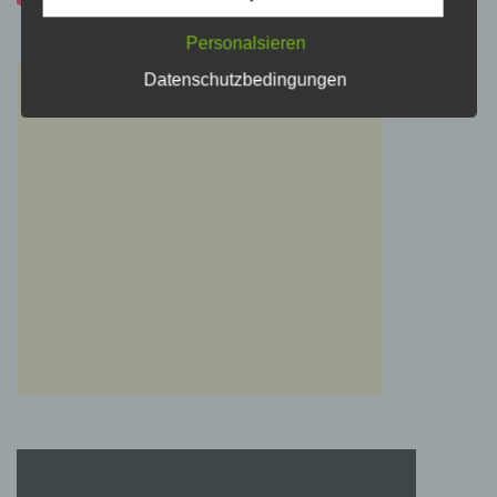
Personalsieren
i) Empfänger
Datenschutzbedingungen
Empfänger ist eine natürliche oder juristische
Person, Behörde, Einrichtung oder andere
Stelle, der personenbezogene Daten
offengelegt werden, unabhängig davon, ob es
sich bei ihr um einen Dritten handelt oder
nicht. Behörden, die im Rahmen eines
bestimmten Untersuchungsauftrags nach dem
Unionsrecht oder dem Recht der
Mitgliedstaaten möglicherweise
personenbezogene Daten erhalten, gelten
jedoch nicht als Empfänger.
j) Dritter
Dritter ist eine natürliche oder juristische
Person, Behörde, Einrichtung oder andere
Stelle außer der betroffenen Person, dem
Verantwortlichen, dem Auftragsverarbeiter und