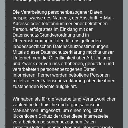
Weise, wie Mitarbeiter am Arbeitsplatz verpflegt
werden, revolutioniert. Durch die Kombination von
Die Verarbeitung personenbezogener Daten,
Bequemlichkeit, Vielfalt, Gesundheitsbewusstsein und
beispielsweise des Namens, der Anschrift, E-Mail-
Adresse oder Telefonnummer einer betroffenen
Zeitersparnis bieten diese Automaten eine moderne
Person, erfolgt stets im Einklang mit der
Lösung für die Ernährungsbedürfnisse der heutigen
Datenschutz-Grundverordnung und in
Arbeitswelt. Mit Blick auf die steigende Bedeutung der
Übereinstimmung mit den für uns geltenden
landesspezifischen Datenschutzbestimmungen.
Work-Life-Balance und des Wohlbefindens der
Mittels dieser Datenschutzerklärung möchte unser
Mitarbeiter wird die Rolle der Verpflegungsautomaten in
Unternehmen die Öffentlichkeit über Art, Umfang
der Arbeitskultur immer bedeutsamer.
und Zweck der von uns erhobenen, genutzten und
verarbeiteten personenbezogenen Daten
informieren. Ferner werden betroffene Personen
——————————————————————————
mittels dieser Datenschutzerklärung über die ihnen
——————————————————————————
zustehenden Rechte aufgeklärt.
——————-
Wir haben als für die Verarbeitung Verantwortlicher
zahlreiche technische und organisatorische
Bilder Quelle: Bild von
Werner Weisser
auf
Pixabay
Maßnahmen umgesetzt, um einen möglichst
lückenlosen Schutz der über diese Internetseite
verarbeiteten personenbezogenen Daten
AD / Sponsored / Werbung
sicherzustellen. Dennoch können Internetbasierte