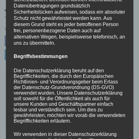
Datenübertragungen grundsätzlich
Arbeitsplatz
,
Automaten
,
Essen
,
Snack
,
Snackautomaten
,
Sicherheitslücken aufweisen, sodass ein absoluter
Verpflegung
,
wissenswertes
Schutz nicht gewährleistet werden kann. Aus
diesem Grund steht es jeder betroffenen Person
SHARE
frei, personenbezogene Daten auch auf
alternativen Wegen, beispielsweise telefonisch, an
Facebook
Twitter
Pinterest
uns zu übermitteln.
Linkedin
Begriffsbestimmungen
Die Datenschutzerklärung beruht auf den
Begrifflichkeiten, die durch den Europäischen
Beitragsnavigation
Richtlinien- und Verordnungsgeber beim Erlass
Golf Fitting: So findest du den perfekten
der Datenschutz-Grundverordnung (DS-GVO)
Golfschläger für dein Spiel
verwendet wurden. Unsere Datenschutzerklärung
soll sowohl für die Öffentlichkeit als auch für
unsere Kunden und Geschäftspartner einfach
lesbar und verständlich sein. Um dies zu
Verzaubere deine Sinne mit handgemachten
gewährleisten, möchten wir vorab die verwendeten
Seifen & luxuriöser Haarseife
Begrifflichkeiten erläutern.
Wir verwenden in dieser Datenschutzerklärung