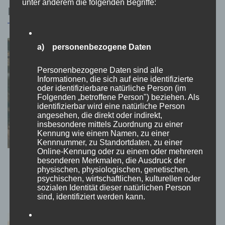
unter anderem die folgenden Begriffe:
RELATED POSTS
a) personenbezogene Daten
Personenbezogene Daten sind alle
Informationen, die sich auf eine identifizierte
oder identifizierbare natürliche Person (im
Folgenden „betroffene Person") beziehen. Als
identifizierbar wird eine natürliche Person
angesehen, die direkt oder indirekt,
insbesondere mittels Zuordnung zu einer
Kennung wie einem Namen, zu einer
Kennnummer, zu Standortdaten, zu einer
Online-Kennung oder zu einem oder mehreren
besonderen Merkmalen, die Ausdruck der
Schokolade: Eine Reise durch Geschichte,
physischen, physiologischen, genetischen,
Genuss und Verantwortung
psychischen, wirtschaftlichen, kulturellen oder
sozialen Identität dieser natürlichen Person
30. Juli 2026
sind, identifiziert werden kann.