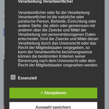
Verarbeitung Verantwortlicher
*
Mit der Nutzung dieses Formulars bzw. der Kommentarfunktion
erklärst du dich mit der Speicherung und Verarbeitung deiner Daten
Verantwortlicher oder für die Verarbeitung
Verantwortlicher ist die natürliche oder
durch diese Website einverstanden.
juristische Person, Behörde, Einrichtung oder
andere Stelle, die allein oder gemeinsam mit
anderen über die Zwecke und Mittel der
Verarbeitung von personenbezogenen Daten
entscheidet. Sind die Zwecke und Mittel dieser
Verarbeitung durch das Unionsrecht oder das
Recht der Mitgliedstaaten vorgegeben, so
kann der Verantwortliche beziehungsweise
Netflix Guthabenkarten Kauflink.>LINK<
können die bestimmten Kriterien seiner
Benennung nach dem Unionsrecht oder dem
Recht der Mitgliedstaaten vorgesehen werden.
Essenziell
h) Auftragsverarbeiter
Auftragsverarbeiter ist eine natürliche oder
✓ Akzeptieren
juristische Person, Behörde, Einrichtung oder
andere Stelle, die personenbezogene Daten
im Auftrag des Verantwortlichen verarbeitet.
Auswahl speichern