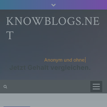
Skip
to
content
KNOWBLOGS.NE
T