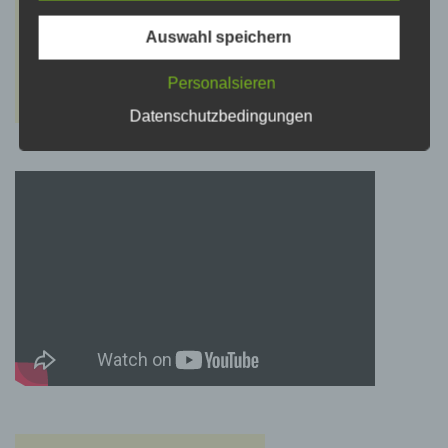
psychischen, wirtschaftlichen, kulturellen oder
sozialen Identität dieser natürlichen Person
sind, identifiziert werden kann.
Auswahl speichern
Personalsieren
b) betroffene Person
Datenschutzbedingungen
Betroffene Person ist jede identifizierte oder
identifizierbare natürliche Person, deren
personenbezogene Daten von dem für die
Verarbeitung Verantwortlichen verarbeitet
werden.
c) Verarbeitung
Verarbeitung ist jeder mit oder ohne Hilfe
automatisierter Verfahren ausgeführte Vorgang
oder jede solche Vorgangsreihe im
Zusammenhang mit personenbezogenen
Daten wie das Erheben, das Erfassen, die
Organisation, das Ordnen, die Speicherung,
die Anpassung oder Veränderung, das