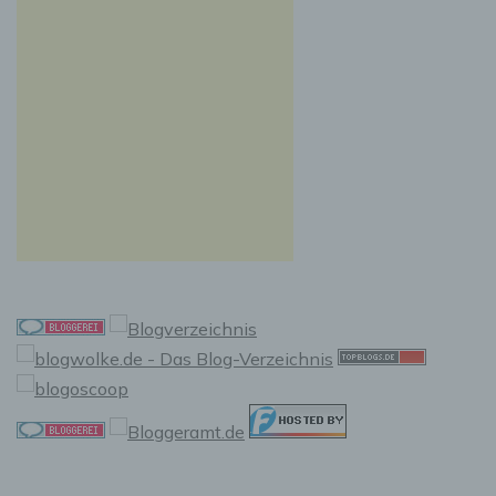
Auslesen, das Abfragen, die Verwendung, die
Offenlegung durch Übermittlung, Verbreitung
oder eine andere Form der Bereitstellung, den
Abgleich oder die Verknüpfung, die
Einschränkung, das Löschen oder die
Vernichtung.
d) Einschränkung der Verarbeitung
Einschränkung der Verarbeitung ist die
Markierung gespeicherter personenbezogener
Daten mit dem Ziel, ihre künftige Verarbeitung
einzuschränken.
e) Profiling
Profiling ist jede Art der automatisierten
Verarbeitung personenbezogener Daten, die
darin besteht, dass diese personenbezogenen
Daten verwendet werden, um bestimmte
persönliche Aspekte, die sich auf eine