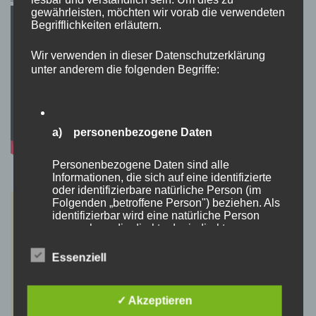
gewährleisten, möchten wir vorab die verwendeten
Begrifflichkeiten erläutern.
Wir verwenden in dieser Datenschutzerklärung
unter anderem die folgenden Begriffe:
a) personenbezogene Daten
Personenbezogene Daten sind alle
Informationen, die sich auf eine identifizierte
oder identifizierbare natürliche Person (im
Folgenden „betroffene Person") beziehen. Als
identifizierbar wird eine natürliche Person
angesehen, die direkt oder indirekt,
insbesondere mittels Zuordnung zu einer
Kennung wie einem Namen, zu einer
Essenziell
Kennnummer, zu Standortdaten, zu einer
Online-Kennung oder zu einem oder mehreren
besonderen Merkmalen, die Ausdruck der
✓ Akzeptieren
physischen, physiologischen, genetischen,