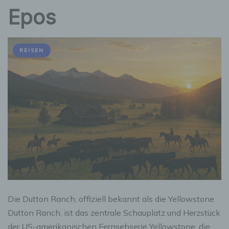
Epos
REISEN
Die Dutton Ranch, offiziell bekannt als die Yellowstone
Dutton Ranch, ist das zentrale Schauplatz und Herzstück
der US-amerikanischen Fernsehserie Yellowstone, die