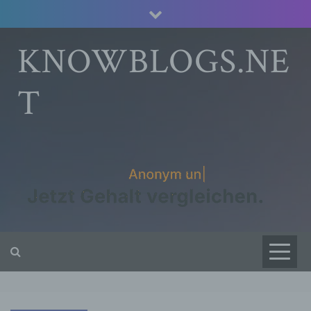
Skip
to
content
KNOWBLOGS.NE
T