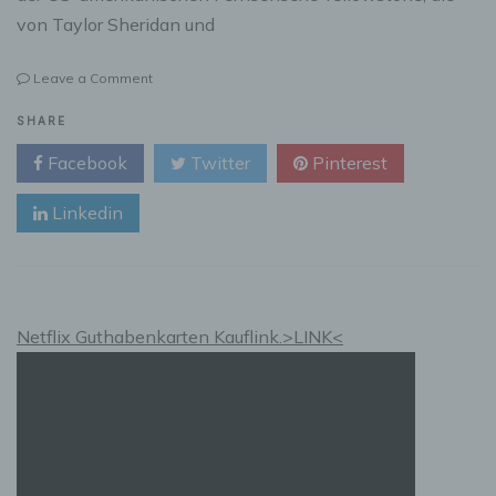
von Taylor Sheridan und
on
Leave a Comment
Die
Yellowstone
SHARE
Dutton
Facebook
Twitter
Pinterest
Ranch
–
Linkedin
Herz
und
Seele
eines
modernen
Western-
Netflix Guthabenkarten Kauflink.>LINK<
Epos