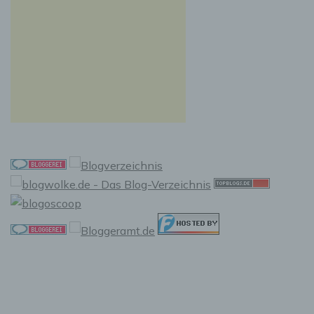
f) Pseudonymisierung
Pseudonymisierung ist die Verarbeitung
personenbezogener Daten in einer Weise, auf
welche die personenbezogenen Daten ohne
Hinzuziehung zusätzlicher Informationen nicht
mehr einer spezifischen betroffenen Person
zugeordnet werden können, sofern diese
zusätzlichen Informationen gesondert
aufbewahrt werden und technischen und
organisatorischen Maßnahmen unterliegen,
die gewährleisten, dass die
personenbezogenen Daten nicht einer
identifizierten oder identifizierbaren
natürlichen Person zugewiesen werden.
g) Verantwortlicher oder für die
Verarbeitung Verantwortlicher
Verantwortlicher oder für die Verarbeitung