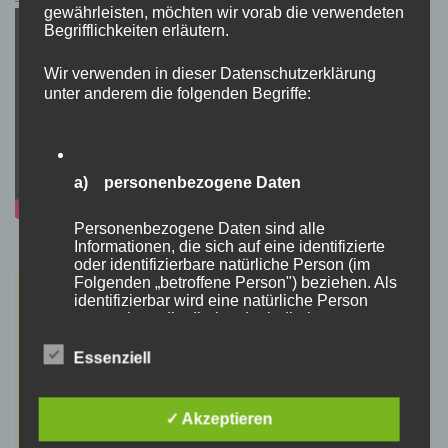
gewährleisten, möchten wir vorab die verwendeten
Begrifflichkeiten erläutern.
Wir verwenden in dieser Datenschutzerklärung
unter anderem die folgenden Begriffe:
a) personenbezogene Daten
Personenbezogene Daten sind alle
Informationen, die sich auf eine identifizierte
oder identifizierbare natürliche Person (im
Folgenden „betroffene Person") beziehen. Als
identifizierbar wird eine natürliche Person
angesehen, die direkt oder indirekt,
insbesondere mittels Zuordnung zu einer
Kennung wie einem Namen, zu einer
Essenziell
Kennnummer, zu Standortdaten, zu einer
Online-Kennung oder zu einem oder mehreren
besonderen Merkmalen, die Ausdruck der
✓ Akzeptieren
physischen, physiologischen, genetischen,
psychischen, wirtschaftlichen, kulturellen oder