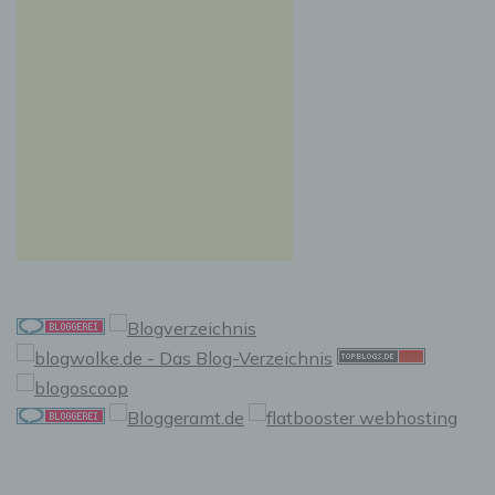
Auslesen, das Abfragen, die Verwendung, die
Offenlegung durch Übermittlung, Verbreitung
oder eine andere Form der Bereitstellung, den
Abgleich oder die Verknüpfung, die
Einschränkung, das Löschen oder die
Vernichtung.
d) Einschränkung der Verarbeitung
Einschränkung der Verarbeitung ist die
Markierung gespeicherter personenbezogener
Daten mit dem Ziel, ihre künftige Verarbeitung
einzuschränken.
e) Profiling
Profiling ist jede Art der automatisierten
Verarbeitung personenbezogener Daten, die
darin besteht, dass diese personenbezogenen
Daten verwendet werden, um bestimmte
persönliche Aspekte, die sich auf eine