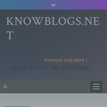
Skip
to
content
KNOWBLOGS.NE
T