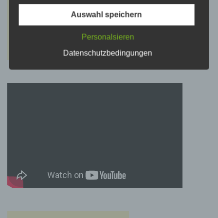
sozialen Identität dieser natürlichen Person
Auswahl speichern
sind, identifiziert werden kann.
Personalsieren
b) betroffene Person
Datenschutzbedingungen
Betroffene Person ist jede identifizierte oder
identifizierbare natürliche Person, deren
personenbezogene Daten von dem für die
Verarbeitung Verantwortlichen verarbeitet
werden.
c) Verarbeitung
Verarbeitung ist jeder mit oder ohne Hilfe
automatisierter Verfahren ausgeführte Vorgang
oder jede solche Vorgangsreihe im
Zusammenhang mit personenbezogenen
Daten wie das Erheben, das Erfassen, die
Organisation, das Ordnen, die Speicherung,
die Anpassung oder Veränderung, das