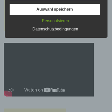
psychischen, wirtschaftlichen, kulturellen oder
sozialen Identität dieser natürlichen Person
sind, identifiziert werden kann.
Auswahl speichern
Personalsieren
b) betroffene Person
Datenschutzbedingungen
Betroffene Person ist jede identifizierte oder
identifizierbare natürliche Person, deren
personenbezogene Daten von dem für die
Verarbeitung Verantwortlichen verarbeitet
werden.
c) Verarbeitung
Verarbeitung ist jeder mit oder ohne Hilfe
automatisierter Verfahren ausgeführte Vorgang
oder jede solche Vorgangsreihe im
Zusammenhang mit personenbezogenen
Daten wie das Erheben, das Erfassen, die
Organisation, das Ordnen, die Speicherung,
die Anpassung oder Veränderung, das