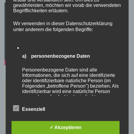
gewährleisten, möchten wir vorab die verwendeten
Begrifflichkeiten erläutern.
Wir verwenden in dieser Datenschutzerklärung
unter anderem die folgenden Begriffe:
a) personenbezogene Daten
Personenbezogene Daten sind alle
Informationen, die sich auf eine identifizierte
oder identifizierbare natürliche Person (im
Folgenden „betroffene Person") beziehen. Als
identifizierbar wird eine natürliche Person
angesehen, die direkt oder indirekt,
insbesondere mittels Zuordnung zu einer
Kennung wie einem Namen, zu einer
Essenziell
Kennnummer, zu Standortdaten, zu einer
Online-Kennung oder zu einem oder mehreren
besonderen Merkmalen, die Ausdruck der
✓ Akzeptieren
physischen, physiologischen, genetischen,