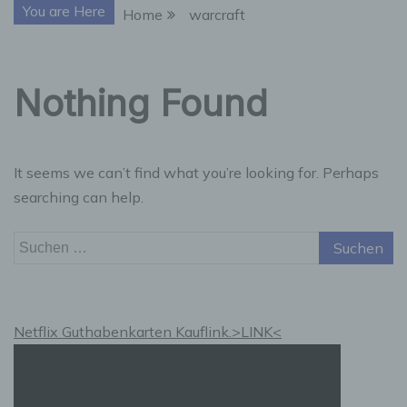
You are Here
Home
warcraft
Nothing Found
It seems we can’t find what you’re looking for. Perhaps
searching can help.
Suchen
nach:
Netflix Guthabenkarten Kauflink.>LINK<