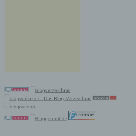
Auslesen, das Abfragen, die Verwendung, die
Offenlegung durch Übermittlung, Verbreitung
oder eine andere Form der Bereitstellung, den
Abgleich oder die Verknüpfung, die
Einschränkung, das Löschen oder die
Vernichtung.
d) Einschränkung der Verarbeitung
Einschränkung der Verarbeitung ist die
Markierung gespeicherter personenbezogener
Daten mit dem Ziel, ihre künftige Verarbeitung
einzuschränken.
e) Profiling
Profiling ist jede Art der automatisierten
Verarbeitung personenbezogener Daten, die
darin besteht, dass diese personenbezogenen
Daten verwendet werden, um bestimmte
persönliche Aspekte, die sich auf eine