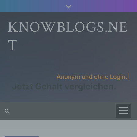
Skip
to
content
KNOWBLOGS.NE
T