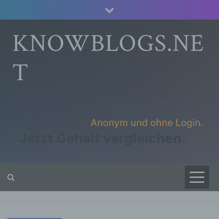
Skip
to
content
KNOWBLOGS.NE
T