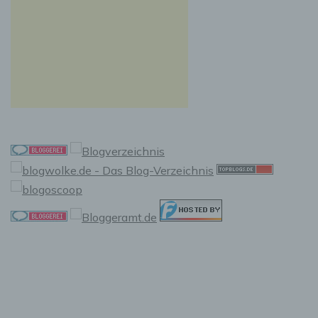
f) Pseudonymisierung
Pseudonymisierung ist die Verarbeitung
personenbezogener Daten in einer Weise, auf
welche die personenbezogenen Daten ohne
Hinzuziehung zusätzlicher Informationen nicht
mehr einer spezifischen betroffenen Person
zugeordnet werden können, sofern diese
zusätzlichen Informationen gesondert
aufbewahrt werden und technischen und
organisatorischen Maßnahmen unterliegen,
die gewährleisten, dass die
personenbezogenen Daten nicht einer
identifizierten oder identifizierbaren
natürlichen Person zugewiesen werden.
g) Verantwortlicher oder für die
Verarbeitung Verantwortlicher
Verantwortlicher oder für die Verarbeitung
Verantwortlicher ist die natürliche oder