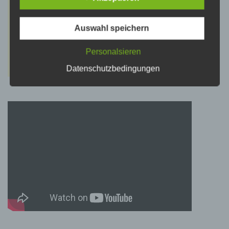
psychischen, wirtschaftlichen, kulturellen oder
sozialen Identität dieser natürlichen Person
sind, identifiziert werden kann.
Auswahl speichern
Personalsieren
b) betroffene Person
Datenschutzbedingungen
Betroffene Person ist jede identifizierte oder
identifizierbare natürliche Person, deren
personenbezogene Daten von dem für die
Verarbeitung Verantwortlichen verarbeitet
werden.
c) Verarbeitung
Verarbeitung ist jeder mit oder ohne Hilfe
automatisierter Verfahren ausgeführte Vorgang
oder jede solche Vorgangsreihe im
Zusammenhang mit personenbezogenen
Daten wie das Erheben, das Erfassen, die
Organisation, das Ordnen, die Speicherung,
die Anpassung oder Veränderung, das