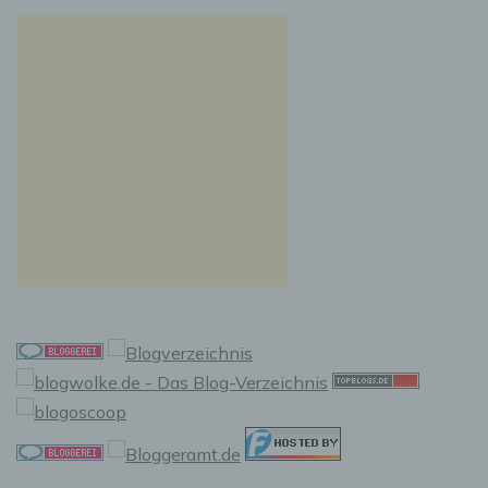
Auslesen, das Abfragen, die Verwendung, die
Offenlegung durch Übermittlung, Verbreitung
oder eine andere Form der Bereitstellung, den
Abgleich oder die Verknüpfung, die
Einschränkung, das Löschen oder die
Vernichtung.
d) Einschränkung der Verarbeitung
Einschränkung der Verarbeitung ist die
Markierung gespeicherter personenbezogener
Daten mit dem Ziel, ihre künftige Verarbeitung
einzuschränken.
e) Profiling
Profiling ist jede Art der automatisierten
Verarbeitung personenbezogener Daten, die
darin besteht, dass diese personenbezogenen
Daten verwendet werden, um bestimmte