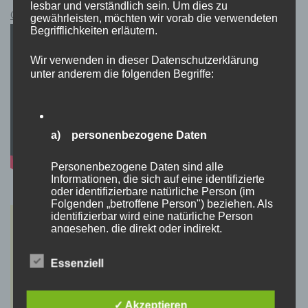
lesbar und verständlich sein. Um dies zu
Cyberpunk 2077 Kauflink.>LINK<
gewährleisten, möchten wir vorab die verwendeten
Begrifflichkeiten erläutern.
Wir verwenden in dieser Datenschutzerklärung
unter anderem die folgenden Begriffe:
a) personenbezogene Daten
Personenbezogene Daten sind alle
Informationen, die sich auf eine identifizierte
oder identifizierbare natürliche Person (im
Folgenden „betroffene Person") beziehen. Als
identifizierbar wird eine natürliche Person
angesehen, die direkt oder indirekt,
insbesondere mittels Zuordnung zu einer
Kennung wie einem Namen, zu einer
Essenziell
Kennnummer, zu Standortdaten, zu einer
Online-Kennung oder zu einem oder mehreren
besonderen Merkmalen, die Ausdruck der
physischen, physiologischen, genetischen,
✓ Akzeptieren