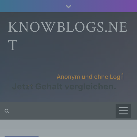
Skip
to
content
KNOWBLOGS.NE
T