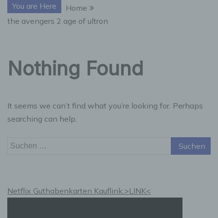
You are Here
Home
the avengers 2 age of ultron
Nothing Found
It seems we can’t find what you’re looking for. Perhaps
searching can help.
Suchen
nach:
Netflix Guthabenkarten Kauflink.>LINK<