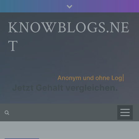
Skip
to
content
KNOWBLOGS.NE
T