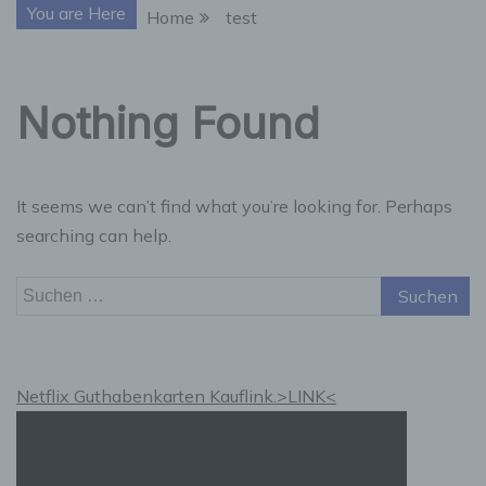
You are Here
Home
test
Nothing Found
It seems we can’t find what you’re looking for. Perhaps
searching can help.
Suchen
nach:
Netflix Guthabenkarten Kauflink.>LINK<