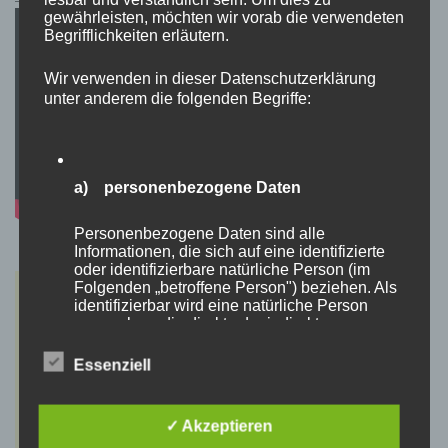
gewährleisten, möchten wir vorab die verwendeten
Begrifflichkeiten erläutern.
Wir verwenden in dieser Datenschutzerklärung
unter anderem die folgenden Begriffe:
a) personenbezogene Daten
Personenbezogene Daten sind alle
Informationen, die sich auf eine identifizierte
oder identifizierbare natürliche Person (im
Folgenden „betroffene Person") beziehen. Als
identifizierbar wird eine natürliche Person
angesehen, die direkt oder indirekt,
insbesondere mittels Zuordnung zu einer
Kennung wie einem Namen, zu einer
Essenziell
Kennnummer, zu Standortdaten, zu einer
Online-Kennung oder zu einem oder mehreren
besonderen Merkmalen, die Ausdruck der
✓ Akzeptieren
physischen, physiologischen, genetischen,