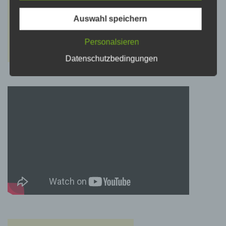
psychischen, wirtschaftlichen, kulturellen oder
sozialen Identität dieser natürlichen Person
sind, identifiziert werden kann.
Auswahl speichern
Personalsieren
b) betroffene Person
Datenschutzbedingungen
Betroffene Person ist jede identifizierte oder
identifizierbare natürliche Person, deren
personenbezogene Daten von dem für die
Verarbeitung Verantwortlichen verarbeitet
werden.
c) Verarbeitung
Verarbeitung ist jeder mit oder ohne Hilfe
automatisierter Verfahren ausgeführte Vorgang
oder jede solche Vorgangsreihe im
Zusammenhang mit personenbezogenen
Daten wie das Erheben, das Erfassen, die
Organisation, das Ordnen, die Speicherung,
die Anpassung oder Veränderung, das