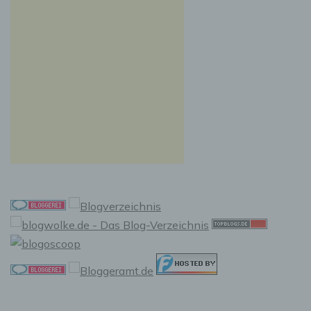
Auslesen, das Abfragen, die Verwendung, die
Offenlegung durch Übermittlung, Verbreitung
oder eine andere Form der Bereitstellung, den
Abgleich oder die Verknüpfung, die
Einschränkung, das Löschen oder die
Vernichtung.
d) Einschränkung der Verarbeitung
Einschränkung der Verarbeitung ist die
Markierung gespeicherter personenbezogener
Daten mit dem Ziel, ihre künftige Verarbeitung
einzuschränken.
e) Profiling
Profiling ist jede Art der automatisierten
Verarbeitung personenbezogener Daten, die
darin besteht, dass diese personenbezogenen
Daten verwendet werden, um bestimmte
persönliche Aspekte, die sich auf eine