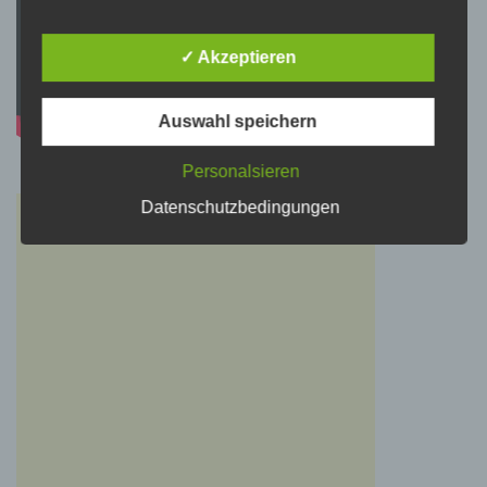
personenbezogene Daten von dem für die
Verarbeitung Verantwortlichen verarbeitet
werden.
✓ Akzeptieren
Auswahl speichern
c) Verarbeitung
Personalsieren
Verarbeitung ist jeder mit oder ohne Hilfe
automatisierter Verfahren ausgeführte Vorgang
Datenschutzbedingungen
oder jede solche Vorgangsreihe im
Zusammenhang mit personenbezogenen
Daten wie das Erheben, das Erfassen, die
Organisation, das Ordnen, die Speicherung,
die Anpassung oder Veränderung, das
Auslesen, das Abfragen, die Verwendung, die
Offenlegung durch Übermittlung, Verbreitung
oder eine andere Form der Bereitstellung, den
Abgleich oder die Verknüpfung, die
Einschränkung, das Löschen oder die
Vernichtung.
d) Einschränkung der Verarbeitung