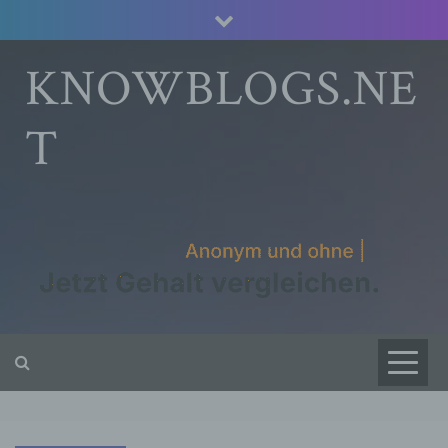
Skip
to
content
KNOWBLOGS.NE
T