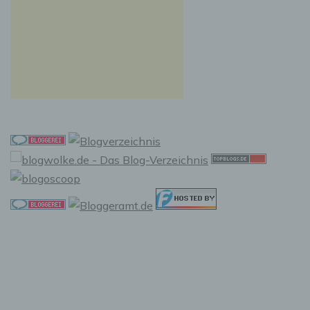
f) Pseudonymisierung
Pseudonymisierung ist die Verarbeitung
personenbezogener Daten in einer Weise, auf
welche die personenbezogenen Daten ohne
Hinzuziehung zusätzlicher Informationen nicht
mehr einer spezifischen betroffenen Person
zugeordnet werden können, sofern diese
zusätzlichen Informationen gesondert
aufbewahrt werden und technischen und
organisatorischen Maßnahmen unterliegen,
die gewährleisten, dass die
personenbezogenen Daten nicht einer
identifizierten oder identifizierbaren
natürlichen Person zugewiesen werden.
g) Verantwortlicher oder für die
Verarbeitung Verantwortlicher
Verantwortlicher oder für die Verarbeitung
Verantwortlicher ist die natürliche oder