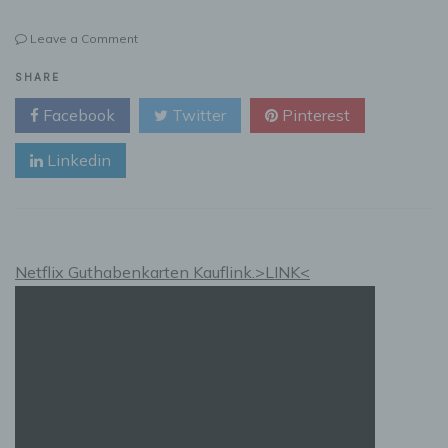
on
Leave a Comment
Genesis
Toron
SHARE
531
Facebook
Twitter
Pinterest
Gaming
Headset
Linkedin
im
Test
Netflix Guthabenkarten Kauflink.>LINK<