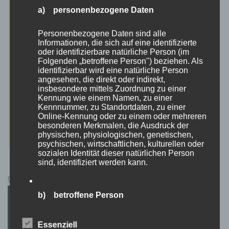
a) personenbezogene Daten
Personenbezogene Daten sind alle
Informationen, die sich auf eine identifizierte
oder identifizierbare natürliche Person (im
Folgenden „betroffene Person") beziehen. Als
identifizierbar wird eine natürliche Person
angesehen, die direkt oder indirekt,
insbesondere mittels Zuordnung zu einer
Kennung wie einem Namen, zu einer
Kennnummer, zu Standortdaten, zu einer
Online-Kennung oder zu einem oder mehreren
besonderen Merkmalen, die Ausdruck der
physischen, physiologischen, genetischen,
psychischen, wirtschaftlichen, kulturellen oder
sozialen Identität dieser natürlichen Person
sind, identifiziert werden kann.
Cyberpunk 2077 Kauflink.>LINK<
b) betroffene Person
Betroffene Person ist jede identifizierte oder
Essenziell
identifizierbare natürliche Person, deren