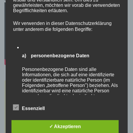
gewährleisten, möchten wir vorab die verwendeten
Begrifflichkeiten erläutern.
Wir verwenden in dieser Datenschutzerklärung
unter anderem die folgenden Begriffe:
a) personenbezogene Daten
Personenbezogene Daten sind alle
Informationen, die sich auf eine identifizierte
oder identifizierbare natürliche Person (im
Folgenden „betroffene Person") beziehen. Als
identifizierbar wird eine natürliche Person
angesehen, die direkt oder indirekt,
insbesondere mittels Zuordnung zu einer
Kennung wie einem Namen, zu einer
Essenziell
Kennnummer, zu Standortdaten, zu einer
Online-Kennung oder zu einem oder mehreren
besonderen Merkmalen, die Ausdruck der
✓ Akzeptieren
physischen, physiologischen, genetischen,