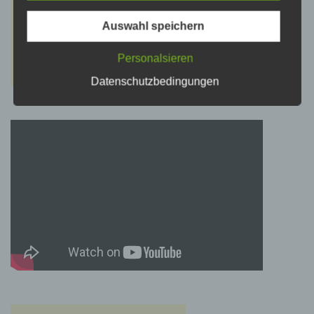
psychischen, wirtschaftlichen, kulturellen oder
sozialen Identität dieser natürlichen Person
sind, identifiziert werden kann.
Auswahl speichern
Personalsieren
b) betroffene Person
Datenschutzbedingungen
Betroffene Person ist jede identifizierte oder
identifizierbare natürliche Person, deren
personenbezogene Daten von dem für die
Verarbeitung Verantwortlichen verarbeitet
werden.
c) Verarbeitung
Verarbeitung ist jeder mit oder ohne Hilfe
automatisierter Verfahren ausgeführte Vorgang
oder jede solche Vorgangsreihe im
Zusammenhang mit personenbezogenen
Daten wie das Erheben, das Erfassen, die
Organisation, das Ordnen, die Speicherung,
die Anpassung oder Veränderung, das