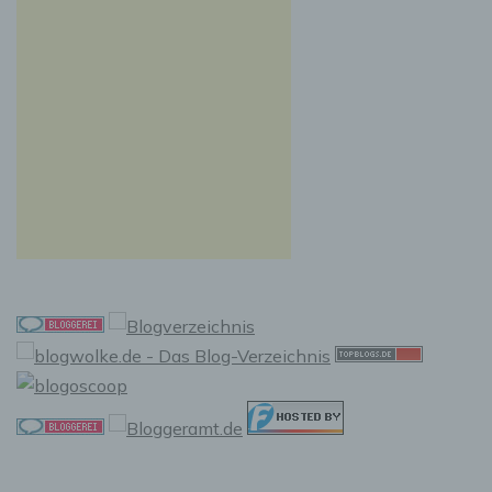
Auslesen, das Abfragen, die Verwendung, die
Offenlegung durch Übermittlung, Verbreitung
oder eine andere Form der Bereitstellung, den
Abgleich oder die Verknüpfung, die
Einschränkung, das Löschen oder die
Vernichtung.
d) Einschränkung der Verarbeitung
Einschränkung der Verarbeitung ist die
Markierung gespeicherter personenbezogener
Daten mit dem Ziel, ihre künftige Verarbeitung
einzuschränken.
e) Profiling
Profiling ist jede Art der automatisierten
Verarbeitung personenbezogener Daten, die
darin besteht, dass diese personenbezogenen
Daten verwendet werden, um bestimmte
persönliche Aspekte, die sich auf eine