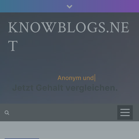
Skip
to
content
KNOWBLOGS.NE
T