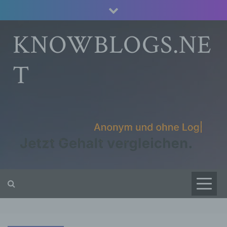
Skip
to
content
KNOWBLOGS.NE
T