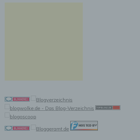
vorherzusagen.
f) Pseudonymisierung
Pseudonymisierung ist die Verarbeitung
personenbezogener Daten in einer Weise, auf
welche die personenbezogenen Daten ohne
Hinzuziehung zusätzlicher Informationen nicht
mehr einer spezifischen betroffenen Person
zugeordnet werden können, sofern diese
zusätzlichen Informationen gesondert
aufbewahrt werden und technischen und
organisatorischen Maßnahmen unterliegen,
die gewährleisten, dass die
personenbezogenen Daten nicht einer
identifizierten oder identifizierbaren
natürlichen Person zugewiesen werden.
g) Verantwortlicher oder für die
Verarbeitung Verantwortlicher