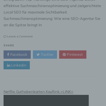
effektive Suchmaschinenoptimierung und zielgerichtete
Local SEO für maximale Sichtbarkeit.
Suchmaschinenoptimierung: Wie eine SEO-Agentur Sie
an die Spitze bringt In
on
Leave a Comment
Suchmaschinenoptimierung:
So
SHARE
bringt
Facebook
Twitter
Pinterest
Ihre
SEO-
Linkedin
Agentur
Sie
an
die
Spitze
Netflix Guthabenkarten Kauflink.>LINK<