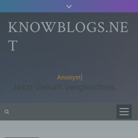
Skip
to
content
KNOWBLOGS.NE
T