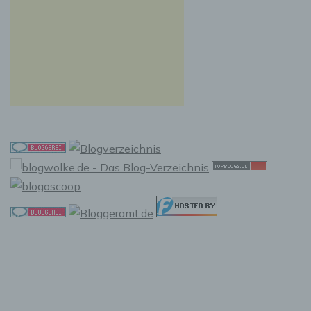
f) Pseudonymisierung
Pseudonymisierung ist die Verarbeitung
personenbezogener Daten in einer Weise, auf
welche die personenbezogenen Daten ohne
Hinzuziehung zusätzlicher Informationen nicht
mehr einer spezifischen betroffenen Person
zugeordnet werden können, sofern diese
zusätzlichen Informationen gesondert
aufbewahrt werden und technischen und
organisatorischen Maßnahmen unterliegen,
die gewährleisten, dass die
personenbezogenen Daten nicht einer
identifizierten oder identifizierbaren
natürlichen Person zugewiesen werden.
g) Verantwortlicher oder für die
Verarbeitung Verantwortlicher
Verantwortlicher oder für die Verarbeitung
Verantwortlicher ist die natürliche oder