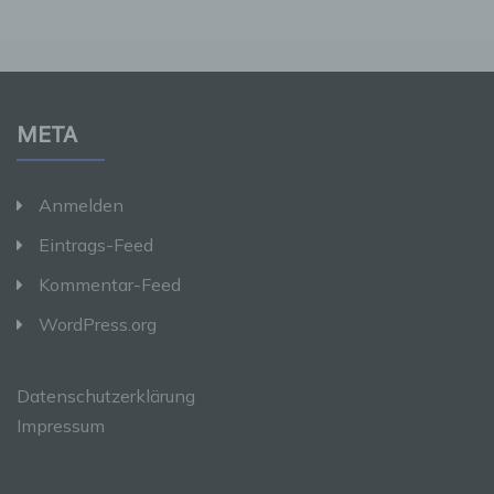
anderen über die Zwecke und Mittel der
Verarbeitung von personenbezogenen Daten
entscheidet. Sind die Zwecke und Mittel dieser
Verarbeitung durch das Unionsrecht oder das
Recht der Mitgliedstaaten vorgegeben, so
kann der Verantwortliche beziehungsweise
META
können die bestimmten Kriterien seiner
Benennung nach dem Unionsrecht oder dem
Recht der Mitgliedstaaten vorgesehen werden.
Anmelden
Eintrags-Feed
h) Auftragsverarbeiter
Kommentar-Feed
Auftragsverarbeiter ist eine natürliche oder
juristische Person, Behörde, Einrichtung oder
WordPress.org
andere Stelle, die personenbezogene Daten
im Auftrag des Verantwortlichen verarbeitet.
Datenschutzerklärung
Impressum
i) Empfänger
Empfänger ist eine natürliche oder juristische