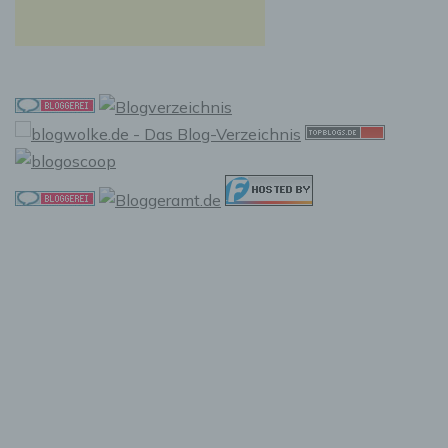
f) Pseudonymisierung
Pseudonymisierung ist die Verarbeitung
personenbezogener Daten in einer Weise, auf
welche die personenbezogenen Daten ohne
Hinzuziehung zusätzlicher Informationen nicht
mehr einer spezifischen betroffenen Person
zugeordnet werden können, sofern diese
zusätzlichen Informationen gesondert
aufbewahrt werden und technischen und
organisatorischen Maßnahmen unterliegen,
die gewährleisten, dass die
personenbezogenen Daten nicht einer
identifizierten oder identifizierbaren
natürlichen Person zugewiesen werden.
g) Verantwortlicher oder für die
Verarbeitung Verantwortlicher
Verantwortlicher oder für die Verarbeitung
Verantwortlicher ist die natürliche oder
juristische Person, Behörde, Einrichtung oder
andere Stelle, die allein oder gemeinsam mit