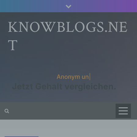
Skip
to
content
KNOWBLOGS.NE
T