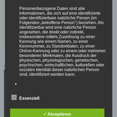
Personenbezogene Daten sind alle
Informationen, die sich auf eine identifizierte
oder identifizierbare natürliche Person (im
Folgenden „betroffene Person") beziehen. Als
identifizierbar wird eine natürliche Person
angesehen, die direkt oder indirekt,
insbesondere mittels Zuordnung zu einer
Kennung wie einem Namen, zu einer
Kennnummer, zu Standortdaten, zu einer
Online-Kennung oder zu einem oder mehreren
besonderen Merkmalen, die Ausdruck der
physischen, physiologischen, genetischen,
psychischen, wirtschaftlichen, kulturellen oder
Cyberpunk 2077 Kauflink.>LINK<
sozialen Identität dieser natürlichen Person
sind, identifiziert werden kann.
b) betroffene Person
Essenziell
Betroffene Person ist jede identifizierte oder
identifizierbare natürliche Person, deren
personenbezogene Daten von dem für die
✓ Akzeptieren
Verarbeitung Verantwortlichen verarbeitet