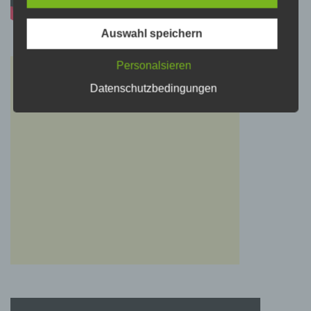
werden.
Auswahl speichern
c) Verarbeitung
Personalsieren
Datenschutzbedingungen
Verarbeitung ist jeder mit oder ohne Hilfe
automatisierter Verfahren ausgeführte Vorgang
oder jede solche Vorgangsreihe im
Zusammenhang mit personenbezogenen
Daten wie das Erheben, das Erfassen, die
Organisation, das Ordnen, die Speicherung,
die Anpassung oder Veränderung, das
Auslesen, das Abfragen, die Verwendung, die
Offenlegung durch Übermittlung, Verbreitung
oder eine andere Form der Bereitstellung, den
Abgleich oder die Verknüpfung, die
Einschränkung, das Löschen oder die
Vernichtung.
d) Einschränkung der Verarbeitung