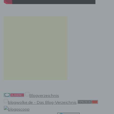
natürlichen Person zu analysieren oder
vorherzusagen.
f) Pseudonymisierung
Pseudonymisierung ist die Verarbeitung
personenbezogener Daten in einer Weise, auf
welche die personenbezogenen Daten ohne
Hinzuziehung zusätzlicher Informationen nicht
mehr einer spezifischen betroffenen Person
zugeordnet werden können, sofern diese
zusätzlichen Informationen gesondert
aufbewahrt werden und technischen und
organisatorischen Maßnahmen unterliegen,
die gewährleisten, dass die
personenbezogenen Daten nicht einer
identifizierten oder identifizierbaren
natürlichen Person zugewiesen werden.
g) Verantwortlicher oder für die
Verarbeitung Verantwortlicher