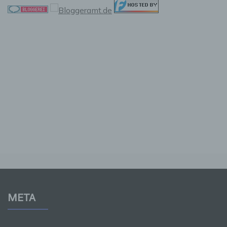
Verantwortlicher oder für die Verarbeitung
Verantwortlicher ist die natürliche oder
juristische Person, Behörde, Einrichtung oder
andere Stelle, die allein oder gemeinsam mit
anderen über die Zwecke und Mittel der
Verarbeitung von personenbezogenen Daten
entscheidet. Sind die Zwecke und Mittel dieser
Verarbeitung durch das Unionsrecht oder das
Recht der Mitgliedstaaten vorgegeben, so
kann der Verantwortliche beziehungsweise
können die bestimmten Kriterien seiner
Benennung nach dem Unionsrecht oder dem
Recht der Mitgliedstaaten vorgesehen werden.
h) Auftragsverarbeiter
Auftragsverarbeiter ist eine natürliche oder
juristische Person, Behörde, Einrichtung oder
META
andere Stelle, die personenbezogene Daten
im Auftrag des Verantwortlichen verarbeitet.