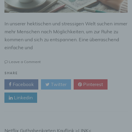
In unserer hektischen und stressigen Welt suchen immer
mehr Menschen nach Möglichkeiten, um zur Ruhe zu
kommen und sich zu entspannen. Eine überraschend
einfache und
on
Leave a Comment
Die
beruhigende
SHARE
Wirkung
Facebook
Twitter
Pinterest
von
Malbüchern:
Linkedin
Kreativität
als
Stressabbau
Netflix Guthabenkarten Kauflink.>LINK<