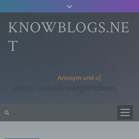
Skip
to
content
KNOWBLOGS.NE
T