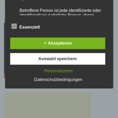
Betroffene Person ist jede identifizierte oder
identifizierbare natürliche Person, deren
Cyberpunk 2077 Kauflink.>LINK<
personenbezogene Daten von dem für die
Verarbeitung Verantwortlichen verarbeitet
Essenziell
werden.
✓ Akzeptieren
c) Verarbeitung
Verarbeitung ist jeder mit oder ohne Hilfe
Auswahl speichern
automatisierter Verfahren ausgeführte Vorgang
oder jede solche Vorgangsreihe im
Personalsieren
Zusammenhang mit personenbezogenen
Daten wie das Erheben, das Erfassen, die
Datenschutzbedingungen
Organisation, das Ordnen, die Speicherung,
die Anpassung oder Veränderung, das
Auslesen, das Abfragen, die Verwendung, die
Offenlegung durch Übermittlung, Verbreitung
oder eine andere Form der Bereitstellung, den
Abgleich oder die Verknüpfung, die
Einschränkung, das Löschen oder die
Vernichtung.