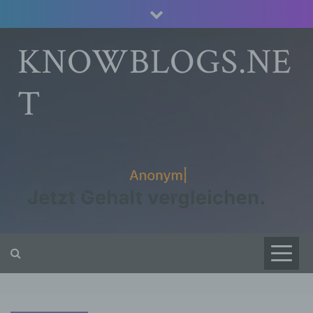
Skip
to
content
KNOWBLOGS.NE
T