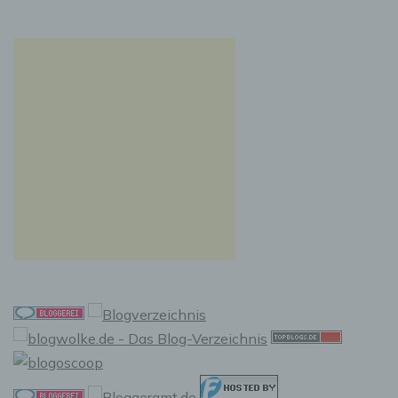
natürlichen Person zu analysieren oder
vorherzusagen.
f) Pseudonymisierung
Pseudonymisierung ist die Verarbeitung
personenbezogener Daten in einer Weise, auf
welche die personenbezogenen Daten ohne
Hinzuziehung zusätzlicher Informationen nicht
mehr einer spezifischen betroffenen Person
zugeordnet werden können, sofern diese
zusätzlichen Informationen gesondert
aufbewahrt werden und technischen und
organisatorischen Maßnahmen unterliegen,
die gewährleisten, dass die
personenbezogenen Daten nicht einer
identifizierten oder identifizierbaren
natürlichen Person zugewiesen werden.
g) Verantwortlicher oder für die
Verarbeitung Verantwortlicher