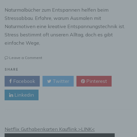
Naturmalbücher zum Entspannen helfen beim
Stressabbau. Erfahre, warum Ausmalen mit
Naturmotiven eine kreative Entspannungstechnik ist.
Stress bestimmt oft unseren Alltag, doch es gibt
einfache Wege,
on
Leave a Comment
Naturmalbücher
zum
SHARE
Entspannen
Facebook
Twitter
Pinterest
–
Kreatives
Linkedin
Malen
gegen
Stress
Netflix Guthabenkarten Kauflink.>LINK<