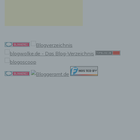
Empfänger ist eine natürliche oder juristische
Person, Behörde, Einrichtung oder andere
Stelle, der personenbezogene Daten
offengelegt werden, unabhängig davon, ob es
sich bei ihr um einen Dritten handelt oder
nicht. Behörden, die im Rahmen eines
bestimmten Untersuchungsauftrags nach dem
Unionsrecht oder dem Recht der
Mitgliedstaaten möglicherweise
personenbezogene Daten erhalten, gelten
jedoch nicht als Empfänger.
j) Dritter
Dritter ist eine natürliche oder juristische
Person, Behörde, Einrichtung oder andere
Stelle außer der betroffenen Person, dem
Verantwortlichen, dem Auftragsverarbeiter und
den Personen, die unter der unmittelbaren
Verantwortung des Verantwortlichen oder des
Auftragsverarbeiters befugt sind, die
personenbezogenen Daten zu verarbeiten.