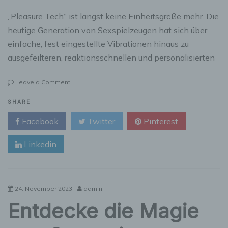
„Pleasure Tech“ ist längst keine Einheitsgröße mehr. Die
heutige Generation von Sexspielzeugen hat sich über
einfache, fest eingestellte Vibrationen hinaus zu
ausgefeilteren, reaktionsschnellen und personalisierten
on
Leave a Comment
Smarte
Toys
SHARE
für
Facebook
Twitter
Pinterest
mehr
Lust
Linkedin
und
Kontrolle:
Neue
Generation
vernetzter
24. November 2023
admin
Intimität
Entdecke die Magie