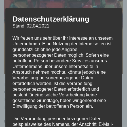
Datenschutzerklärung
Stand: 02.04.2021
Wir freuen uns sehr über Ihr Interesse an unserem
Unternehmen. Eine Nutzung der Internetseiten ist
grundsätzlich ohne jede Angabe
personenbezogener Daten möglich. Sofern eine
betroffene Person besondere Services unseres
Unternehmens über unsere Internetseite in
Anspruch nehmen möchte, könnte jedoch eine
Verarbeitung personenbezogener Daten
erforderlich werden. Ist die Verarbeitung
In einer Welt, in der Bildschirmzeit oft überwiegt, bietet
personenbezogener Daten erforderlich und
Connetix eine erfrischende Alternative, um die
besteht für eine solche Verarbeitung keine
Kreativität und Vorstellungskraft von Kindern anzuregen.
gesetzliche Grundlage, holen wir generell eine
Einwilligung der betroffenen Person ein.
Dieses innovative Spielzeug aus
Die Verarbeitung personenbezogener Daten,
on
Leave a Comment
beispielsweise des Namens, der Anschrift, E-Mail-
Entdecke