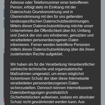
Adresse oder Telefonnummer einer betroffenen
die
SHARE
Person, erfolgt stets im Einklang mit der
Magie
Datenschutz-Grundverordnung und in
Facebook
Twitter
Pinterest
von
Übereinstimmung mit den für uns geltenden
Connetix:
landesspezifischen Datenschutzbestimmungen.
Linkedin
Kreativer
Mittels dieser Datenschutzerklärung möchte unser
Bau-
Unternehmen die Öffentlichkeit über Art, Umfang
Spaß
und Zweck der von uns erhobenen, genutzten und
für
verarbeiteten personenbezogenen Daten
Kinder
informieren. Ferner werden betroffene Personen
Netflix Guthabenkarten Kauflink.>LINK<
mittels dieser Datenschutzerklärung über die ihnen
zustehenden Rechte aufgeklärt.
Wir haben als für die Verarbeitung Verantwortlicher
zahlreiche technische und organisatorische
Maßnahmen umgesetzt, um einen möglichst
lückenlosen Schutz der über diese Internetseite
verarbeiteten personenbezogenen Daten
sicherzustellen. Dennoch können Internetbasierte
Datenübertragungen grundsätzlich
Sicherheitslücken aufweisen, sodass ein absoluter
Schutz nicht gewährleistet werden kann. Aus