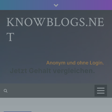
Skip
to
content
KNOWBLOGS.NE
T