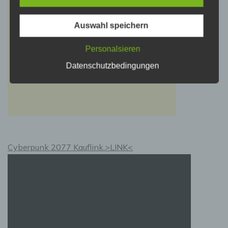
Einschränkung der Verarbeitung ist die
Auswahl speichern
Markierung gespeicherter personenbezogener
Daten mit dem Ziel, ihre künftige Verarbeitung
einzuschränken.
Personalsieren
Datenschutzbedingungen
e) Profiling
Profiling ist jede Art der automatisierten
Verarbeitung personenbezogener Daten, die
darin besteht, dass diese personenbezogenen
Daten verwendet werden, um bestimmte
persönliche Aspekte, die sich auf eine
Cyberpunk 2077 Kauflink.>LINK<
natürliche Person beziehen, zu bewerten,
insbesondere, um Aspekte bezüglich
Arbeitsleistung, wirtschaftlicher Lage,
Gesundheit, persönlicher Vorlieben,
Interessen, Zuverlässigkeit, Verhalten,
Aufenthaltsort oder Ortswechsel dieser
natürlichen Person zu analysieren oder
vorherzusagen.