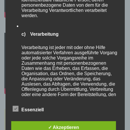
personenbezogene Daten von dem für die
Verarbeitung Verantwortlichen verarbeitet
werden.
c) Verarbeitung
Verarbeitung ist jeder mit oder ohne Hilfe
automatisierter Verfahren ausgeführte Vorgang
oder jede solche Vorgangsreihe im
Zusammenhang mit personenbezogenen
Daten wie das Erheben, das Erfassen, die
Organisation, das Ordnen, die Speicherung,
die Anpassung oder Veränderung, das
Auslesen, das Abfragen, die Verwendung, die
Offenlegung durch Übermittlung, Verbreitung
oder eine andere Form der Bereitstellung, den
Abgleich oder die Verknüpfung, die
Einschränkung, das Löschen oder die
Essenziell
Vernichtung.
✓ Akzeptieren
d) Einschränkung der Verarbeitung