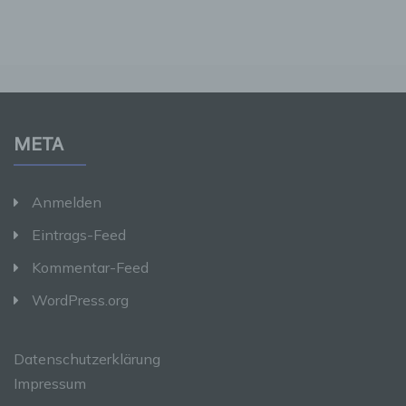
k) Einwilligung
Einwilligung ist jede von der betroffenen
Person freiwillig für den bestimmten Fall in
informierter Weise und unmissverständlich
abgegebene Willensbekundung in Form einer
META
Erklärung oder einer sonstigen eindeutigen
bestätigenden Handlung, mit der die
betroffene Person zu verstehen gibt, dass sie
Anmelden
mit der Verarbeitung der sie betreffenden
personenbezogenen Daten einverstanden ist.
Eintrags-Feed
Kommentar-Feed
Name und Anschrift des für die Verarbeitung
Verantwortlichen
WordPress.org
Verantwortlicher im Sinne der Datenschutz-
Grundverordnung, sonstiger in den Mitgliedstaaten
Datenschutzerklärung
der Europäischen Union geltenden
Impressum
Datenschutzgesetze und anderer Bestimmungen
mit datenschutzrechtlichem Charakter ist die: