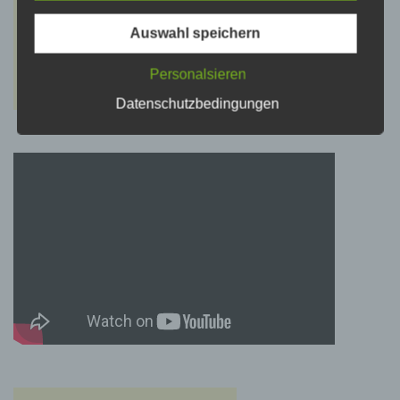
psychischen, wirtschaftlichen, kulturellen oder
sozialen Identität dieser natürlichen Person
sind, identifiziert werden kann.
Auswahl speichern
Personalsieren
b) betroffene Person
Datenschutzbedingungen
Betroffene Person ist jede identifizierte oder
identifizierbare natürliche Person, deren
personenbezogene Daten von dem für die
Verarbeitung Verantwortlichen verarbeitet
werden.
c) Verarbeitung
Verarbeitung ist jeder mit oder ohne Hilfe
automatisierter Verfahren ausgeführte Vorgang
oder jede solche Vorgangsreihe im
Zusammenhang mit personenbezogenen
Daten wie das Erheben, das Erfassen, die
Organisation, das Ordnen, die Speicherung,
die Anpassung oder Veränderung, das