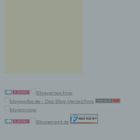
Auslesen, das Abfragen, die Verwendung, die
Offenlegung durch Übermittlung, Verbreitung
oder eine andere Form der Bereitstellung, den
Abgleich oder die Verknüpfung, die
Einschränkung, das Löschen oder die
Vernichtung.
d) Einschränkung der Verarbeitung
Einschränkung der Verarbeitung ist die
Markierung gespeicherter personenbezogener
Daten mit dem Ziel, ihre künftige Verarbeitung
einzuschränken.
e) Profiling
Profiling ist jede Art der automatisierten
Verarbeitung personenbezogener Daten, die
darin besteht, dass diese personenbezogenen
Daten verwendet werden, um bestimmte
persönliche Aspekte, die sich auf eine