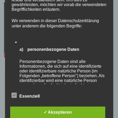
gewährleisten, möchten wir vorab die verwendeten
Begrifflichkeiten erläutern.
Wir verwenden in dieser Datenschutzerklärung
unter anderem die folgenden Begriffe:
a) personenbezogene Daten
Personenbezogene Daten sind alle
Informationen, die sich auf eine identifizierte
oder identifizierbare natürliche Person (im
Folgenden „betroffene Person") beziehen. Als
identifizierbar wird eine natürliche Person
angesehen, die direkt oder indirekt,
insbesondere mittels Zuordnung zu einer
Kennung wie einem Namen, zu einer
Essenziell
Kennnummer, zu Standortdaten, zu einer
Online-Kennung oder zu einem oder mehreren
besonderen Merkmalen, die Ausdruck der
✓ Akzeptieren
physischen, physiologischen, genetischen,