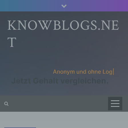
Skip
to
content
KNOWBLOGS.NE
T