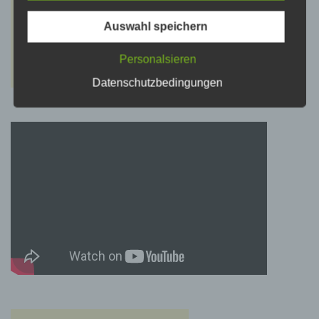
psychischen, wirtschaftlichen, kulturellen oder
sozialen Identität dieser natürlichen Person
sind, identifiziert werden kann.
Auswahl speichern
Personalsieren
b) betroffene Person
Datenschutzbedingungen
Betroffene Person ist jede identifizierte oder
identifizierbare natürliche Person, deren
personenbezogene Daten von dem für die
Verarbeitung Verantwortlichen verarbeitet
werden.
c) Verarbeitung
Verarbeitung ist jeder mit oder ohne Hilfe
automatisierter Verfahren ausgeführte Vorgang
oder jede solche Vorgangsreihe im
Zusammenhang mit personenbezogenen
Daten wie das Erheben, das Erfassen, die
Organisation, das Ordnen, die Speicherung,
die Anpassung oder Veränderung, das