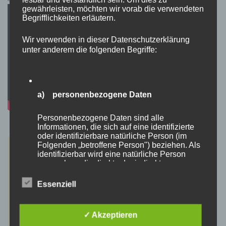
gewährleisten, möchten wir vorab die verwendeten
Begrifflichkeiten erläutern.
Wir verwenden in dieser Datenschutzerklärung
unter anderem die folgenden Begriffe:
a) personenbezogene Daten
Personenbezogene Daten sind alle
Informationen, die sich auf eine identifizierte
oder identifizierbare natürliche Person (im
Folgenden „betroffene Person") beziehen. Als
identifizierbar wird eine natürliche Person
angesehen, die direkt oder indirekt,
insbesondere mittels Zuordnung zu einer
Kennung wie einem Namen, zu einer
Essenziell
Kennnummer, zu Standortdaten, zu einer
Online-Kennung oder zu einem oder mehreren
besonderen Merkmalen, die Ausdruck der
✓ Akzeptieren
physischen, physiologischen, genetischen,