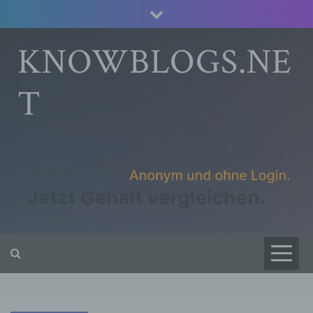
Skip
to
content
KNOWBLOGS.NE
T