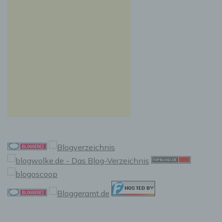
Auslesen, das Abfragen, die Verwendung, die
Offenlegung durch Übermittlung, Verbreitung
oder eine andere Form der Bereitstellung, den
Abgleich oder die Verknüpfung, die
Einschränkung, das Löschen oder die
Vernichtung.
d) Einschränkung der Verarbeitung
Einschränkung der Verarbeitung ist die
Markierung gespeicherter personenbezogener
Daten mit dem Ziel, ihre künftige Verarbeitung
einzuschränken.
e) Profiling
Profiling ist jede Art der automatisierten
Verarbeitung personenbezogener Daten, die
darin besteht, dass diese personenbezogenen
Daten verwendet werden, um bestimmte
persönliche Aspekte, die sich auf eine