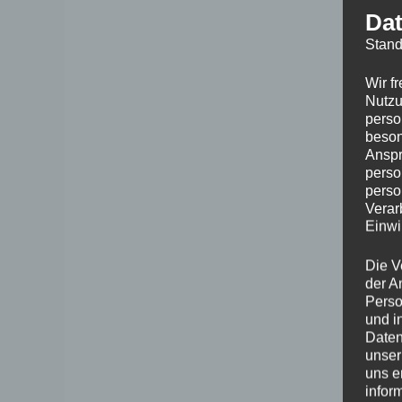
Dat
Stand
Wir f
Nutzu
perso
beson
Anspr
perso
perso
Verar
Einwi
Die V
der A
Perso
und i
Daten
unser
uns e
infor