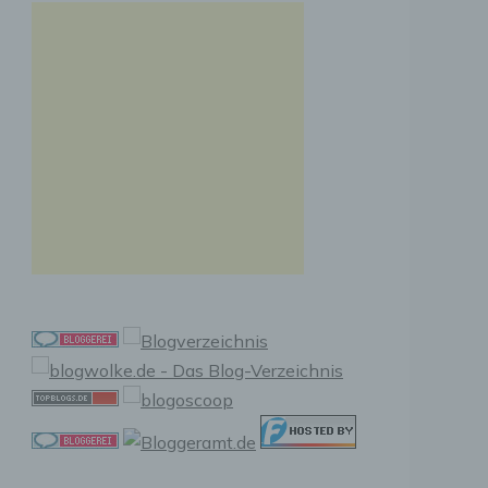
n, zu
ssen,
r
en in
ischen
sen