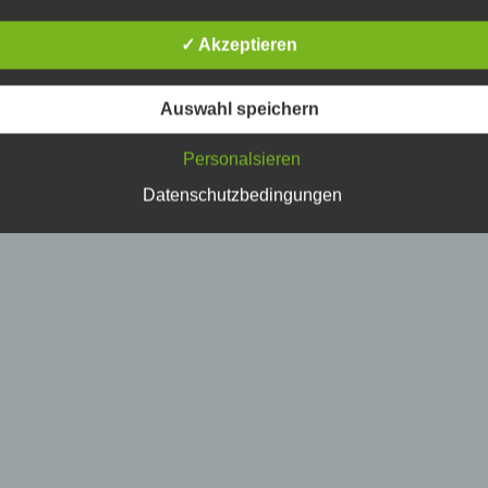
erson, deren personenbezogene Daten von dem für die Verarbe
erantwortlichen verarbeitet werden.
✓ Akzeptieren
) Verarbeitung
Auswahl speichern
erarbeitung ist jeder mit oder ohne Hilfe automatisierter Verfahr
Personalsieren
usgeführte Vorgang oder jede solche Vorgangsreihe im
usammenhang mit personenbezogenen Daten wie das Erheben
Datenschutzbedingungen
rfassen, die Organisation, das Ordnen, die Speicherung, die
npassung oder Veränderung, das Auslesen, das Abfragen, die
erwendung, die Offenlegung durch Übermittlung, Verbreitung o
ine andere Form der Bereitstellung, den Abgleich oder die
erknüpfung, die Einschränkung, das Löschen oder die Vernicht
) Einschränkung der Verarbeitung
inschränkung der Verarbeitung ist die Markierung gespeicherte
ersonenbezogener Daten mit dem Ziel, ihre künftige Verarbeitu
inzuschränken.