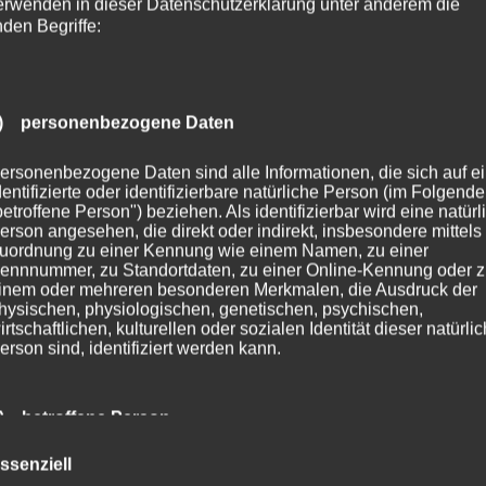
erwenden in dieser Datenschutzerklärung unter anderem die
nden Begriffe:
) personenbezogene Daten
ersonenbezogene Daten sind alle Informationen, die sich auf e
dentifizierte oder identifizierbare natürliche Person (im Folgend
betroffene Person") beziehen. Als identifizierbar wird eine natürl
erson angesehen, die direkt oder indirekt, insbesondere mittels
uordnung zu einer Kennung wie einem Namen, zu einer
ennnummer, zu Standortdaten, zu einer Online-Kennung oder 
inem oder mehreren besonderen Merkmalen, die Ausdruck der
hysischen, physiologischen, genetischen, psychischen,
irtschaftlichen, kulturellen oder sozialen Identität dieser natürli
erson sind, identifiziert werden kann.
) betroffene Person
ssenziell
etroffene Person ist jede identifizierte oder identifizierbare natür