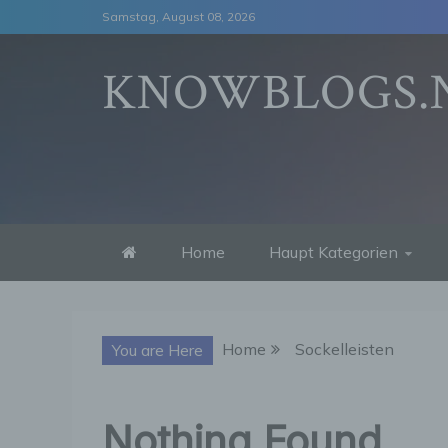
Skip
Samstag, August 08, 2026
to
content
KNOWBLOGS.
Home
Haupt Kategorien
Home
Sockelleisten
You are Here
Nothing Found