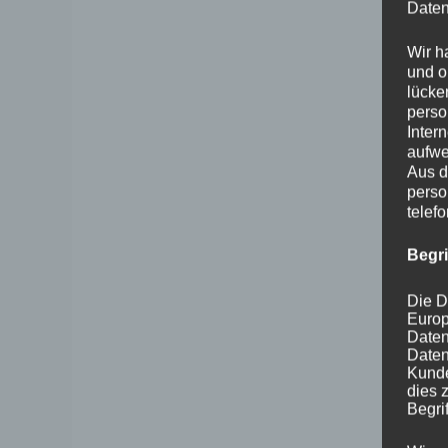
Daten
Wir h
und o
lücke
perso
Inter
aufwe
Aus d
perso
telef
Begr
Die D
Europ
Daten
Daten
Kunde
dies 
Begrif