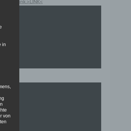
Kauflink.>LINK<
e
 in
mens,
ng
en
chte
r von
ten