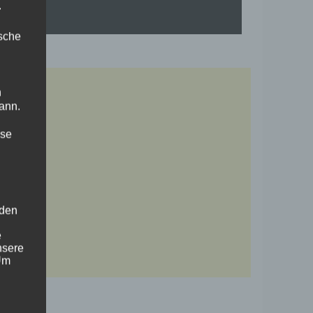
.
ische
n
ann.
ise
 den
e
nsere
 Um