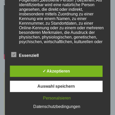
Cyberpunk 2077 Kauflink.>LINK<
identifizierbar wird eine natürliche Person
angesehen, die direkt oder indirekt,
insbesondere mittels Zuordnung zu einer
Kennung wie einem Namen, zu einer
Kennnummer, zu Standortdaten, zu einer
Online-Kennung oder zu einem oder mehreren
besonderen Merkmalen, die Ausdruck der
physischen, physiologischen, genetischen,
psychischen, wirtschaftlichen, kulturellen oder
sozialen Identität dieser natürlichen Person
sind, identifiziert werden kann.
Essenziell
b) betroffene Person
✓ Akzeptieren
Betroffene Person ist jede identifizierte oder
identifizierbare natürliche Person, deren
Auswahl speichern
personenbezogene Daten von dem für die
Verarbeitung Verantwortlichen verarbeitet
werden.
Personalsieren
Datenschutzbedingungen
c) Verarbeitung