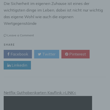
Die Sicherheit im eigenen Zuhause ist eines der
wichtigsten dinge im Leben, dabei ist nicht nur wichtig
das eigene Wohl wie auch die eigenen
Wertgegenstände
on
Leave a Comment
Der
Schutz
SHARE
fürs
Facebook
Twitter
Pinterest
eigene
Heim
Linkedin
ist
Wichtig
Netflix Guthabenkarten Kauflink.>LINK<