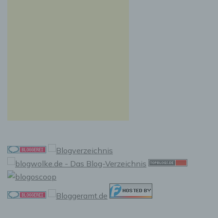
e) Profiling
Profiling ist jede Art der automatisierten
Verarbeitung personenbezogener Daten, die
darin besteht, dass diese personenbezogenen
Daten verwendet werden, um bestimmte
persönliche Aspekte, die sich auf eine
natürliche Person beziehen, zu bewerten,
insbesondere, um Aspekte bezüglich
Arbeitsleistung, wirtschaftlicher Lage,
Gesundheit, persönlicher Vorlieben,
Interessen, Zuverlässigkeit, Verhalten,
Aufenthaltsort oder Ortswechsel dieser
natürlichen Person zu analysieren oder
vorherzusagen.
f) Pseudonymisierung
Pseudonymisierung ist die Verarbeitung
personenbezogener Daten in einer Weise, auf
welche die personenbezogenen Daten ohne