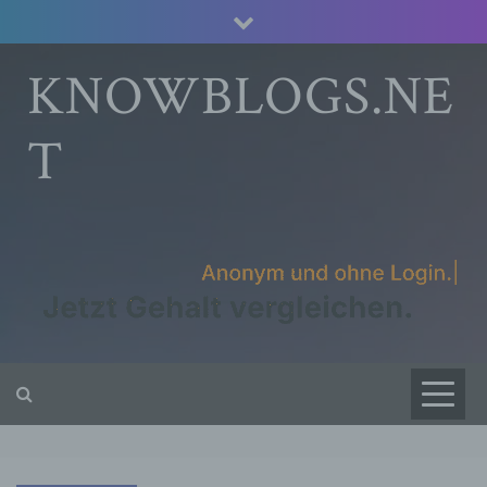
Skip
to
content
KNOWBLOGS.NE
T