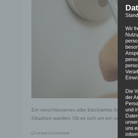
Dat
Stand
Wir f
Nutzu
perso
beson
Anspr
perso
perso
Verar
Einwi
Die V
der A
Perso
Ein verschlossenes oder blockiertes Schloss ka
und i
Daten
Situation werden. Ob es sich um ein verlorene
unser
uns e
on
Leave a Comment
infor