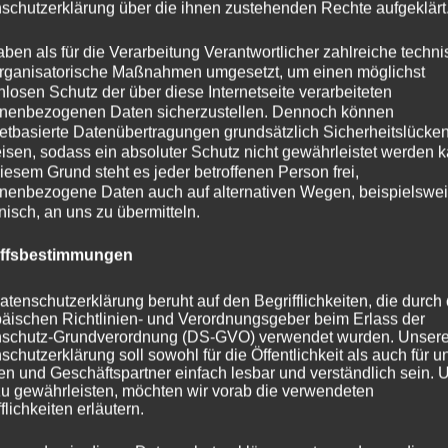
schutzerklärung über die ihnen zustehenden Rechte aufgeklärt
aben als für die Verarbeitung Verantwortlicher zahlreiche techn
Linkedin
rganisatorische Maßnahmen umgesetzt, um einen möglichst
nlosen Schutz der über diese Internetseite verarbeiteten
nenbezogenen Daten sicherzustellen. Dennoch können
netbasierte Datenübertragungen grundsätzlich Sicherheitslücke
isen, sodass ein absoluter Schutz nicht gewährleistet werden k
iesem Grund steht es jeder betroffenen Person frei,
enst: Ihr Retter in der
nenbezogene Daten auch auf alternativen Wegen, beispielswe
onisch, an uns zu übermitteln.
iffsbestimmungen
atenschutzerklärung beruht auf den Begrifflichkeiten, die durch
äischen Richtlinien- und Verordnungsgeber beim Erlass der
schutz-Grundverordnung (DS-GVO) verwendet wurden. Unser
schutzerklärung soll sowohl für die Öffentlichkeit als auch für u
n und Geschäftspartner einfach lesbar und verständlich sein.
zu gewährleisten, möchten wir vorab die verwendeten
flichkeiten erläutern.