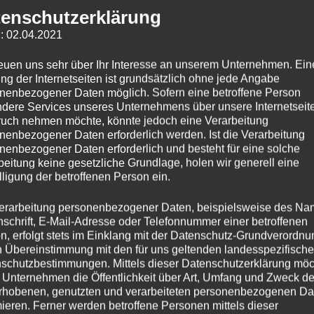
enschutzerklärung
: 02.04.2021
reuen uns sehr über Ihr Interesse an unserem Unternehmen. Ein
ng der Internetseiten ist grundsätzlich ohne jede Angabe
nenbezogener Daten möglich. Sofern eine betroffene Person
dere Services unseres Unternehmens über unsere Internetseite
uch nehmen möchte, könnte jedoch eine Verarbeitung
nenbezogener Daten erforderlich werden. Ist die Verarbeitung
nenbezogener Daten erforderlich und besteht für eine solche
beitung keine gesetzliche Grundlage, holen wir generell eine
lligung der betroffenen Person ein.
erarbeitung personenbezogener Daten, beispielsweise des Na
nschrift, E-Mail-Adresse oder Telefonnummer einer betroffenen
n, erfolgt stets im Einklang mit der Datenschutz-Grundverordnu
nn schnell zu einer unerwarteten und ärgerlichen
n Übereinstimmung mit den für uns geltenden landesspezifisch
schutzbestimmungen. Mittels dieser Datenschutzerklärung mö
s Schlüsselbund, eine abgebrochene Türklinge oder
 Unternehmen die Öffentlichkeit über Art, Umfang und Zweck de
rhobenen, genutzten und verarbeiteten personenbezogenen Da
mieren. Ferner werden betroffene Personen mittels dieser