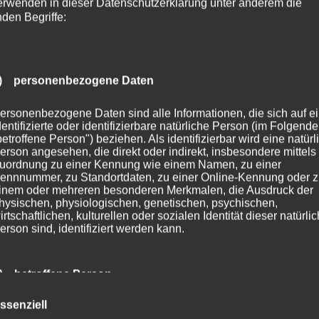
erwenden in dieser Datenschutzerklärung unter anderem die
nden Begriffe:
) personenbezogene Daten
ersonenbezogene Daten sind alle Informationen, die sich auf e
dentifizierte oder identifizierbare natürliche Person (im Folgend
betroffene Person") beziehen. Als identifizierbar wird eine natürl
erson angesehen, die direkt oder indirekt, insbesondere mittels
uordnung zu einer Kennung wie einem Namen, zu einer
ennnummer, zu Standortdaten, zu einer Online-Kennung oder 
inem oder mehreren besonderen Merkmalen, die Ausdruck der
hysischen, physiologischen, genetischen, psychischen,
irtschaftlichen, kulturellen oder sozialen Identität dieser natürli
erson sind, identifiziert werden kann.
, Sie kommen nach Hause und bemerken, dass Ihr Schlüssel
) betroffene Person
ssenziell
etroffene Person ist jede identifizierte oder identifizierbare natür