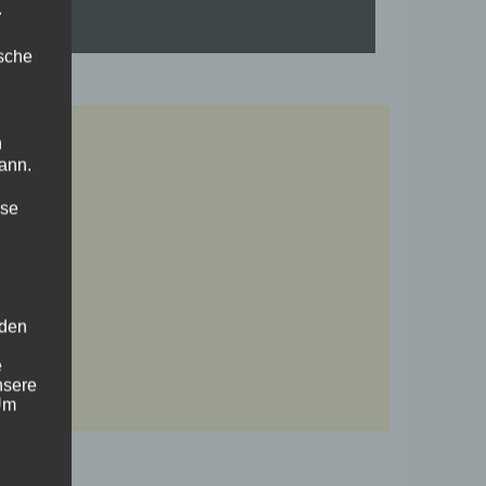
.
ische
n
ann.
ise
 den
e
nsere
 Um