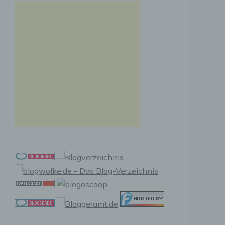
n, zu
ssen,
r
en in
ischen
sen