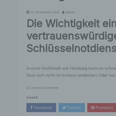
11. Dezember 2023
admin
Die Wichtigkeit ei
vertrauenswürdig
Schlüsselnotdiens
In einer Großstadt wie Hamburg kann es schnell
lässt sich nicht im Schloss umdrehen. Oder no
on
Leave a Comment
Die
Wichtigkeit
SHARE
eines
Facebook
Twitter
Pinterest
vertrauenswürdigen
Schlüsselnotdienstes