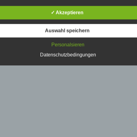
erson, deren personenbezogene Daten von dem für die Verarbe
erantwortlichen verarbeitet werden.
✓ Akzeptieren
) Verarbeitung
Linkedin
Auswahl speichern
erarbeitung ist jeder mit oder ohne Hilfe automatisierter Verfahr
Personalsieren
usgeführte Vorgang oder jede solche Vorgangsreihe im
usammenhang mit personenbezogenen Daten wie das Erheben
Datenschutzbedingungen
rfassen, die Organisation, das Ordnen, die Speicherung, die
npassung oder Veränderung, das Auslesen, das Abfragen, die
erwendung, die Offenlegung durch Übermittlung, Verbreitung o
ine andere Form der Bereitstellung, den Abgleich oder die
erknüpfung, die Einschränkung, das Löschen oder die Vernicht
) Einschränkung der Verarbeitung
inschränkung der Verarbeitung ist die Markierung gespeicherte
ersonenbezogener Daten mit dem Ziel, ihre künftige Verarbeitu
inzuschränken.