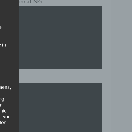
Kauflink.>LINK<
e
 in
mens,
ng
en
chte
r von
ten