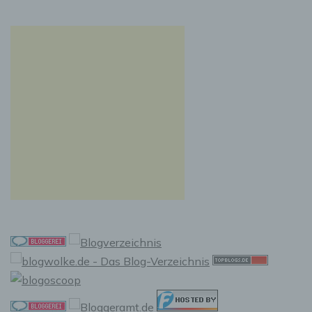
natürlichen Person zu analysieren oder
vorherzusagen.
f) Pseudonymisierung
Pseudonymisierung ist die Verarbeitung
personenbezogener Daten in einer Weise, auf
welche die personenbezogenen Daten ohne
Hinzuziehung zusätzlicher Informationen nicht
mehr einer spezifischen betroffenen Person
zugeordnet werden können, sofern diese
zusätzlichen Informationen gesondert
aufbewahrt werden und technischen und
organisatorischen Maßnahmen unterliegen,
die gewährleisten, dass die
personenbezogenen Daten nicht einer
identifizierten oder identifizierbaren
natürlichen Person zugewiesen werden.
g) Verantwortlicher oder für die
Verarbeitung Verantwortlicher