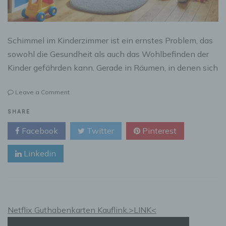
Schimmel im Kinderzimmer ist ein ernstes Problem, das
sowohl die Gesundheit als auch das Wohlbefinden der
Kinder gefährden kann. Gerade in Räumen, in denen sich
on
Leave a Comment
Schimmel
im
SHARE
Kinderzimmer:
Facebook
Twitter
Pinterest
Ursachen,
Gefahren
Linkedin
und
effektive
Entfernung
Netflix Guthabenkarten Kauflink.>LINK<