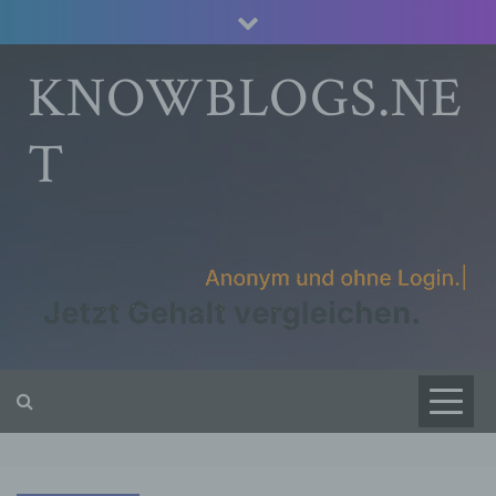
Skip
to
content
KNOWBLOGS.NE
T