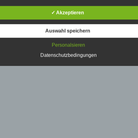
erson, deren personenbezogene Daten von dem für die Verarbe
erantwortlichen verarbeitet werden.
✓ Akzeptieren
) Verarbeitung
Auswahl speichern
erarbeitung ist jeder mit oder ohne Hilfe automatisierter Verfahr
Personalsieren
usgeführte Vorgang oder jede solche Vorgangsreihe im
usammenhang mit personenbezogenen Daten wie das Erheben
Datenschutzbedingungen
rfassen, die Organisation, das Ordnen, die Speicherung, die
npassung oder Veränderung, das Auslesen, das Abfragen, die
erwendung, die Offenlegung durch Übermittlung, Verbreitung o
ine andere Form der Bereitstellung, den Abgleich oder die
erknüpfung, die Einschränkung, das Löschen oder die Vernicht
) Einschränkung der Verarbeitung
inschränkung der Verarbeitung ist die Markierung gespeicherte
ersonenbezogener Daten mit dem Ziel, ihre künftige Verarbeitu
inzuschränken.