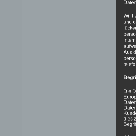
Daten
Wir h
und o
lücke
perso
Inter
aufwe
Aus d
perso
telef
Begr
Die D
Europ
Daten
Daten
Kunde
dies 
Begrif