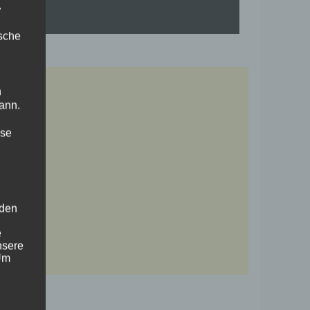
.
ische
n
ann.
ise
 den
e
nsere
 Um