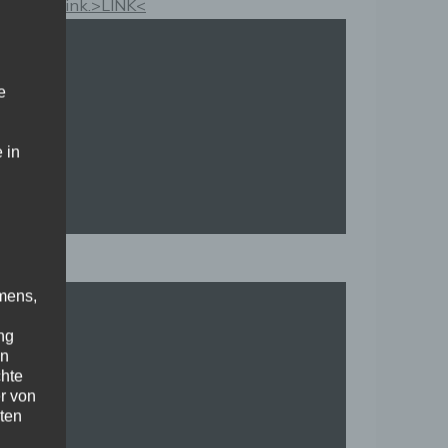
Kauflink.>LINK<
e
 in
mens,
ng
en
chte
r von
ten