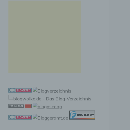
n, zu
ssen,
r
en in
ischen
sen