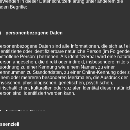
erwenden in dieser Datenschutzerklärung unter anderem die
nden Begriffe:
) personenbezogene Daten
ersonenbezogene Daten sind alle Informationen, die sich auf e
dentifizierte oder identifizierbare natürliche Person (im Folgend
betroffene Person") beziehen. Als identifizierbar wird eine natürl
erson angesehen, die direkt oder indirekt, insbesondere mittels
uordnung zu einer Kennung wie einem Namen, zu einer
ennnummer, zu Standortdaten, zu einer Online-Kennung oder 
inem oder mehreren besonderen Merkmalen, die Ausdruck der
hysischen, physiologischen, genetischen, psychischen,
irtschaftlichen, kulturellen oder sozialen Identität dieser natürli
erson sind, identifiziert werden kann.
) betroffene Person
ssenziell
etroffene Person ist jede identifizierte oder identifizierbare natür