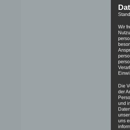
Dat
Stand
Wir f
Nutzu
perso
beson
Anspr
perso
perso
Verar
Einwi
Die V
der A
Perso
und i
Daten
unser
uns e
infor