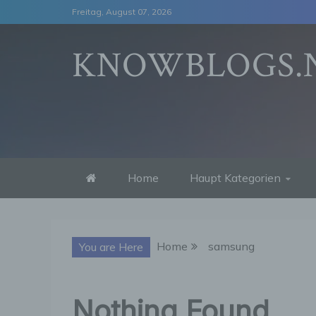
Skip
Freitag, August 07, 2026
to
content
KNOWBLOGS.
Home
Haupt Kategorien
Home
samsung
You are Here
Nothing Found