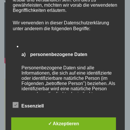
gewährleisten, möchten wir vorab die verwendeten
Begrifflichkeiten erläutern.
Wir verwenden in dieser Datenschutzerklärung
unter anderem die folgenden Begriffe:
a) personenbezogene Daten
Personenbezogene Daten sind alle
Informationen, die sich auf eine identifizierte
oder identifizierbare natürliche Person (im
Folgenden „betroffene Person") beziehen. Als
identifizierbar wird eine natürliche Person
angesehen, die direkt oder indirekt,
insbesondere mittels Zuordnung zu einer
Kennung wie einem Namen, zu einer
Essenziell
Kennnummer, zu Standortdaten, zu einer
Online-Kennung oder zu einem oder mehreren
besonderen Merkmalen, die Ausdruck der
✓ Akzeptieren
physischen, physiologischen, genetischen,