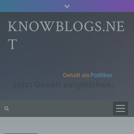
Skip
to
content
KNOWBLOGS.NE
T