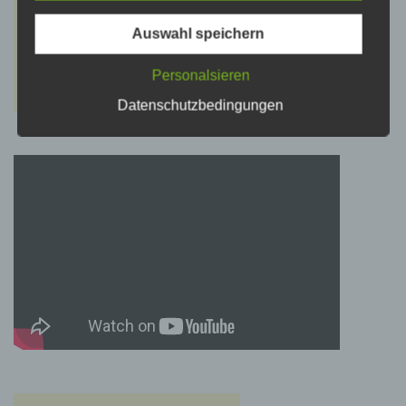
psychischen, wirtschaftlichen, kulturellen oder
sozialen Identität dieser natürlichen Person
sind, identifiziert werden kann.
Auswahl speichern
Personalsieren
b) betroffene Person
Datenschutzbedingungen
Betroffene Person ist jede identifizierte oder
identifizierbare natürliche Person, deren
personenbezogene Daten von dem für die
Verarbeitung Verantwortlichen verarbeitet
werden.
c) Verarbeitung
Verarbeitung ist jeder mit oder ohne Hilfe
automatisierter Verfahren ausgeführte Vorgang
oder jede solche Vorgangsreihe im
Zusammenhang mit personenbezogenen
Daten wie das Erheben, das Erfassen, die
Organisation, das Ordnen, die Speicherung,
die Anpassung oder Veränderung, das