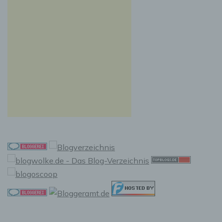
Auslesen, das Abfragen, die Verwendung, die
Offenlegung durch Übermittlung, Verbreitung
oder eine andere Form der Bereitstellung, den
Abgleich oder die Verknüpfung, die
Einschränkung, das Löschen oder die
Vernichtung.
d) Einschränkung der Verarbeitung
Einschränkung der Verarbeitung ist die
Markierung gespeicherter personenbezogener
Daten mit dem Ziel, ihre künftige Verarbeitung
einzuschränken.
e) Profiling
Profiling ist jede Art der automatisierten
Verarbeitung personenbezogener Daten, die
darin besteht, dass diese personenbezogenen
Daten verwendet werden, um bestimmte
persönliche Aspekte, die sich auf eine