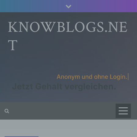
Skip
to
content
KNOWBLOGS.NE
T