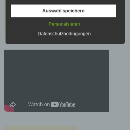
psychischen, wirtschaftlichen, kulturellen oder
sozialen Identität dieser natürlichen Person
sind, identifiziert werden kann.
Auswahl speichern
Personalsieren
b) betroffene Person
Datenschutzbedingungen
Betroffene Person ist jede identifizierte oder
identifizierbare natürliche Person, deren
personenbezogene Daten von dem für die
Verarbeitung Verantwortlichen verarbeitet
werden.
c) Verarbeitung
Verarbeitung ist jeder mit oder ohne Hilfe
automatisierter Verfahren ausgeführte Vorgang
oder jede solche Vorgangsreihe im
Zusammenhang mit personenbezogenen
Daten wie das Erheben, das Erfassen, die
Organisation, das Ordnen, die Speicherung,
die Anpassung oder Veränderung, das