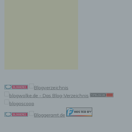
Auslesen, das Abfragen, die Verwendung, die
Offenlegung durch Übermittlung, Verbreitung
oder eine andere Form der Bereitstellung, den
Abgleich oder die Verknüpfung, die
Einschränkung, das Löschen oder die
Vernichtung.
d) Einschränkung der Verarbeitung
Einschränkung der Verarbeitung ist die
Markierung gespeicherter personenbezogener
Daten mit dem Ziel, ihre künftige Verarbeitung
einzuschränken.
e) Profiling
Profiling ist jede Art der automatisierten
Verarbeitung personenbezogener Daten, die
darin besteht, dass diese personenbezogenen
Daten verwendet werden, um bestimmte
persönliche Aspekte, die sich auf eine