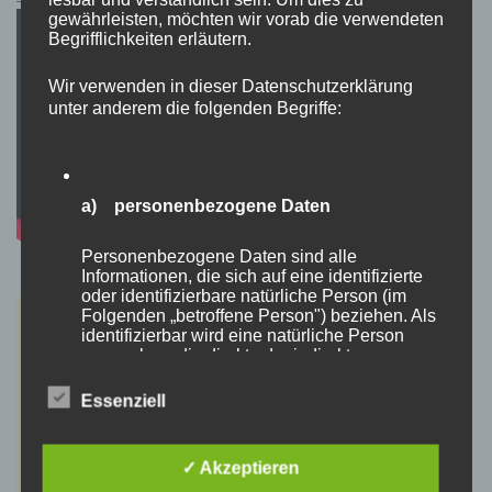
gewährleisten, möchten wir vorab die verwendeten
Begrifflichkeiten erläutern.
Wir verwenden in dieser Datenschutzerklärung
unter anderem die folgenden Begriffe:
a) personenbezogene Daten
Personenbezogene Daten sind alle
Informationen, die sich auf eine identifizierte
oder identifizierbare natürliche Person (im
Folgenden „betroffene Person") beziehen. Als
identifizierbar wird eine natürliche Person
angesehen, die direkt oder indirekt,
insbesondere mittels Zuordnung zu einer
Kennung wie einem Namen, zu einer
Essenziell
Kennnummer, zu Standortdaten, zu einer
Online-Kennung oder zu einem oder mehreren
besonderen Merkmalen, die Ausdruck der
✓ Akzeptieren
physischen, physiologischen, genetischen,