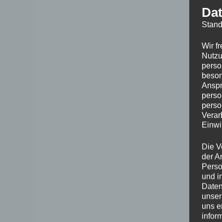
Dat
Stand
Wir f
Nutzu
perso
beson
Anspr
perso
perso
Verar
Einwi
Die V
der A
Perso
und i
Daten
unser
uns e
infor