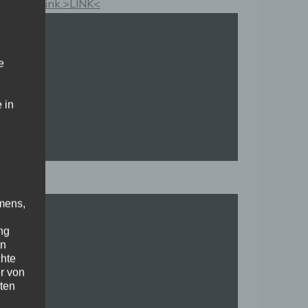
Kauflink.>LINK<
e
 in
mens,
ng
en
chte
r von
ten