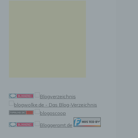
n, zu
ssen,
r
en in
ischen
sen