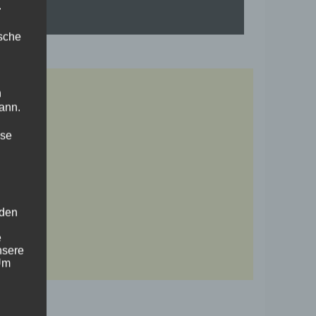
.
ische
n
ann.
ise
 den
e
nsere
 Um