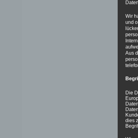
Daten
Wir h
und o
lücke
perso
Inter
aufwe
Aus d
perso
telef
Begr
Die D
Europ
Daten
Daten
Kunde
dies 
Begrif