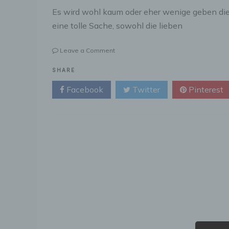
Es wird wohl kaum oder eher wenige geben die
eine tolle Sache, sowohl die lieben
on
Leave a Comment
Jeder
mag
SHARE
Schmuck
Facebook
Twitter
Pinterest