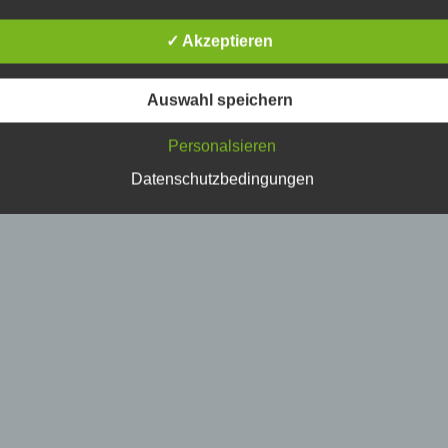
erson, deren personenbezogene Daten von dem für die Verarbe
erantwortlichen verarbeitet werden.
✓ Akzeptieren
) Verarbeitung
Auswahl speichern
erarbeitung ist jeder mit oder ohne Hilfe automatisierter Verfahr
Personalsieren
usgeführte Vorgang oder jede solche Vorgangsreihe im
usammenhang mit personenbezogenen Daten wie das Erheben
Datenschutzbedingungen
rfassen, die Organisation, das Ordnen, die Speicherung, die
npassung oder Veränderung, das Auslesen, das Abfragen, die
erwendung, die Offenlegung durch Übermittlung, Verbreitung o
ine andere Form der Bereitstellung, den Abgleich oder die
erknüpfung, die Einschränkung, das Löschen oder die Vernicht
) Einschränkung der Verarbeitung
inschränkung der Verarbeitung ist die Markierung gespeicherte
ersonenbezogener Daten mit dem Ziel, ihre künftige Verarbeitu
inzuschränken.