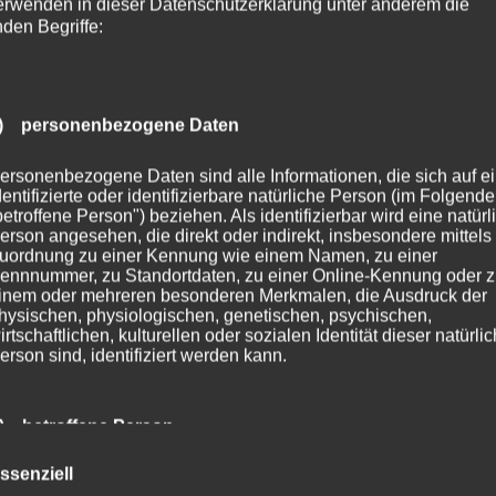
erwenden in dieser Datenschutzerklärung unter anderem die
nden Begriffe:
) personenbezogene Daten
ersonenbezogene Daten sind alle Informationen, die sich auf e
dentifizierte oder identifizierbare natürliche Person (im Folgend
betroffene Person") beziehen. Als identifizierbar wird eine natürl
erson angesehen, die direkt oder indirekt, insbesondere mittels
uordnung zu einer Kennung wie einem Namen, zu einer
ennnummer, zu Standortdaten, zu einer Online-Kennung oder 
inem oder mehreren besonderen Merkmalen, die Ausdruck der
hysischen, physiologischen, genetischen, psychischen,
irtschaftlichen, kulturellen oder sozialen Identität dieser natürli
erson sind, identifiziert werden kann.
) betroffene Person
ssenziell
etroffene Person ist jede identifizierte oder identifizierbare natür