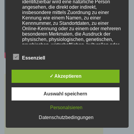
identifizierbar wird eine natürliche Person
angesehen, die direkt oder indirekt,
insbesondere mittels Zuordnung zu einer
Kennung wie einem Namen, zu einer
Kennnummer, zu Standortdaten, zu einer
Online-Kennung oder zu einem oder mehreren
besonderen Merkmalen, die Ausdruck der
physischen, physiologischen, genetischen,
psychischen, wirtschaftlichen, kulturellen oder
sozialen Identität dieser natürlichen Person
sind, identifiziert werden kann.
Essenziell
b) betroffene Person
✓ Akzeptieren
Betroffene Person ist jede identifizierte oder
identifizierbare natürliche Person, deren
Auswahl speichern
personenbezogene Daten von dem für die
Verarbeitung Verantwortlichen verarbeitet
Personalsieren
werden.
Datenschutzbedingungen
c) Verarbeitung