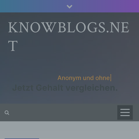
Skip
to
content
KNOWBLOGS.NE
T