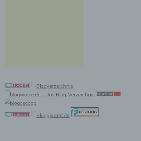
e) Profiling
Profiling ist jede Art der automatisierten
Verarbeitung personenbezogener Daten, die
darin besteht, dass diese personenbezogenen
Daten verwendet werden, um bestimmte
persönliche Aspekte, die sich auf eine
natürliche Person beziehen, zu bewerten,
insbesondere, um Aspekte bezüglich
Arbeitsleistung, wirtschaftlicher Lage,
Gesundheit, persönlicher Vorlieben,
Interessen, Zuverlässigkeit, Verhalten,
Aufenthaltsort oder Ortswechsel dieser
natürlichen Person zu analysieren oder
vorherzusagen.
f) Pseudonymisierung
Pseudonymisierung ist die Verarbeitung
personenbezogener Daten in einer Weise, auf
welche die personenbezogenen Daten ohne