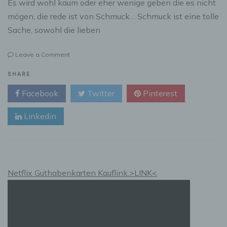
Es wird wohl kaum oder eher wenige geben die es nicht
mögen, die rede ist von Schmuck… Schmuck ist eine tolle
Sache, sowohl die lieben
on
Leave a Comment
Jeder
mag
SHARE
Schmuck
Facebook
Twitter
Pinterest
Linkedin
Netflix Guthabenkarten Kauflink.>LINK<