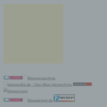
vorherzusagen.
f) Pseudonymisierung
Pseudonymisierung ist die Verarbeitung
personenbezogener Daten in einer Weise, auf
welche die personenbezogenen Daten ohne
Hinzuziehung zusätzlicher Informationen nicht
mehr einer spezifischen betroffenen Person
zugeordnet werden können, sofern diese
zusätzlichen Informationen gesondert
aufbewahrt werden und technischen und
organisatorischen Maßnahmen unterliegen,
die gewährleisten, dass die
personenbezogenen Daten nicht einer
identifizierten oder identifizierbaren
natürlichen Person zugewiesen werden.
g) Verantwortlicher oder für die
Verarbeitung Verantwortlicher