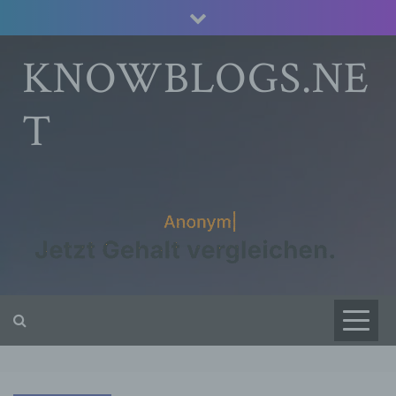
Skip
to
content
KNOWBLOGS.NE
T