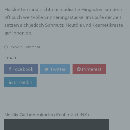
Halsketten sind nicht nur modische Hingucker, sondern
oft auch wertvolle Erinnerungsstücke. Im Laufe der Zeit
setzen sich jedoch Schmutz, Hautöle und Kosmetikreste
auf ihnen ab,
on
Leave a Comment
Halsketten
richtig
SHARE
säubern:
Facebook
Twitter
Pinterest
So
strahlen
Linkedin
Ihre
Schmuckstücke
wieder
Netflix Guthabenkarten Kauflink.>LINK<