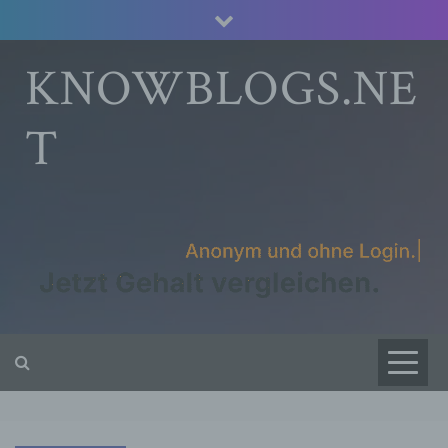
Skip
to
content
KNOWBLOGS.NE
T