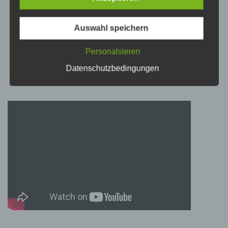
psychischen, wirtschaftlichen, kulturellen oder
sozialen Identität dieser natürlichen Person
sind, identifiziert werden kann.
Auswahl speichern
Personalsieren
b) betroffene Person
Datenschutzbedingungen
Betroffene Person ist jede identifizierte oder
identifizierbare natürliche Person, deren
personenbezogene Daten von dem für die
Verarbeitung Verantwortlichen verarbeitet
werden.
c) Verarbeitung
Verarbeitung ist jeder mit oder ohne Hilfe
automatisierter Verfahren ausgeführte Vorgang
oder jede solche Vorgangsreihe im
Zusammenhang mit personenbezogenen
Daten wie das Erheben, das Erfassen, die
Organisation, das Ordnen, die Speicherung,
die Anpassung oder Veränderung, das