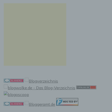
Auslesen, das Abfragen, die Verwendung, die
Offenlegung durch Übermittlung, Verbreitung
oder eine andere Form der Bereitstellung, den
Abgleich oder die Verknüpfung, die
Einschränkung, das Löschen oder die
Vernichtung.
d) Einschränkung der Verarbeitung
Einschränkung der Verarbeitung ist die
Markierung gespeicherter personenbezogener
Daten mit dem Ziel, ihre künftige Verarbeitung
einzuschränken.
e) Profiling
Profiling ist jede Art der automatisierten
Verarbeitung personenbezogener Daten, die
darin besteht, dass diese personenbezogenen
Daten verwendet werden, um bestimmte