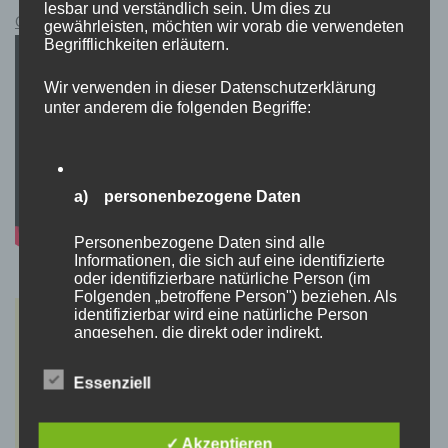
lesbar und verständlich sein. Um dies zu
Cyberpunk 2077 Kauflink.>LINK<
gewährleisten, möchten wir vorab die verwendeten
Begrifflichkeiten erläutern.
Wir verwenden in dieser Datenschutzerklärung
unter anderem die folgenden Begriffe:
a) personenbezogene Daten
Personenbezogene Daten sind alle
Informationen, die sich auf eine identifizierte
oder identifizierbare natürliche Person (im
Folgenden „betroffene Person") beziehen. Als
identifizierbar wird eine natürliche Person
angesehen, die direkt oder indirekt,
insbesondere mittels Zuordnung zu einer
Kennung wie einem Namen, zu einer
Essenziell
Kennnummer, zu Standortdaten, zu einer
Online-Kennung oder zu einem oder mehreren
besonderen Merkmalen, die Ausdruck der
physischen, physiologischen, genetischen,
✓ Akzeptieren