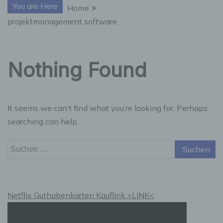
You are Here
Home
projektmanagement software
Nothing Found
It seems we can’t find what you’re looking for. Perhaps
searching can help.
Suchen
nach:
Netflix Guthabenkarten Kauflink.>LINK<